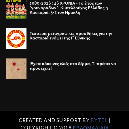
1980-2026 : 46 ΧΡΟΝΙΑ - Το έπος των
"γουναράδων"- Κυπελλούχος Ελλάδος η
Καστοριά, 5-2 τον Ηρακλή
Τέσσερις μεταγραφικές προσθήκες για την
Καστοριά ενόψει της Γ' Εθνικής
Έχετε κόκκινες ελιές στο δέρμα; Τι πρέπει να
προσέχετε!
CREATED AND SUPPORT BY
BYTE1
|
COPYRIGHT © 2018
ΕΒΔΟΜΑΔΙΑΙΑ