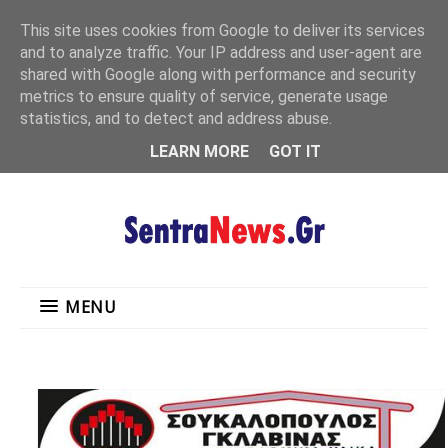
"
This site uses cookies from Google to deliver its services
MENU
and to analyze traffic. Your IP address and user-agent are
shared with Google along with performance and security
metrics to ensure quality of service, generate usage
statistics, and to detect and address abuse.
LEARN MORE
GOT IT
MENU