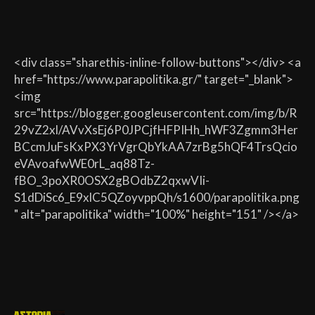
<div class="sharethis-inline-follow-buttons"></div> <a
href="https://www.parapolitika.gr/" target="_blank">
<img
src="https://blogger.googleusercontent.com/img/b/R
29vZ2xl/AVvXsEj6P0JPCjfHFPIHh_hWF3Zgmm3Her
BCcmJuFsKxPX3YrVgrQbYkAA7zrBg5hQF4TrsQcio
eVAvoafwWE0rL_aq88Tz-
fBO_3poXR0OSX2gBOdbZ2qxwVIi-
S1dDiSc6_E9xlC5QZoyvppQh/s1600/parapolitika.png
" alt="parapolitika" width="100%" height="151" /></a>