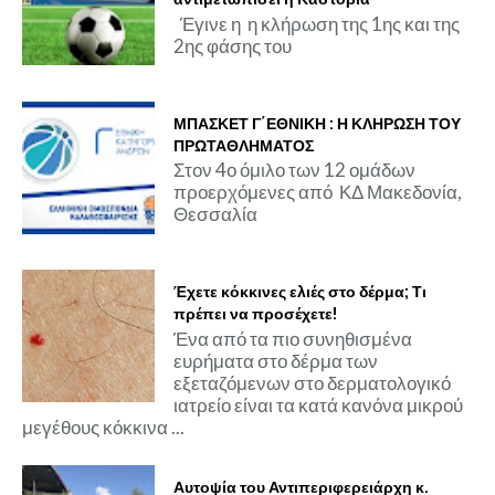
Έγινε η η κλήρωση της 1ης και της
2ης φάσης του
ΜΠΑΣΚΕΤ Γ΄ΕΘΝΙΚΗ : Η ΚΛΗΡΩΣΗ ΤΟΥ
ΠΡΩΤΑΘΛΗΜΑΤΟΣ
Στον 4ο όμιλο των 12 ομάδων
προερχόμενες από ΚΔ Μακεδονία,
Θεσσαλία
Έχετε κόκκινες ελιές στο δέρμα; Τι
πρέπει να προσέχετε!
Ένα από τα πιο συνηθισμένα
ευρήματα στο δέρμα των
εξεταζόμενων στο δερματολογικό
ιατρείο είναι τα κατά κανόνα μικρού
μεγέθους κόκκινα ...
Αυτοψία του Αντιπεριφερειάρχη κ.