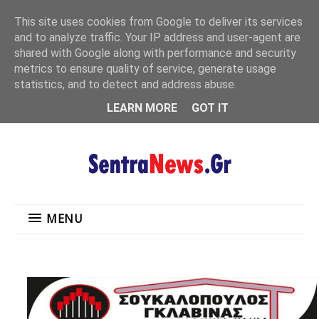
"
This site uses cookies from Google to deliver its services
MENU
and to analyze traffic. Your IP address and user-agent are
shared with Google along with performance and security
metrics to ensure quality of service, generate usage
statistics, and to detect and address abuse.
LEARN MORE
GOT IT
MENU