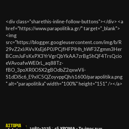
<div class="sharethis-inline-follow-buttons"></div> <a
href="https://www.parapolitika.gr/" target="_blank">
<img
src="https://blogger.googleusercontent.com/img/b/R
29vZ2xl/AVvXsEj6P0JPCjfHFPIHh_hWF3Zgmm3Her
BCcmJuFsKxPX3YrVgrQbYkAA7zrBg5hQF4TrsQcio
eVAvoafwWE0rL_aq88Tz-
fBO_3poXR0OSX2gBOdbZ2qxwVIi-
S1dDiSc6_E9xlC5QZoyvppQh/s1600/parapolitika.png
" alt="parapolitika" width="100%" height="151" /></a>
1980-2026 : 46 ΧΡΟΝΙΑ - Το έπος των