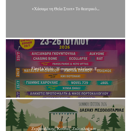
«Χάσαμε τη Θεία Στοπ» Το θεατρικό...
Fiesta Voio : Η αναμονή τελείωσε. Ε...
Ζερβουδάκης, Κούπες, Ζιώγαλας και ...