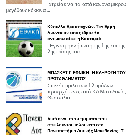
ιατρείο είναι τα κατά κανόνα μικρού
μεγέθους κόκκινα ...
Κύπελλο Ερασιτεχνών: Τον Ερμή
Αμυνταίου εκτός έδρας θα
αντιμετωπίσει η Καστοριά
Έγινε η η κλήρωση της 1ης και της
2ης φάσης του
ΜΠΑΣΚΕΤ Γ΄ΕΘΝΙΚΗ : Η ΚΛΗΡΩΣΗ ΤΟΥ
ΠΡΩΤΑΘΛΗΜΑΤΟΣ
Στον 4ο όμιλο των 12 ομάδων
προερχόμενες από ΚΔ Μακεδονία,
Θεσσαλία
Αυτά είναι τα 10 τμήματα που
απειλούνται με λουκέτο στο
Πανεπιστήμιο Δυτικής Μακεδονίας -Τι