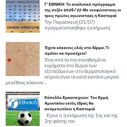
Γ' ΕΘΝΙΚΗ: Το αναλυτικό πρόγραμμα
της σεζόν 2026/27-Με νεοφώτιστους οι
τρεις πρώτες αγωνιστικές η Καστοριά
Την Παρασκευή (31/07)
πραγματοποιήθηκε η κλήρωση
Έχετε κόκκινες ελιές στο δέρμα; Τι
πρέπει να προσέχετε!
Ένα από τα πιο συνηθισμένα
ευρήματα στο δέρμα των
εξεταζόμενων στο δερματολογικό
ιατρείο είναι τα κατά κανόνα μικρού
μεγέθους κόκκινα ...
Κύπελλο Ερασιτεχνών: Τον Ερμή
Αμυνταίου εκτός έδρας θα
αντιμετωπίσει η Καστοριά
Έγινε η η κλήρωση της 1ης και της
2ης φάσης του