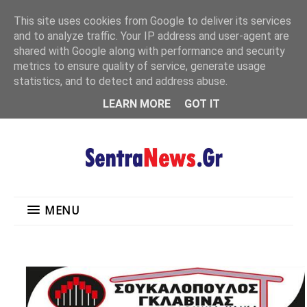
"
This site uses cookies from Google to deliver its services
MENU
and to analyze traffic. Your IP address and user-agent are
shared with Google along with performance and security
metrics to ensure quality of service, generate usage
statistics, and to detect and address abuse.
LEARN MORE
GOT IT
MENU