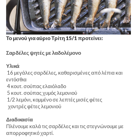
Το μενού για αύριο Τρίτη 15/1 προτείνει:
Σαρδέλες ψητές με λαδολέμονο
Υλικά
16 µεγάλες σαρδέλες, καθαρισµένες από λέπια και
εντόσθια
4 κουτ. σούπας ελαιόλαδο
5 κουτ. σούπας χυµός λεµονιού
1/2 λεµόνι, κοµµένο σε λεπτές µισές φέτες
χοντρές φέτες λεµονιού
Διαδικασία
Πλένουµε καλά τις σαρδέλες και τις στεγνώνουµε µε
απορροφητικό χαρτί.