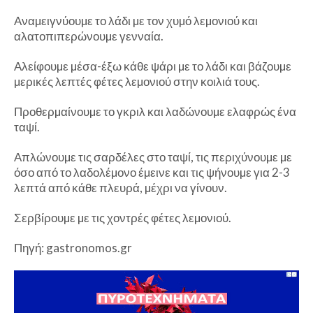
Αναµειγνύουµε το λάδι µε τον χυµό λεµονιού και
αλατοπιπερώνουµε γενναία.
Αλείφουµε µέσα-έξω κάθε ψάρι µε το λάδι και βάζουµε
µερικές λεπτές φέτες λεµονιού στην κοιλιά τους.
Προθερµαίνουµε το γκριλ και λαδώνουµε ελαφρώς ένα
ταψί.
Απλώνουµε τις σαρδέλες στο ταψί, τις περιχύνουµε µε
όσο από το λαδολέµονο έµεινε και τις ψήνουµε για 2-3
λεπτά από κάθε πλευρά, µέχρι να γίνουν.
Σερβίρουµε µε τις χοντρές φέτες λεµονιού.
Πηγή: gastronomos.gr