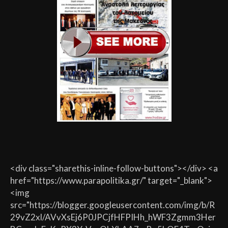
<div class="sharethis-inline-follow-buttons"></div> <a
href="https://www.parapolitika.gr/" target="_blank">
<img
src="https://blogger.googleusercontent.com/img/b/R
29vZ2xl/AVvXsEj6P0JPCjfHFPIHh_hWF3Zgmm3Her