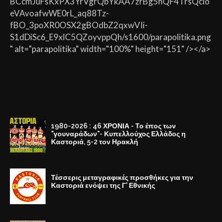
BCcmJuFsKxPX3YrVgrQbYkAA7zrBg5hQF4TrsQcio
eVAvoafwWE0rL_aq88Tz-
fBO_3poXR0OSX2gBOdbZ2qxwVIi-
S1dDiSc6_E9xlC5QZoyvppQh/s1600/parapolitika.png
" alt="parapolitika" width="100%" height="151" /></a>
1980-2026 : 46 ΧΡΟΝΙΑ - Το έπος των
"γουναράδων"- Κυπελλούχος Ελλάδος η
Καστοριά, 5-2 τον Ηρακλή
Τέσσερις μεταγραφικές προσθήκες για την
Καστοριά ενόψει της Γ' Εθνικής