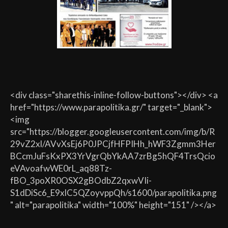
<div class="sharethis-inline-follow-buttons"></div> <a
href="https://www.parapolitika.gr/" target="_blank">
<img
src="https://blogger.googleusercontent.com/img/b/R
29vZ2xl/AVvXsEj6P0JPCjfHFPIHh_hWF3Zgmm3Her
BCcmJuFsKxPX3YrVgrQbYkAA7zrBg5hQF4TrsQcio
eVAvoafwWE0rL_aq88Tz-
fBO_3poXR0OSX2gBOdbZ2qxwVIi-
S1dDiSc6_E9xlC5QZoyvppQh/s1600/parapolitika.png
" alt="parapolitika" width="100%" height="151" /></a>