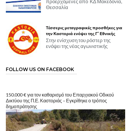
προερχόμενες από ΚΔ Μακεδονία,
Θεσσαλία
Τέσσερις μεταγραφικές προσθήκες για
την Καστοριά ενόψει της Γ' Εθνικής
Στην ενίσχυση του ρόστερ της
ενόψει της νέας αγωνιστικής
FOLLOW US ON FACEBOOK
150.000 € για τον καθαρισμό του Επαρχιακού Οδικού
Δικτύου της Π.Ε. Καστοριάς – Εγκρίθηκε ο τρόπος
δημοπράτησης