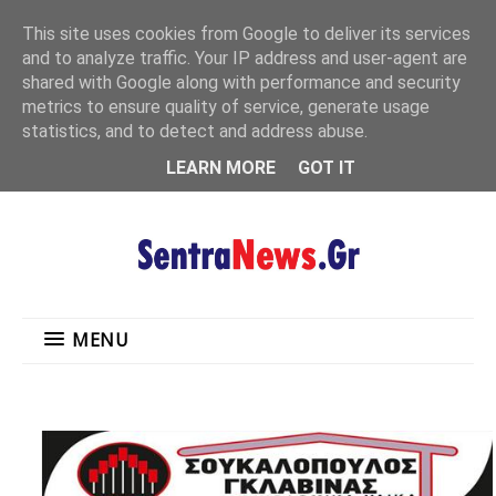
"
This site uses cookies from Google to deliver its services
MENU
and to analyze traffic. Your IP address and user-agent are
shared with Google along with performance and security
metrics to ensure quality of service, generate usage
statistics, and to detect and address abuse.
LEARN MORE
GOT IT
MENU