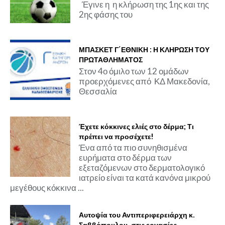
Έγινε η η κλήρωση της 1ης και της
2ης φάσης του
ΜΠΑΣΚΕΤ Γ΄ΕΘΝΙΚΗ : Η ΚΛΗΡΩΣΗ ΤΟΥ
ΠΡΩΤΑΘΛΗΜΑΤΟΣ
Στον 4ο όμιλο των 12 ομάδων
προερχόμενες από ΚΔ Μακεδονία,
Θεσσαλία
Έχετε κόκκινες ελιές στο δέρμα; Τι
πρέπει να προσέχετε!
Ένα από τα πιο συνηθισμένα
ευρήματα στο δέρμα των
εξεταζόμενων στο δερματολογικό
ιατρείο είναι τα κατά κανόνα μικρού
μεγέθους κόκκινα ...
Αυτοψία του Αντιπεριφερειάρχη κ.