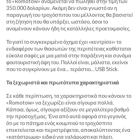
το «Romotow» αναμένεται να πωληθεί στην τιμή των
350.000 δολαρίων. Ακόμη δεν είναι γνωστό αν η
παραγωγή του τροχόσπιτου του μέλλοντος θα βασιστεί
στη ζήτηση που θα υπάρξει, ωστόσο, όσοι το
αναμένουν κάνουν ήδη τις κατάλληλες προετοιμασίες.
Το γιατί το συγκεκριμένο όχημα έχει «κεντρίσει» το
ενδιαφέρον των θιασωτών της περιπέτειας καθίσταται
εύκολα σαφές με μια ματιά στην παράξενη και συνάμα
φουτουριστική όψη του. Πολλοί είναι, μάλιστα, εκείνοι
που το συγκρίνουν με ένα… τεράστιο… USB Stick.
Τα ξεχωριστά και πρωτότυπα χαρακτηριστικά
Σε κάθε περίπτωση, τα χαρακτηριστικά που κάνουν το
«Romotow» να ξεχωρίζει είναι σίγουρα πολλά.
Κάποια, όμως, σίγουρα αξίζουν σε μεγαλύτερο βαθμό
την προσοχή μας. Ένα από αυτά αφορά στο γεγονός
ότι με το πάτημα ενός κουμπιού το τροχόσπιτο
επεκτείνεται και περιστρέφεται, αποκαλύπτοντας ένα
«κατάστρωμα» ειδικό για χαλάρωση και πάρτι.