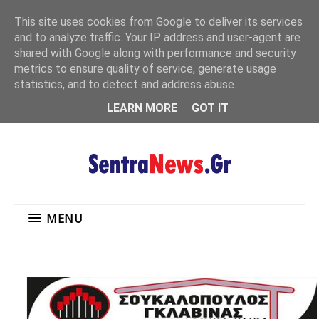
"
This site uses cookies from Google to deliver its services
MENU
and to analyze traffic. Your IP address and user-agent are
shared with Google along with performance and security
metrics to ensure quality of service, generate usage
statistics, and to detect and address abuse.
LEARN MORE
GOT IT
MENU