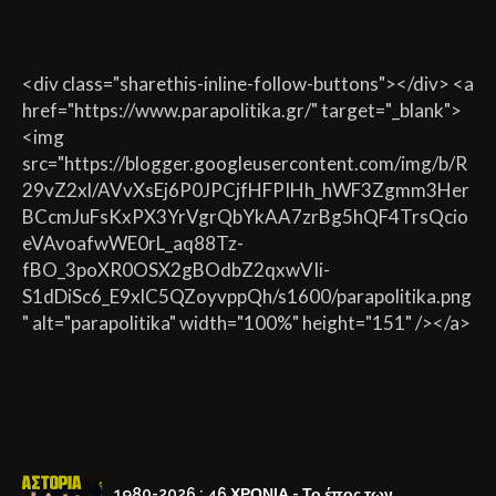
<div class="sharethis-inline-follow-buttons"></div> <a
href="https://www.parapolitika.gr/" target="_blank">
<img
src="https://blogger.googleusercontent.com/img/b/R
29vZ2xl/AVvXsEj6P0JPCjfHFPIHh_hWF3Zgmm3Her
BCcmJuFsKxPX3YrVgrQbYkAA7zrBg5hQF4TrsQcio
eVAvoafwWE0rL_aq88Tz-
fBO_3poXR0OSX2gBOdbZ2qxwVIi-
S1dDiSc6_E9xlC5QZoyvppQh/s1600/parapolitika.png
" alt="parapolitika" width="100%" height="151" /></a>
1980-2026 : 46 ΧΡΟΝΙΑ - Το έπος των