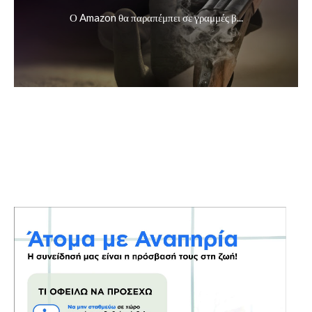
Ο Amazon θα παραπέμπει σε γραμμές β...