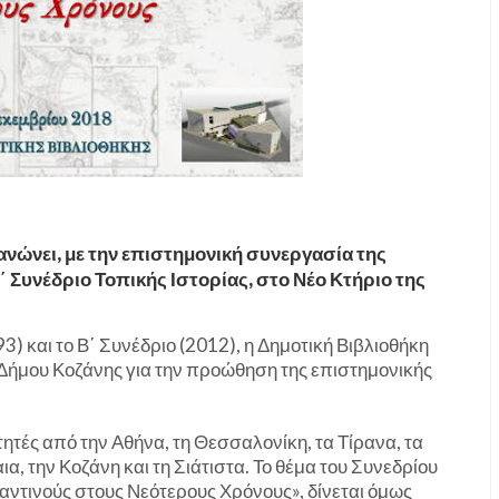
ανώνει, με την επιστημονική συνεργασία της
΄ Συνέδριο Τοπικής Ιστορίας, στο Νέο Κτήριο της
93) και το Β΄ Συνέδριο (2012), η Δημοτική Βιβλιοθήκη
υ Δήμου Κοζάνης για την προώθηση της επιστημονικής
τητές από την Αθήνα, τη Θεσσαλονίκη, τα Τίρανα, τα
ια, την Κοζάνη και τη Σιάτιστα. Το θέμα του Συνεδρίου
υζαντινούς στους Νεότερους Χρόνους», δίνεται όμως