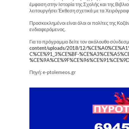
έμφαση στην Ιστορία της Σχολής και της Βιβλι
λειτουργήσει Έκθεση σχετικά με τα Χειρόγραφα
Προσκεκλημένοι είναι όλοι οι πολίτες της Κοζά
ενδιαφερόμενος.
Για το πρόγραμμα δείτε τον ακόλουθο σύνδεσ
content/uploads/2018/12/%CE%A0%C
C%CE%91_3%CE%BF-%CE%A3%CE%A5%C
%CE%9A%CE%9F%CE%96%CE%91%CE%9D
Πηγή: e-ptolemeos.gr