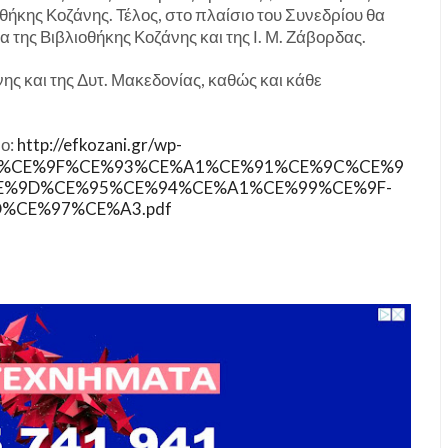
οθήκης Κοζάνης. Τέλος, στο πλαίσιο του Συνεδρίου θα
 της Βιβλιοθήκης Κοζάνης και της Ι. Μ. Ζάβορδας.
νης και της Δυτ. Μακεδονίας, καθώς και κάθε
μο:
http://efkozani.gr/wp-
E%A1%CE%9F%CE%93%CE%A1%CE%91%CE%9C%CE%9
E%9D%CE%95%CE%94%CE%A1%CE%99%CE%9F-
%CE%97%CE%A3.pdf