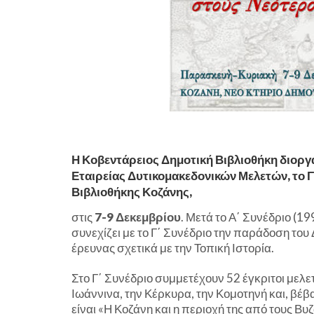
Η Κοβεντάρειος Δημοτική Βιβλιοθήκη διοργ
Εταιρείας Δυτικομακεδονικών Μελετών, το Γ
Βιβλιοθήκης Κοζάνης,
στις
7-9 Δεκεμβρίου
. Μετά το Α΄ Συνέδριο (19
συνεχίζει με το Γ΄ Συνέδριο την παράδοση το
έρευνας σχετικά με την Τοπική Ιστορία.
Στο Γ΄ Συνέδριο συμμετέχουν 52 έγκριτοι μελε
Ιωάννινα, την Κέρκυρα, την Κομοτηνή και, βέβα
είναι «Η Κοζάνη και η περιοχή της από τους Β