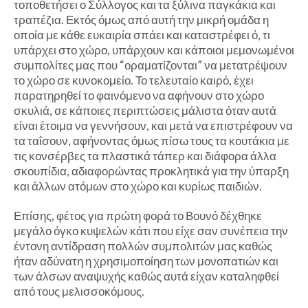
τοποθετήσει ο Σύλλογος και τα ξύλινα παγκάκια και
τραπέζια. Εκτός όμως από αυτή την μικρή ομάδα η
οποία με κάθε ευκαιρία σπάει και καταστρέφει ό, τι
υπάρχει στο χώρο, υπάρχουν και κάποιοι μεμονωμένοι
συμπολίτες μας που “οραματίζονται” να μετατρέψουν
το χώρο σε κυνοκομείο. Το τελευταίο καιρό, έχει
παρατηρηθεί το φαινόμενο να αφήνουν στο χώρο
σκυλιά, σε κάποιες περιπτώσεις μάλιστα όταν αυτά
είναι έτοιμα να γεννήσουν, και μετά να επιστρέφουν να
τα ταΐσουν, αφήνοντας όμως πίσω τους τα κουτάκια με
τις κονσέρβες τα πλαστικά τάπερ και διάφορα άλλα
σκουπίδια, αδιαφορώντας προκλητικά για την ύπαρξη
και άλλων ατόμων στο χώρο και κυρίως παιδιών.
Επίσης, φέτος για πρώτη φορά το Βουνό δέχθηκε
μεγάλο όγκο κυψελών κάτι που είχε σαν συνέπεια την
έντονη αντίδραση πολλών συμπολιτών μας καθώς
ήταν αδύνατη η χρησιμοποίηση των μονοπατιών και
των άλσων αναψυχής καθώς αυτά είχαν καταληφθεί
από τους μελισσοκόμους.