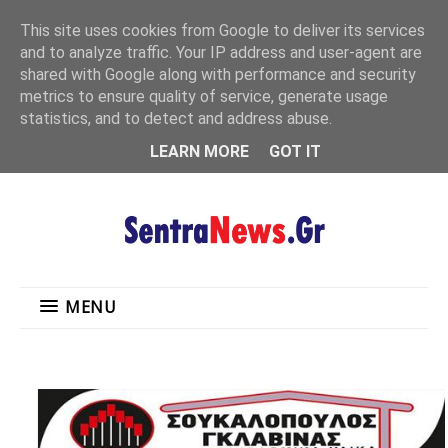
"
This site uses cookies from Google to deliver its services
MENU
and to analyze traffic. Your IP address and user-agent are
shared with Google along with performance and security
metrics to ensure quality of service, generate usage
statistics, and to detect and address abuse.
LEARN MORE
GOT IT
MENU