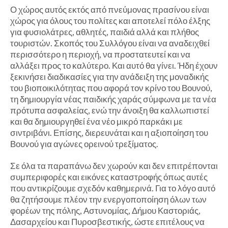
Ο χώρος αυτός εκτός από πνεύμονας πρασίνου είναι
χώρος για όλους του πολίτες και αποτελεί πόλο έλξης
για φυσιολάτρες, αθλητές, παιδιά αλλά και πλήθος
τουριστών. Σκοπός του Συλλόγου είναι να αναδειχθεί
περισσότερο η περιοχή, να προστατευτεί και να
αλλάξει προς το καλύτερο. Και αυτό θα γίνει. Ήδη έχουν
ξεκινήσει διαδικασίες για την ανάδειξη της μοναδικής
του βιοποικιλότητας που αφορά τον κρίνο του Βουνού,
τη δημιουργία νέας παιδικής χαράς σύμφωνα με τα νέα
πρότυπα ασφαλείας, ενώ την άνοιξη θα καλλωπιστεί
και θα δημιουργηθεί ένα νέο μικρό παρκάκι με
σιντριβάνι. Επίσης, διερευνάται και η αξιοποίηση του
Βουνού για αγώνες ορεινού τρεξίματος.
Σε όλα τα παραπάνω δεν χωρούν και δεν επιτρέπονται
συμπεριφορές και εικόνες καταστροφής όπως αυτές
που αντικρίζουμε σχεδόν καθημερινά. Για το λόγο αυτό
θα ζητήσουμε πλέον την ενεργοποποίηση όλων των
φορέων της πόλης, Αστυνομίας, Δήμου Καστοριάς,
Δασαρχείου και Πυροσβεστικής, ώστε επιτέλους να