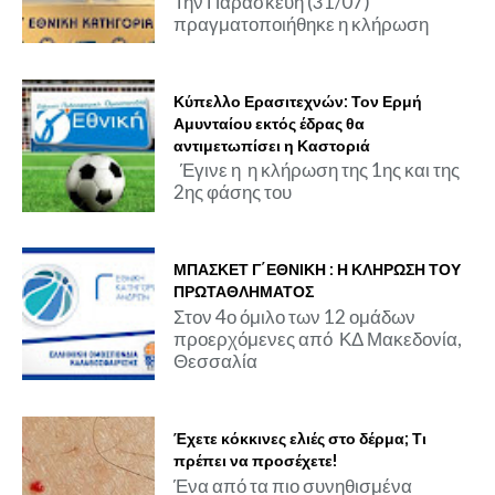
Την Παρασκευή (31/07)
πραγματοποιήθηκε η κλήρωση
Κύπελλο Ερασιτεχνών: Τον Ερμή
Αμυνταίου εκτός έδρας θα
αντιμετωπίσει η Καστοριά
Έγινε η η κλήρωση της 1ης και της
2ης φάσης του
ΜΠΑΣΚΕΤ Γ΄ΕΘΝΙΚΗ : Η ΚΛΗΡΩΣΗ ΤΟΥ
ΠΡΩΤΑΘΛΗΜΑΤΟΣ
Στον 4ο όμιλο των 12 ομάδων
προερχόμενες από ΚΔ Μακεδονία,
Θεσσαλία
Έχετε κόκκινες ελιές στο δέρμα; Τι
πρέπει να προσέχετε!
Ένα από τα πιο συνηθισμένα