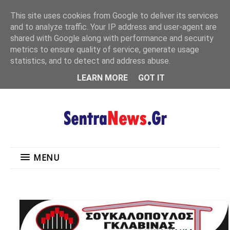
"
This site uses cookies from Google to deliver its services
MENU
and to analyze traffic. Your IP address and user-agent are
shared with Google along with performance and security
metrics to ensure quality of service, generate usage
statistics, and to detect and address abuse.
LEARN MORE
GOT IT
MENU