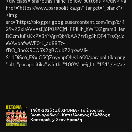
<div class="sharethis-inline-follow-buttons"></div> <a
href="https://www.parapolitika.gr/" target="_blank">
<img
src="https://blogger.googleusercontent.com/img/b/R
29vZ2xl/AVvXsEj6P0JPCjfHFPIHh_hWF3Zgmm3Her
BCcmJuFsKxPX3YrVgrQbYkAA7zrBg5hQF4TrsQcio
eVAvoafwWE0rL_aq88Tz-
fBO_3poXR0OSX2gBOdbZ2qxwVIi-
S1dDiSc6_E9xlC5QZoyvppQh/s1600/parapolitika.png
" alt="parapolitika" width="100%" height="151" /></a>
1980-2026 : 46 ΧΡΟΝΙΑ - Το έπος των
"γουναράδων"- Κυπελλούχος Ελλάδος η
Καστοριά, 5-2 τον Ηρακλή