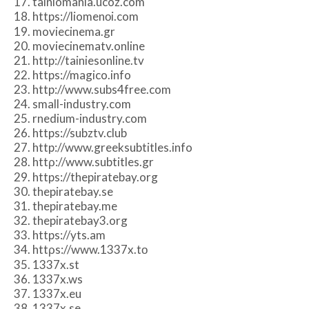
17. tainiomania.ucoz.com
18. https://liomenοi.com
19. moviecinema.gr
20. moviecinematv.online
21. http://tainiesonline.tv
22. https://magico.info
23. http://www.subs4free.com
24. small-industry.com
25. rnedium-industry.com
26. https://subztv.club
27. http://www.greeksubtitles.info
28. httρ://www.subtitles.gr
29. https://thepiratebay.org
30. thepiratebay.se
31. thepiratebay.me
32. thepiratebay3.org
33. https://yts.am
34. httρs://www.1337x.tο
35. 1337x.st
36. 1337x.ws
37. 1337x.eu
38. 1337x.se