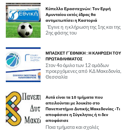
Κύπελλο Ερασιτεχνών: Τον Ερμή
Αμυνταίου εκτός έδρας θα
αντιμετωπίσει η Καστοριά
Έγινε η η κλήρωση της 1ης και της
2ης φάσης του
ΜΠΑΣΚΕΤ Γ΄ΕΘΝΙΚΗ : Η ΚΛΗΡΩΣΗ ΤΟΥ
ΠΡΩΤΑΘΛΗΜΑΤΟΣ
Στον 4ο όμιλο των 12 ομάδων
προερχόμενες από ΚΔ Μακεδονία,
Θεσσαλία
Αυτά είναι τα 10 τμήματα που
απειλούνται με λουκέτο στο
Πανεπιστήμιο Δυτικής Μακεδονίας -Τι
αποφάσισε η Σύγκλητος ή τι δεν
αποφάσισε
Ποια τμήματα και σχολές