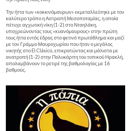
Την ήττα των «κοκκινόμαυρων» εκμεταλλεύτηκε με τον
καλύτερο τρόπο η Αστραπή Μεσοποταμίας, η οποία
πέτυχε αγχωτική νίκη (1-2) στο Νταηλάκη,
υποχρεώνοντας τους «κυανόμαυρους» στην πρώτη
τους ήττα εντός έδρας στο φετινό πρωτάθλημα και μαζί
με τον Γράμμο Μαυροχωρίου που ήταν ο μεγάλος
νικητής στο El Clásico, επικρατώντας και μάλιστα με
ανατροπή (1-2) στην Πολυκάρπη του τοπικού Ηρακλή,
απολαμβάνουν το ρετιρέ της βαθμολογίας με 16
βαθμούς.