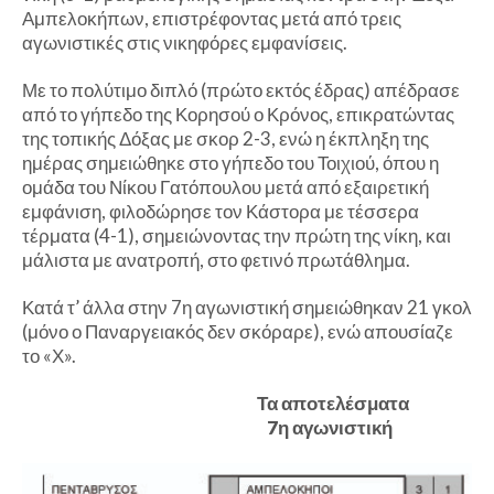
Αμπελοκήπων, επιστρέφοντας μετά από τρεις
αγωνιστικές στις νικηφόρες εμφανίσεις.
Με το πολύτιμο διπλό (πρώτο εκτός έδρας) απέδρασε
από το γήπεδο της Κορησού ο Κρόνος, επικρατώντας
της τοπικής Δόξας με σκορ 2-3, ενώ η έκπληξη της
ημέρας σημειώθηκε στο γήπεδο του Τοιχιού, όπου η
ομάδα του Νίκου Γατόπουλου μετά από εξαιρετική
εμφάνιση, φιλοδώρησε τον Κάστορα με τέσσερα
τέρματα (4-1), σημειώνοντας την πρώτη της νίκη, και
μάλιστα με ανατροπή, στο φετινό πρωτάθλημα.
Κατά τ’ άλλα στην 7η αγωνιστική σημειώθηκαν 21 γκολ
(μόνο ο Παναργειακός δεν σκόραρε), ενώ απουσίαζε
το «Χ».
Τα αποτελέσματα
7η αγωνιστική