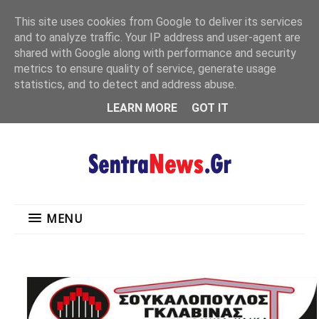
"
This site uses cookies from Google to deliver its services
MENU
and to analyze traffic. Your IP address and user-agent are
shared with Google along with performance and security
metrics to ensure quality of service, generate usage
statistics, and to detect and address abuse.
LEARN MORE
GOT IT
MENU