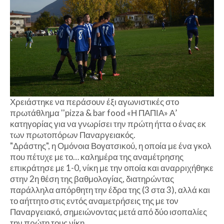
Χρειάστηκε να περάσουν έξι αγωνιστικές στο
πρωτάθλημα ''pizza & bar food «Η ΠΑΠΙΑ» Α’
κατηγορίας για να γνωρίσει την πρώτη ήττα ο ένας εκ
των πρωτοπόρων Παναργειακός.
"Δράστης", η Ομόνοια Βογατσικού, η οποία με ένα γκολ
που πέτυχε με το… καλημέρα της αναμέτρησης
επικράτησε με 1-0, νίκη με την οποία και αναρριχήθηκε
στην 2η θέση της βαθμολογίας, διατηρώντας
παράλληλα απόρθητη την έδρα της (3 στα 3), αλλά και
το αήττητο στις εντός αναμετρήσεις της με τον
Παναργειακό, σημειώνοντας μετά από δύο ισοπαλίες
την πρώτη τους νίκη.