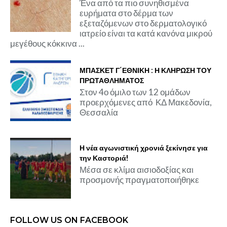
Ένα από τα πιο συνηθισμένα
ευρήματα στο δέρμα των
εξεταζόμενων στο δερματολογικό
ιατρείο είναι τα κατά κανόνα μικρού
μεγέθους κόκκινα ...
ΜΠΑΣΚΕΤ Γ΄ΕΘΝΙΚΗ : Η ΚΛΗΡΩΣΗ ΤΟΥ
ΠΡΩΤΑΘΛΗΜΑΤΟΣ
Στον 4ο όμιλο των 12 ομάδων
προερχόμενες από ΚΔ Μακεδονία,
Θεσσαλία
Η νέα αγωνιστική χρονιά ξεκίνησε για
την Καστοριά!
Μέσα σε κλίμα αισιοδοξίας και
προσμονής πραγματοποιήθηκε
FOLLOW US ON FACEBOOK