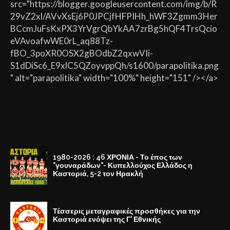
src="https://blogger.googleusercontent.com/img/b/R
29vZ2xl/AVvXsEj6P0JPCjfHFPIHh_hWF3Zgmm3Her
BCcmJuFsKxPX3YrVgrQbYkAA7zrBg5hQF4TrsQcio
eVAvoafwWE0rL_aq88Tz-
fBO_3poXR0OSX2gBOdbZ2qxwVIi-
S1dDiSc6_E9xlC5QZoyvppQh/s1600/parapolitika.png
" alt="parapolitika" width="100%" height="151" /></a>
1980-2026 : 46 ΧΡΟΝΙΑ - Το έπος των
"γουναράδων"- Κυπελλούχος Ελλάδος η
Καστοριά, 5-2 τον Ηρακλή
Τέσσερις μεταγραφικές προσθήκες για την
Καστοριά ενόψει της Γ' Εθνικής