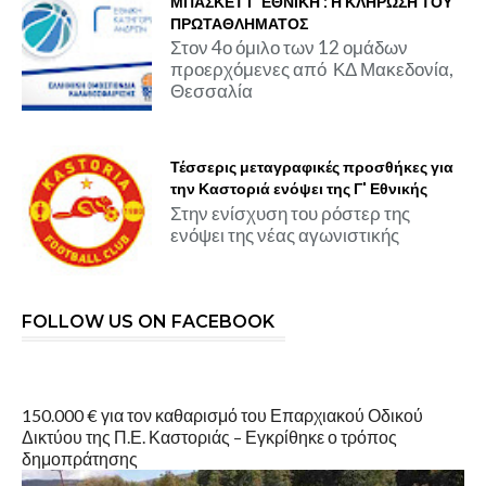
ΜΠΑΣΚΕΤ Γ΄ΕΘΝΙΚΗ : Η ΚΛΗΡΩΣΗ ΤΟΥ
ΠΡΩΤΑΘΛΗΜΑΤΟΣ
Στον 4ο όμιλο των 12 ομάδων
προερχόμενες από ΚΔ Μακεδονία,
Θεσσαλία
Τέσσερις μεταγραφικές προσθήκες για
την Καστοριά ενόψει της Γ' Εθνικής
Στην ενίσχυση του ρόστερ της
ενόψει της νέας αγωνιστικής
FOLLOW US ON FACEBOOK
150.000 € για τον καθαρισμό του Επαρχιακού Οδικού
Δικτύου της Π.Ε. Καστοριάς – Εγκρίθηκε ο τρόπος
δημοπράτησης