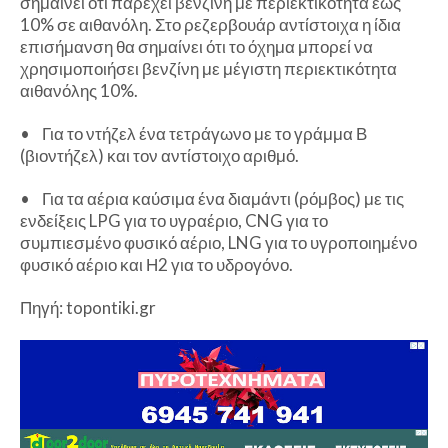
σημαίνει ότι παρέχει βενζίνη με περιεκτικότητα έως
10% σε αιθανόλη. Στο ρεζερβουάρ αντίστοιχα η ίδια
επισήμανση θα σημαίνει ότι το όχημα μπορεί να
χρησιμοποιήσει βενζίνη με μέγιστη περιεκτικότητα
αιθανόλης 10%.
• Για το ντήζελ ένα τετράγωνο με το γράμμα Β
(βιοντήζελ) και τον αντίστοιχο αριθμό.
• Για τα αέρια καύσιμα ένα διαμάντι (ρόμβος) με τις
ενδείξεις LPG για το υγραέριο, CNG για το
συμπιεσμένο φυσικό αέριο, LNG για το υγροποιημένο
φυσικό αέριο και Η2 για το υδρογόνο.
Πηγή: topontiki.gr