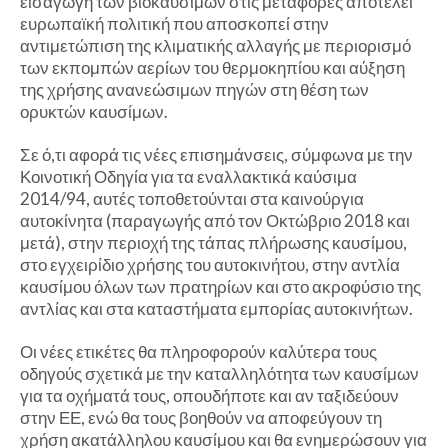
εισαγωγή των βιοκαυσίμων στις μεταφορές αποτελεί
ευρωπαϊκή πολιτική που αποσκοπεί στην
αντιμετώπιση της κλιματικής αλλαγής με περιορισμό
των εκπομπών αερίων του θερμοκηπίου και αύξηση
της χρήσης ανανεώσιμων πηγών στη θέση των
ορυκτών καυσίμων.
Σε ό,τι αφορά τις νέες επισημάνσεις, σύμφωνα με την
Κοινοτική Οδηγία για τα εναλλακτικά καύσιμα
2014/94, αυτές τοποθετούνται στα καινούργια
αυτοκίνητα (παραγωγής από τον Οκτώβριο 2018 και
μετά), στην περιοχή της τάπας πλήρωσης καυσίμου,
στο εγχειρίδιο χρήσης του αυτοκινήτου, στην αντλία
καυσίμου όλων των πρατηρίων και στο ακροφύσιο της
αντλίας και στα καταστήματα εμπορίας αυτοκινήτων.
Οι νέες ετικέτες θα πληροφορούν καλύτερα τους
οδηγούς σχετικά με την καταλληλότητα των καυσίμων
για τα οχήματά τους, οπουδήποτε και αν ταξιδεύουν
στην ΕΕ, ενώ θα τους βοηθούν να αποφεύγουν τη
χρήση ακατάλληλου καυσίμου και θα ενημερώσουν για