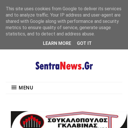
"
This site uses cookies from Google to deliver its services
MENU
and to analyze traffic. Your IP address and user-agent are
shared with Google along with performance and security
metrics to ensure quality of service, generate usage
statistics, and to detect and address abuse.
LEARN MORE
GOT IT
MENU