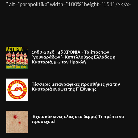
" alt="parapolitika" width="100%" height="151" /></a>
1980-2026 : 46 ΧΡΟΝΙΑ - Το έπος των
"γουναράδων"- Κυπελλούχος Ελλάδος η
Καστοριά, 5-2 τον Ηρακλή
Τέσσερις μεταγραφικές προσθήκες για την
Καστοριά ενόψει της Γ' Εθνικής
Έχετε κόκκινες ελιές στο δέρμα; Τι πρέπει να
προσέχετε!