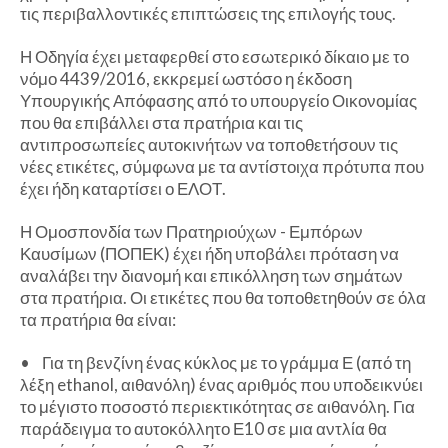
τις περιβαλλοντικές επιπτώσεις της επιλογής τους.
Η Οδηγία έχει μεταφερθεί στο εσωτερικό δίκαιο με το
νόμο 4439/2016, εκκρεμεί ωστόσο η έκδοση
Υπουργικής Απόφασης από το υπουργείο Οικονομίας
που θα επιβάλλει στα πρατήρια και τις
αντιπροσωπείες αυτοκινήτων να τοποθετήσουν τις
νέες ετικέτες, σύμφωνα με τα αντίστοιχα πρότυπα που
έχει ήδη καταρτίσει ο ΕΛΟΤ.
Η Ομοσπονδία των Πρατηριούχων - Εμπόρων
Καυσίμων (ΠΟΠΕΚ) έχει ήδη υποβάλει πρόταση να
αναλάβει την διανομή και επικόλληση των σημάτων
στα πρατήρια. Οι ετικέτες που θα τοποθετηθούν σε όλα
τα πρατήρια θα είναι:
• Για τη βενζίνη ένας κύκλος με το γράμμα Ε (από τη
λέξη ethanol, αιθανόλη) ένας αριθμός που υποδεικνύει
το μέγιστο ποσοστό περιεκτικότητας σε αιθανόλη. Για
παράδειγμα το αυτοκόλλητο Ε10 σε μια αντλία θα