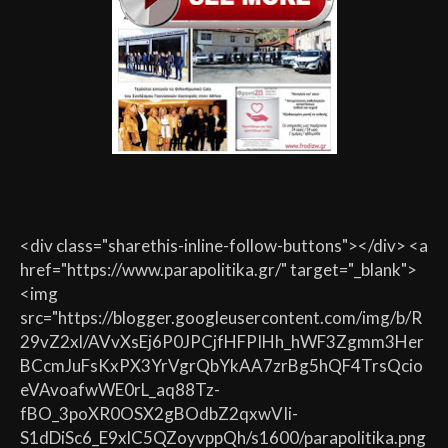
<div class="sharethis-inline-follow-buttons"></div> <a
href="https://www.parapolitika.gr/" target="_blank">
<img
src="https://blogger.googleusercontent.com/img/b/R
29vZ2xl/AVvXsEj6P0JPCjfHFPIHh_hWF3Zgmm3Her
BCcmJuFsKxPX3YrVgrQbYkAA7zrBg5hQF4TrsQcio
eVAvoafwWE0rL_aq88Tz-
fBO_3poXR0OSX2gBOdbZ2qxwVIi-
S1dDiSc6_E9xlC5QZoyvppQh/s1600/parapolitika.png