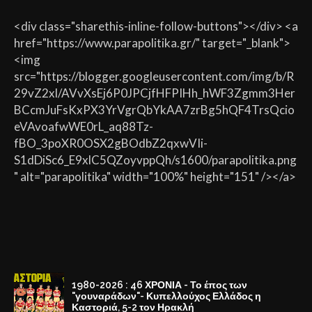
<div class="sharethis-inline-follow-buttons"></div> <a
href="https://www.parapolitika.gr/" target="_blank">
<img
src="https://blogger.googleusercontent.com/img/b/R
29vZ2xl/AVvXsEj6P0JPCjfHFPIHh_hWF3Zgmm3Her
BCcmJuFsKxPX3YrVgrQbYkAA7zrBg5hQF4TrsQcio
eVAvoafwWE0rL_aq88Tz-
fBO_3poXR0OSX2gBOdbZ2qxwVIi-
S1dDiSc6_E9xlC5QZoyvppQh/s1600/parapolitika.png
" alt="parapolitika" width="100%" height="151" /></a>
1980-2026 : 46 ΧΡΟΝΙΑ - Το έπος των
"γουναράδων"- Κυπελλούχος Ελλάδος η
Καστοριά, 5-2 τον Ηρακλή