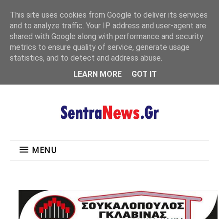
"
This site uses cookies from Google to deliver its services
MENU
and to analyze traffic. Your IP address and user-agent are
shared with Google along with performance and security
metrics to ensure quality of service, generate usage
statistics, and to detect and address abuse.
LEARN MORE
GOT IT
MENU