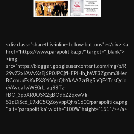
<div class="sharethis-inline-follow-buttons"></div> <a
href="https://www.parapolitika.gr/" target="_blank">
<img
src="https://blogger.googleusercontent.com/img/b/R
29vZ2xl/AVvXsEj6P0JPCjfHFPIHh_hWF3Zgmm3Her
BCcmJuFsKxPX3YrVgrQbYkAA7zrBg5hQF4TrsQcio
eVAvoafwWE0rL_aq88Tz-
fBO_3poXR0OSX2gBOdbZ2qxwVIi-
S1dDiSc6_E9xlC5QZoyvppQh/s1600/parapolitika.png
" alt="parapolitika" width="100%" height="151" /></a>