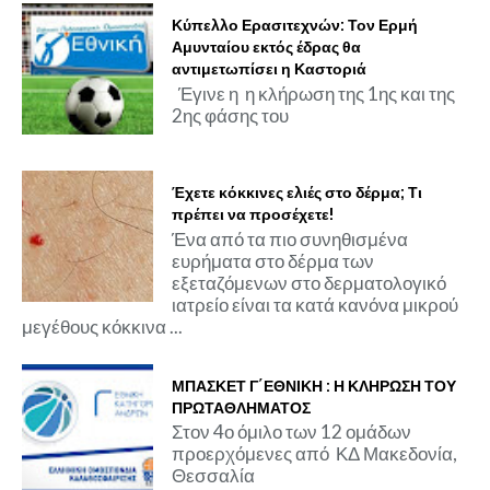
Κύπελλο Ερασιτεχνών: Τον Ερμή
Αμυνταίου εκτός έδρας θα
αντιμετωπίσει η Καστοριά
Έγινε η η κλήρωση της 1ης και της
2ης φάσης του
Έχετε κόκκινες ελιές στο δέρμα; Τι
πρέπει να προσέχετε!
Ένα από τα πιο συνηθισμένα
ευρήματα στο δέρμα των
εξεταζόμενων στο δερματολογικό
ιατρείο είναι τα κατά κανόνα μικρού
μεγέθους κόκκινα ...
ΜΠΑΣΚΕΤ Γ΄ΕΘΝΙΚΗ : Η ΚΛΗΡΩΣΗ ΤΟΥ
ΠΡΩΤΑΘΛΗΜΑΤΟΣ
Στον 4ο όμιλο των 12 ομάδων
προερχόμενες από ΚΔ Μακεδονία,
Θεσσαλία