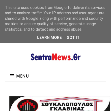
"
This site uses cookies from Google to deliver its services
MENU
and to analyze traffic. Your IP address and user-agent are
shared with Google along with performance and security
metrics to ensure quality of service, generate usage
statistics, and to detect and address abuse.
LEARN MORE
GOT IT
MENU