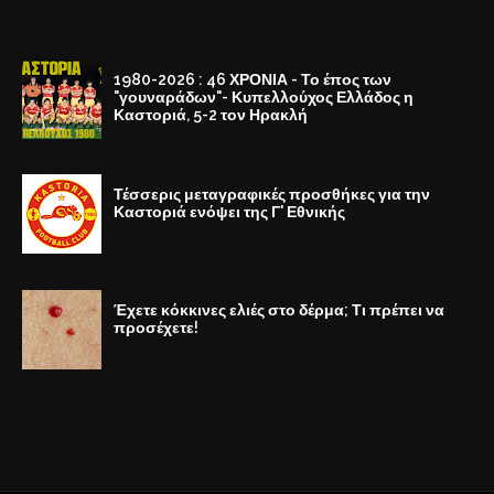
1980-2026 : 46 ΧΡΟΝΙΑ - Το έπος των
"γουναράδων"- Κυπελλούχος Ελλάδος η
Καστοριά, 5-2 τον Ηρακλή
Τέσσερις μεταγραφικές προσθήκες για την
Καστοριά ενόψει της Γ' Εθνικής
Έχετε κόκκινες ελιές στο δέρμα; Τι πρέπει να
προσέχετε!