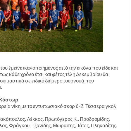
υ έμεινε ικανοποιημένος από την εικόνα που είδε και
πως κάθε χρόνο έτσι και φέτος τέλη Δεκεμβρίου θα
κιμαστικά σε ειδικό διήμερο τουρνουά που
.
άστωρ
ρεία νίκη με το εντυπωσιακό σκορ 6-2. Τέσσερα γκολ
ρακόπουλος, Λέκκος, Πρωτόγερος Κ., Προδρομίδης,
ος, Φράγκου, Τζανίδης, Μωραϊτης, Τάτες, Πληκαδίτης.