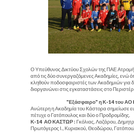
Ο Υπεύθυνος Δικτύου Σχολών της ΠΑΕ Ατρομήτο
από τις δύο συνεργαζόμενες Ακαδημίες, ενώ ό
κληθούν ποδοσφαιριστές των Ακαδημιών για δο
διοργανώνει στις εγκαταστάσεις στο Περιστέρι
"Εξάσφαιρο" η Κ-14 του ΑΟ Κ
Ανώτερη η Ακαδημία του Κάστορα σημείωσε ευ
πέτυχε ο Γατόπουλος και δύο ο Προδρομίδης.
Κ-14 ΑΟ ΚΑΣΤΩΡ :
Γκόλιας, Λαζάρου, Δημητ
Πρωτόγερος Ι., Κυριακού, Θεοδώρου, Γατόπουλ