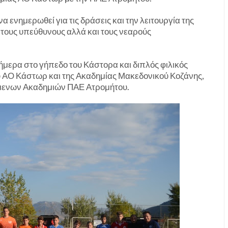
α ενημερωθεί για τις δράσεις και την λειτουργία της
 τους υπεύθυνους αλλά και τους νεαρούς
ήμερα στο γήπεδο του Κάστορα και διπλός φιλικός
υ ΑΟ Κάστωρ και της Ακαδημίας Μακεδονικού Κοζάνης,
ζόμενων Ακαδημιών ΠΑΕ Ατρομήτου.