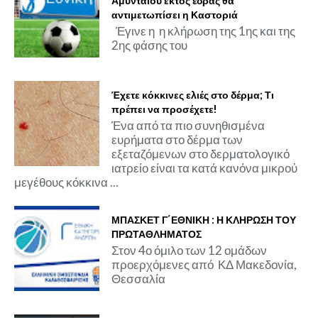
Αμυνταίου εκτός έδρας θα
αντιμετωπίσει η Καστοριά
Έγινε η η κλήρωση της 1ης και της
2ης φάσης του
Έχετε κόκκινες ελιές στο δέρμα; Τι
πρέπει να προσέχετε!
Ένα από τα πιο συνηθισμένα
ευρήματα στο δέρμα των
εξεταζόμενων στο δερματολογικό
ιατρείο είναι τα κατά κανόνα μικρού
μεγέθους κόκκινα ...
ΜΠΑΣΚΕΤ Γ΄ΕΘΝΙΚΗ : Η ΚΛΗΡΩΣΗ ΤΟΥ
ΠΡΩΤΑΘΛΗΜΑΤΟΣ
Στον 4ο όμιλο των 12 ομάδων
προερχόμενες από ΚΔ Μακεδονία,
Θεσσαλία