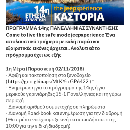
ΠΡΟΓΡΑΜΜΑ 14ης ΠΑΝΕΛΛΗΝΙΑΣ ΣΥΝΑΝΤΗΣΗΣ
Come to live the safe mode jeepxperience Ένα
απολαυστικό τριήμερο με καλή παρέα και
εξαιρετικές εικόνες έρχεται.. Αναλυτικά το
πρόγραμμα έχει ως εξής
1η Μέρα (Παρασκευή 02/11/2018)
- Άφιξη και τακτοποίηση στο ξενοδοχείο
(
https://goo.gl/maps/MtKYscGP6422
) *
- Ενημέρωση για το πρόγραμμα της 14ης ή για
μερικούς γκρινιάρηδες 15-1 Πανελλήνιας και τη γύρω
περιοχή.
- Διανομή αριθμού συμμετοχής σε πληρώματα
- Διανομή Road-book και ενημέρωση για την διαδρομή
( Θα πρέπει να έχουμε ξεκινήσει οπωσδήποτε στης
10:00 για την ειδική διαδρομή)