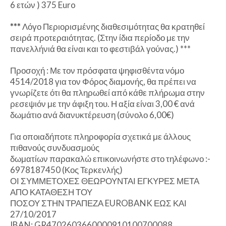
6 ετών ) 375 Euro
***
Λόγο Περιορισμένης διαθεσιμότητας θα κρατηθεί
σειρά προτεραιότητας. (Στην ίδια περίοδο με την
πανελλήνιά θα είναι και το φεστιβάλ γούνας.) ***
Προσοχή : Με τον πρόσφατα ψηφισθέντα νόμο
4514/2018 για τον Φόρος διαμονής, θα πρέπει να
γνωρίζετε ότι θα πληρωθεί από κάθε πλήρωμα στην
ρεσεψιόν με την άφιξη του. Η αξία είναι 3,00 € ανά
δωμάτιο ανά διανυκτέρευση (σύνολο 6,00€)
Για οποιαδήποτε πληροφορία σχετικά με άλλους
πιθανούς συνδυασμούς
δωματίων παρακαλώ επικοινωνήστε στο τηλέφωνο :-
6978187450 (Κος Τερκενλής)
ΟΙ ΣΥΜΜΕΤΟΧΕΣ ΘΕΩΡΟΥΝΤΑΙ ΕΓΚΥΡΕΣ ΜΕΤΑ
ΑΠΟ ΚΑΤΑΘΕΣΗ ΤΟΥ
ΠΟΣΟΥ ΣΤΗΝ ΤΡΑΠΕΖΑ EUROBANK ΕΩΣ ΚΑΙ
27/10/2017
IBAN: GR4702603660000910100700088