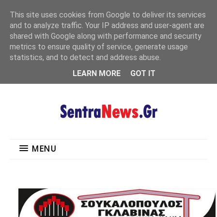
"
This site uses cookies from Google to deliver its services
MENU
and to analyze traffic. Your IP address and user-agent are
shared with Google along with performance and security
metrics to ensure quality of service, generate usage
statistics, and to detect and address abuse.
LEARN MORE
GOT IT
MENU