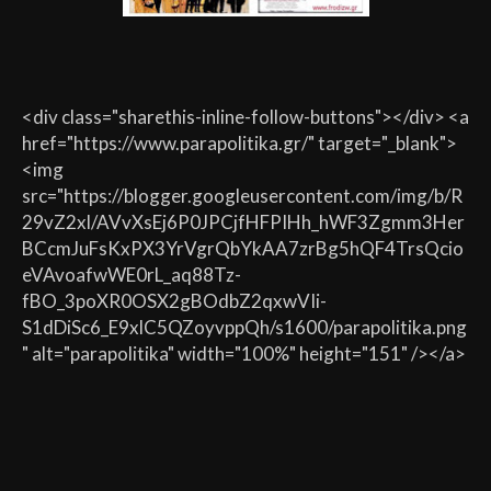
<div class="sharethis-inline-follow-buttons"></div> <a
href="https://www.parapolitika.gr/" target="_blank">
<img
src="https://blogger.googleusercontent.com/img/b/R
29vZ2xl/AVvXsEj6P0JPCjfHFPIHh_hWF3Zgmm3Her
BCcmJuFsKxPX3YrVgrQbYkAA7zrBg5hQF4TrsQcio
eVAvoafwWE0rL_aq88Tz-
fBO_3poXR0OSX2gBOdbZ2qxwVIi-
S1dDiSc6_E9xlC5QZoyvppQh/s1600/parapolitika.png
" alt="parapolitika" width="100%" height="151" /></a>