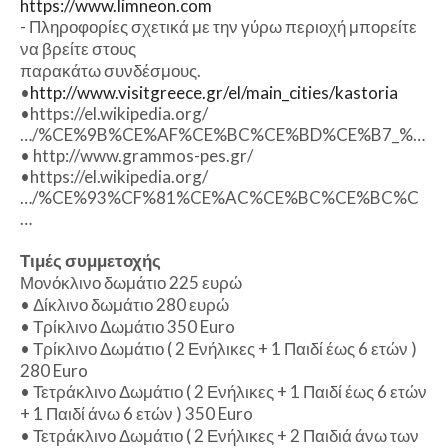
https://www.limneon.com
- Πληροφορίες σχετικά με την γύρω περιοχή μπορείτε
να βρείτε στους
παρακάτω συνδέσμους.
•
http://www.visitgreece.gr/el/main_cities/kastoria
•https://el.wikipedia.org/
…/%CE%9B%CE%AF%CE%BC%CE%BD%CE%B7_%…
• http://www.grammos-pes.gr/
•https://el.wikipedia.org/
…/%CE%93%CF%81%CE%AC%CE%BC%CE%BC%C
…
Τιμές συμμετοχής
Μονόκλινο δωμάτιο 225 ευρώ
• Δίκλινο δωμάτιο 280 ευρώ
• Τρίκλινο Δωμάτιο 350 Euro
• Τρίκλινο Δωμάτιο ( 2 Ενήλικες + 1 Παιδί έως 6 ετών )
280 Euro
• Τετράκλινο Δωμάτιο ( 2 Ενήλικες + 1 Παιδί έως 6 ετών
+ 1 Παιδί άνω 6 ετών ) 350 Euro
• Τετράκλινο Δωμάτιο ( 2 Ενήλικες + 2 Παιδιά άνω των