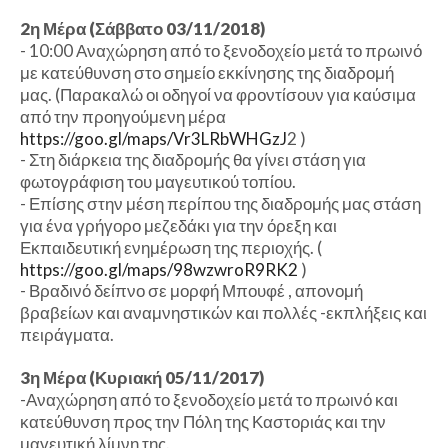
2η Μέρα (Σάββατο 03/11/2018)
- 10:00 Αναχώρηση από το ξενοδοχείο μετά το πρωινό
με κατεύθυνση στο σημείο εκκίνησης της διαδρομή
μας. (Παρακαλώ οι οδηγοί να φροντίσουν για καύσιμα
από την προηγούμενη μέρα
https://goo.gl/maps/Vr3LRbWHGzJ
2 )
- Στη διάρκεια της διαδρομής θα γίνει στάση για
φωτογράφιση του μαγευτικού τοπίου.
- Επίσης στην μέση περίπου της διαδρομής μας στάση
για ένα γρήγορο μεζεδάκι για την όρεξη και
Εκπαιδευτική ενημέρωση της περιοχής. (
https://goo.gl/maps/98wzwroR9RK2
)
- Βραδινό δείπνο σε μορφή Μπουφέ , απονομή
βραβείων και αναμνηστικών και πολλές -εκπλήξεις και
πειράγματα.
3η Μέρα (Κυριακή 05/11/2017)
-Αναχώρηση από το ξενοδοχείο μετά το πρωινό και
κατεύθυνση προς την Πόλη της Καστοριάς και την
μαγευτική λίμνη της.