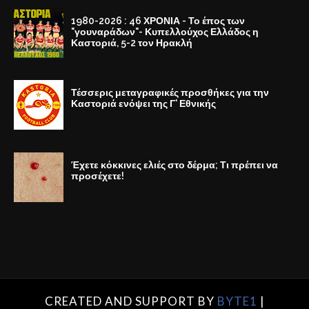
1980-2026 : 46 ΧΡΟΝΙΑ - Το έπος των
"γουναράδων"- Κυπελλούχος Ελλάδος η
Καστοριά, 5-2 τον Ηρακλή
Τέσσερις μεταγραφικές προσθήκες για την
Καστοριά ενόψει της Γ' Εθνικής
Έχετε κόκκινες ελιές στο δέρμα; Τι πρέπει να
προσέχετε!
CREATED AND SUPPORT BY
BYTE1
|