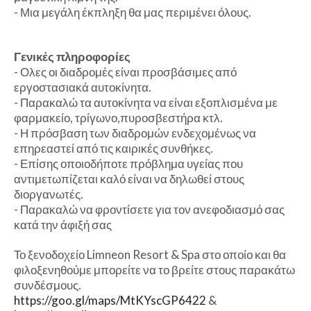
- Μια μεγάλη έκπληξη θα μας περιμένει όλους.
Γενικές πληροφορίες
- Ολες οι διαδρομές είναι προσβάσιμες από
εργοστασιακά αυτοκίνητα.
- Παρακαλώ τα αυτοκίνητα να είναι εξοπλισμένα με
φαρμακείο, τρίγωνο,πυροσβεστήρα κτλ.
- Η πρόσβαση των διαδρομών ενδεχομένως να
επηρεαστεί από τις καιρικές συνθήκες.
- Επίσης οποιοδήποτε πρόβλημα υγείας που
αντιμετωπίζεται καλό είναι να δηλωθεί στους
διοργανωτές.
- Παρακαλώ να φροντίσετε για τον ανεφοδιασμό σας
κατά την άφιξή σας
Το ξενοδοχείο Limneon Resort & Spa στο οποίο και θα
φιλοξενηθούμε μπορείτε να το βρείτε στους παρακάτω
συνδέσμους.
https://goo.gl/maps/MtKYscGP6422
&