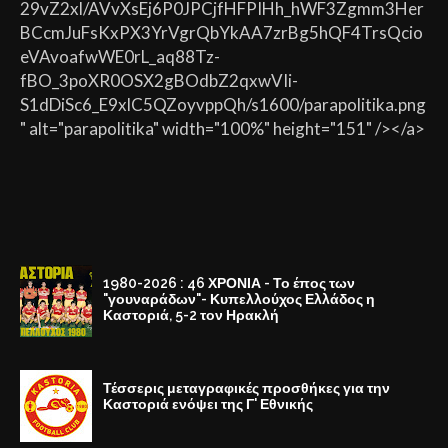
29vZ2xl/AVvXsEj6P0JPCjfHFPIHh_hWF3Zgmm3Her
BCcmJuFsKxPX3YrVgrQbYkAA7zrBg5hQF4TrsQcio
eVAvoafwWE0rL_aq88Tz-
fBO_3poXR0OSX2gBOdbZ2qxwVIi-
S1dDiSc6_E9xlC5QZoyvppQh/s1600/parapolitika.png
" alt="parapolitika" width="100%" height="151" /></a>
1980-2026 : 46 ΧΡΟΝΙΑ - Το έπος των
"γουναράδων"- Κυπελλούχος Ελλάδος η
Καστοριά, 5-2 τον Ηρακλή
Τέσσερις μεταγραφικές προσθήκες για την
Καστοριά ενόψει της Γ' Εθνικής