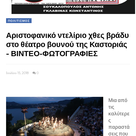
ΠΟΛΙΤΙΣΜΟΣ
Αριστοφανικό ντελίριο χθες βράδυ
στο θέατρο βουνού της Καστοριάς
- ΒΙΝΤΕΟ-ΦΩΤΟΓΡΑΦΙΕΣ
Ιουλίου 15, 2018
0
Μια από
τις
καλύτερε
ς
παραστά
σεις που