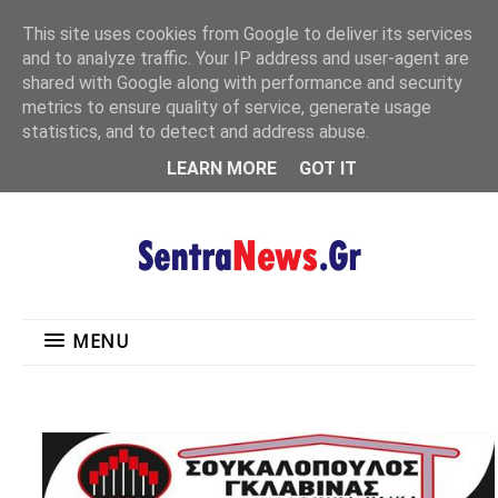
"
This site uses cookies from Google to deliver its services
MENU
and to analyze traffic. Your IP address and user-agent are
shared with Google along with performance and security
metrics to ensure quality of service, generate usage
statistics, and to detect and address abuse.
LEARN MORE
GOT IT
MENU