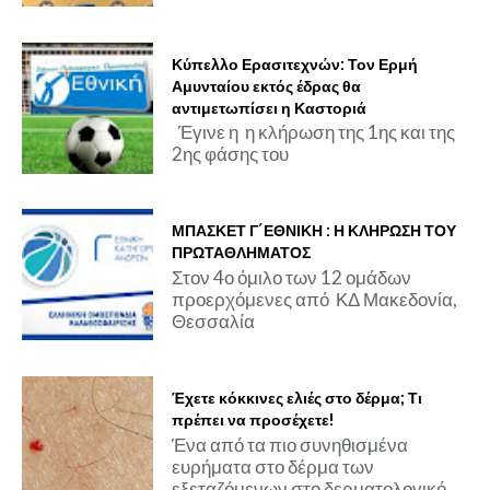
Κύπελλο Ερασιτεχνών: Τον Ερμή
Αμυνταίου εκτός έδρας θα
αντιμετωπίσει η Καστοριά
Έγινε η η κλήρωση της 1ης και της
2ης φάσης του
ΜΠΑΣΚΕΤ Γ΄ΕΘΝΙΚΗ : Η ΚΛΗΡΩΣΗ ΤΟΥ
ΠΡΩΤΑΘΛΗΜΑΤΟΣ
Στον 4ο όμιλο των 12 ομάδων
προερχόμενες από ΚΔ Μακεδονία,
Θεσσαλία
Έχετε κόκκινες ελιές στο δέρμα; Τι
πρέπει να προσέχετε!
Ένα από τα πιο συνηθισμένα
ευρήματα στο δέρμα των
εξεταζόμενων στο δερματολογικό