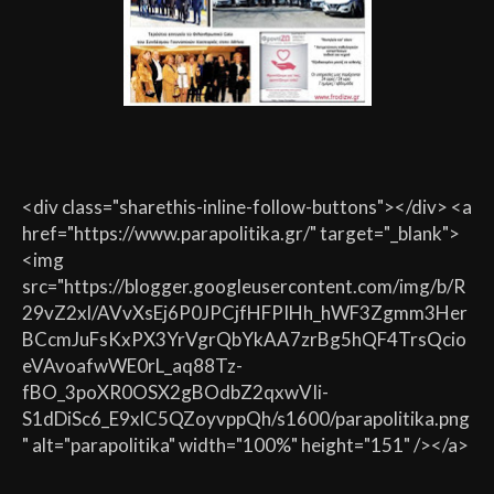
<div class="sharethis-inline-follow-buttons"></div> <a
href="https://www.parapolitika.gr/" target="_blank">
<img
src="https://blogger.googleusercontent.com/img/b/R
29vZ2xl/AVvXsEj6P0JPCjfHFPIHh_hWF3Zgmm3Her
BCcmJuFsKxPX3YrVgrQbYkAA7zrBg5hQF4TrsQcio
eVAvoafwWE0rL_aq88Tz-
fBO_3poXR0OSX2gBOdbZ2qxwVIi-
S1dDiSc6_E9xlC5QZoyvppQh/s1600/parapolitika.png
" alt="parapolitika" width="100%" height="151" /></a>