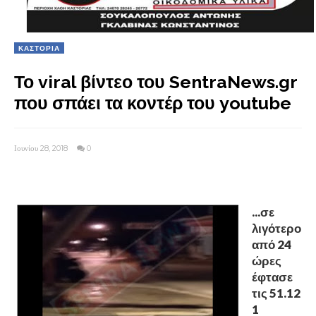
ΚΑΣΤΟΡΙΑ
Το viral βίντεο του SentraNews.gr
που σπάει τα κοντέρ του youtube
Ιουνίου 28, 2018
0
...σε
λιγότερο
από 24
ώρες
έφτασε
τις 51.12
1