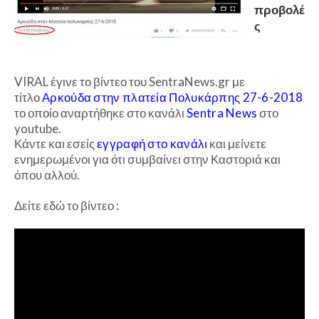
προβολέ
ς
VIRAL έγινε το βίντεο του SentraNews.gr με
τίτλο
Αρκούδα στην πλατεία Πολυκάρπης 27-6-2018
το οποίο αναρτήθηκε στο κανάλι
Sentra News
στο
youtube.
Κάντε και εσείς
εγγραφή στο κανάλι
και μείνετε
ενημερωμένοι για ότι συμβαίνει στην Καστοριά και
όπου αλλού.
Δείτε εδώ το βίντεο :