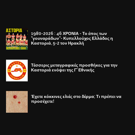
1980-2026 : 46 ΧΡΟΝΙΑ - Το έπος των
"γουναράδων"- Κυπελλούχος Ελλάδος η
Καστοριά, 5-2 τον Ηρακλή
Τέσσερις μεταγραφικές προσθήκες για την
Καστοριά ενόψει της Γ' Εθνικής
Έχετε κόκκινες ελιές στο δέρμα; Τι πρέπει να
προσέχετε!