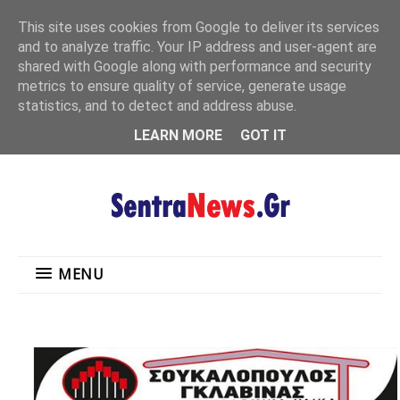
"
This site uses cookies from Google to deliver its services
MENU
and to analyze traffic. Your IP address and user-agent are
shared with Google along with performance and security
metrics to ensure quality of service, generate usage
statistics, and to detect and address abuse.
LEARN MORE
GOT IT
MENU