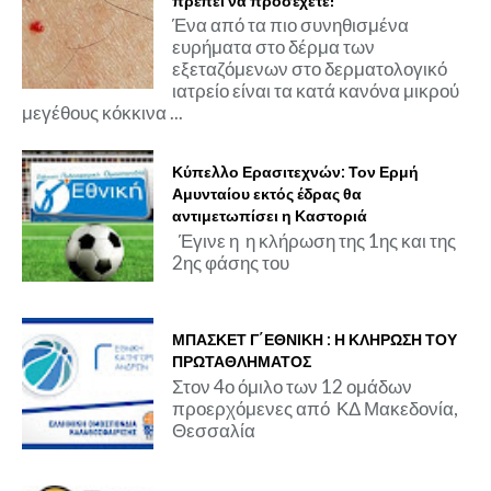
πρέπει να προσέχετε!
Ένα από τα πιο συνηθισμένα
ευρήματα στο δέρμα των
εξεταζόμενων στο δερματολογικό
ιατρείο είναι τα κατά κανόνα μικρού
μεγέθους κόκκινα ...
Κύπελλο Ερασιτεχνών: Τον Ερμή
Αμυνταίου εκτός έδρας θα
αντιμετωπίσει η Καστοριά
Έγινε η η κλήρωση της 1ης και της
2ης φάσης του
ΜΠΑΣΚΕΤ Γ΄ΕΘΝΙΚΗ : Η ΚΛΗΡΩΣΗ ΤΟΥ
ΠΡΩΤΑΘΛΗΜΑΤΟΣ
Στον 4ο όμιλο των 12 ομάδων
προερχόμενες από ΚΔ Μακεδονία,
Θεσσαλία