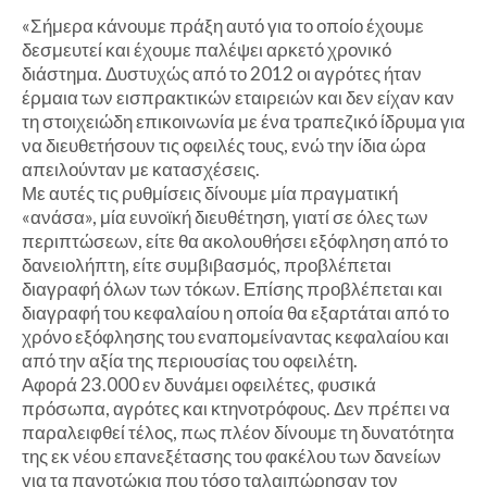
«Σήμερα κάνουμε πράξη αυτό για το οποίο έχουμε
δεσμευτεί και έχουμε παλέψει αρκετό χρονικό
διάστημα. Δυστυχώς από το 2012 οι αγρότες ήταν
έρμαια των εισπρακτικών εταιρειών και δεν είχαν καν
τη στοιχειώδη επικοινωνία με ένα τραπεζικό ίδρυμα για
να διευθετήσουν τις οφειλές τους, ενώ την ίδια ώρα
απειλούνταν με κατασχέσεις.
Με αυτές τις ρυθμίσεις δίνουμε μία πραγματική
«ανάσα», μία ευνοϊκή διευθέτηση, γιατί σε όλες των
περιπτώσεων, είτε θα ακολουθήσει εξόφληση από το
δανειολήπτη, είτε συμβιβασμός, προβλέπεται
διαγραφή όλων των τόκων. Επίσης προβλέπεται και
διαγραφή του κεφαλαίου η οποία θα εξαρτάται από το
χρόνο εξόφλησης του εναπομείναντας κεφαλαίου και
από την αξία της περιουσίας του οφειλέτη.
Αφορά 23.000 εν δυνάμει οφειλέτες, φυσικά
πρόσωπα, αγρότες και κτηνοτρόφους. Δεν πρέπει να
παραλειφθεί τέλος, πως πλέον δίνουμε τη δυνατότητα
της εκ νέου επανεξέτασης του φακέλου των δανείων
για τα πανοτώκια που τόσο ταλαιπώρησαν τον