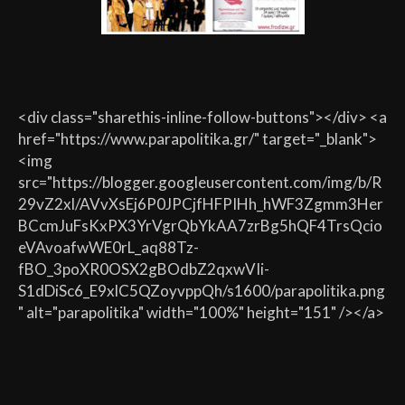
<div class="sharethis-inline-follow-buttons"></div> <a
href="https://www.parapolitika.gr/" target="_blank">
<img
src="https://blogger.googleusercontent.com/img/b/R
29vZ2xl/AVvXsEj6P0JPCjfHFPIHh_hWF3Zgmm3Her
BCcmJuFsKxPX3YrVgrQbYkAA7zrBg5hQF4TrsQcio
eVAvoafwWE0rL_aq88Tz-
fBO_3poXR0OSX2gBOdbZ2qxwVIi-
S1dDiSc6_E9xlC5QZoyvppQh/s1600/parapolitika.png
" alt="parapolitika" width="100%" height="151" /></a>