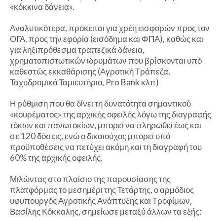
«κόκκινα δάνεια».
Αναλυτικότερα, πρόκειται για χρέη εισφορών προς τον
ΟΓΑ, προς την εφορία (εισόδημα και ΦΠΑ), καθώς και
για ληξιπρόθεσμα τραπεζικά δάνεια,
χρηματοπιστωτικών ιδρυμάτων που βρίσκονται υπό
καθεστώς εκκαθάρισης (Αγροτική Τράπεζα,
Ταχυδρομικό Ταμιευτήριο, Pro Bank κλπ)
Η ρύθμιση που θα δίνει τη δυνατότητα σημαντικού
«κουρέματος» της αρχικής οφειλής λόγω της διαγραφής
τόκων και πανωτοκίων, μπορεί να πληρωθεί έως και
σε 120 δόσεις, ενώ ο δικαιούχος μπορεί υπό
προϋποθέσεις να πετύχει ακόμη και τη διαγραφή του
60% της αρχικής οφειλής.
Μιλώντας στο πλαίσιο της παρουσίασης της
πλατφόρμας το μεσημέρι της Τετάρτης, ο αρμόδιος
υφυπουργός Αγροτικής Ανάπτυξης και Τροφίμων,
Βασίλης Κόκκαλης, σημείωσε μεταξύ άλλων τα εξής: