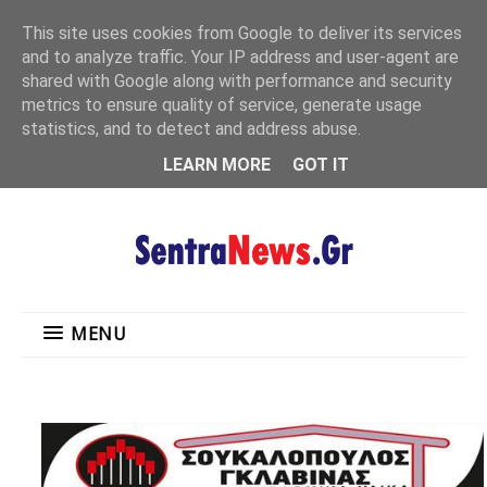
"
This site uses cookies from Google to deliver its services
MENU
and to analyze traffic. Your IP address and user-agent are
shared with Google along with performance and security
metrics to ensure quality of service, generate usage
statistics, and to detect and address abuse.
LEARN MORE
GOT IT
MENU