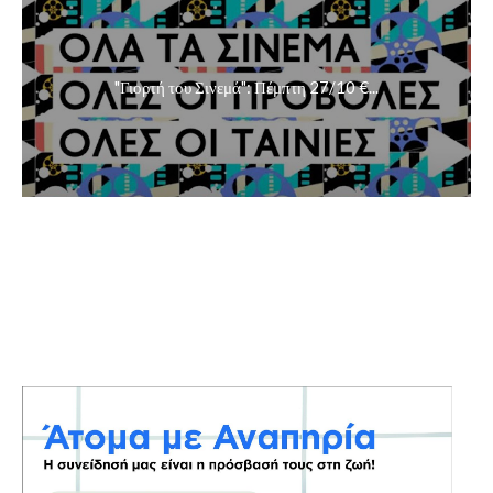
"Γιορτή του Σινεμά": Πέμπτη 27/10 €...