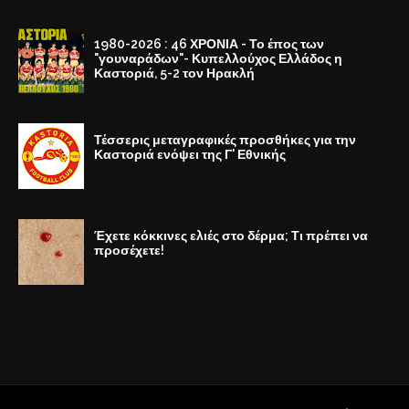
1980-2026 : 46 ΧΡΟΝΙΑ - Το έπος των
"γουναράδων"- Κυπελλούχος Ελλάδος η
Καστοριά, 5-2 τον Ηρακλή
Τέσσερις μεταγραφικές προσθήκες για την
Καστοριά ενόψει της Γ' Εθνικής
Έχετε κόκκινες ελιές στο δέρμα; Τι πρέπει να
προσέχετε!