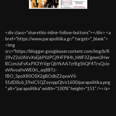
<div class="sharethis-inline-follow-buttons"></div> <a
href="https://www.parapolitika.gr/" target="_blank">
<img
src="https://blogger.googleusercontent.com/img/b/R
29vZ2xl/AVvXsEj6P0JPCjfHFPIHh_hWF3Zgmm3Her
BCcmJuFsKxPX3YrVgrQbYkAA7zrBg5hQF4TrsQcio
eVAvoafwWE0rL_aq88Tz-
fBO_3poXR0OSX2gBOdbZ2qxwVIi-
S1dDiSc6_E9xlC5QZoyvppQh/s1600/parapolitika.png
" alt="parapolitika" width="100%" height="151" /></a>