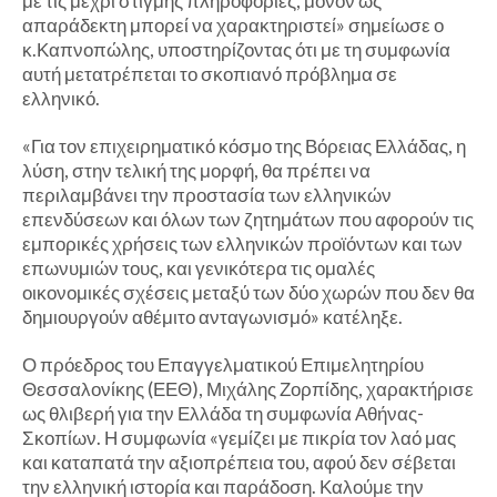
με τις μέχρι στιγμής πληροφορίες, μόνον ως
απαράδεκτη μπορεί να χαρακτηριστεί» σημείωσε ο
κ.Καπνοπώλης, υποστηρίζοντας ότι με τη συμφωνία
αυτή μετατρέπεται το σκοπιανό πρόβλημα σε
ελληνικό.
«Για τον επιχειρηματικό κόσμο της Βόρειας Ελλάδας, η
λύση, στην τελική της μορφή, θα πρέπει να
περιλαμβάνει την προστασία των ελληνικών
επενδύσεων και όλων των ζητημάτων που αφορούν τις
εμπορικές χρήσεις των ελληνικών προϊόντων και των
επωνυμιών τους, και γενικότερα τις ομαλές
οικονομικές σχέσεις μεταξύ των δύο χωρών που δεν θα
δημιουργούν αθέμιτο ανταγωνισμό» κατέληξε.
Ο πρόεδρος του Επαγγελματικού Επιμελητηρίου
Θεσσαλονίκης (ΕΕΘ), Μιχάλης Ζορπίδης, χαρακτήρισε
ως θλιβερή για την Ελλάδα τη συμφωνία Αθήνας-
Σκοπίων. Η συμφωνία «γεμίζει με πικρία τον λαό μας
και καταπατά την αξιοπρέπεια του, αφού δεν σέβεται
την ελληνική ιστορία και παράδοση. Καλούμε την