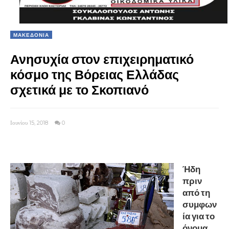
ΜΑΚΕΔΟΝΙΑ
Ανησυχία στον επιχειρηματικό
κόσμο της Βόρειας Ελλάδας
σχετικά με το Σκοπιανό
Ιουνίου 15, 2018
0
Ήδη
πριν
από τη
συμφων
ία για το
όνομα