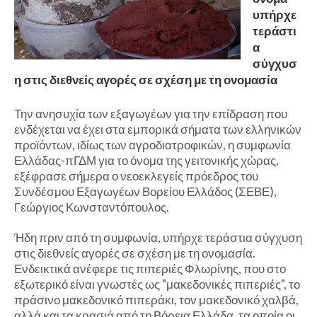
υπήρχε
τεράστι
α
σύγχυσ
η στις διεθνείς αγορές σε σχέση με τη ονομασία
Την ανησυχία των εξαγωγέων για την επίδραση που
ενδέχεται να έχει στα εμπορικά σήματα των ελληνικών
προϊόντων, ιδίως των αγροδιατροφικών, η συμφωνία
Ελλάδας-πΓΔΜ για το όνομα της γειτονικής χώρας,
εξέφρασε σήμερα ο νεοεκλεγείς πρόεδρος του
Συνδέσμου Εξαγωγέων Βορείου Ελλάδος (ΣΕΒΕ),
Γεώργιος Κωνσταντόπουλος.
Ήδη πριν από τη συμφωνία, υπήρχε τεράστια σύγχυση
στις διεθνείς αγορές σε σχέση με τη ονομασία.
Ενδεικτικά ανέφερε τις πιπεριές Φλωρίνης, που στο
εξωτερικό είναι γνωστές ως "μακεδονικές πιπεριές", το
πράσινο μακεδονικό πιπεράκι, τον μακεδονικό χαλβά,
αλλά και τα κρασιά από τη Βόρεια Ελλάδα, τα οποία οι