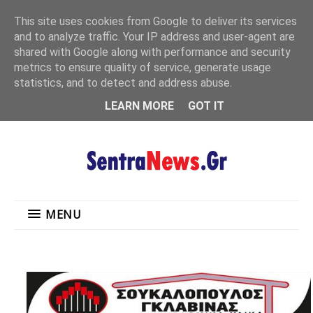
"
This site uses cookies from Google to deliver its services
MENU
and to analyze traffic. Your IP address and user-agent are
shared with Google along with performance and security
metrics to ensure quality of service, generate usage
statistics, and to detect and address abuse.
LEARN MORE
GOT IT
MENU