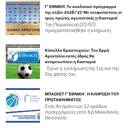
Γ' ΕΘΝΙΚΗ: Το αναλυτικό πρόγραμμα
της σεζόν 2026/27-Με νεοφώτιστους οι
τρεις πρώτες αγωνιστικές η Καστοριά
Την Παρασκευή (31/07)
πραγματοποιήθηκε η κλήρωση
Κύπελλο Ερασιτεχνών: Τον Ερμή
Αμυνταίου εκτός έδρας θα
αντιμετωπίσει η Καστοριά
Έγινε η η κλήρωση της 1ης και της
2ης φάσης του
ΜΠΑΣΚΕΤ Γ΄ΕΘΝΙΚΗ : Η ΚΛΗΡΩΣΗ ΤΟΥ
ΠΡΩΤΑΘΛΗΜΑΤΟΣ
Στον 4ο όμιλο των 12 ομάδων
προερχόμενες από ΚΔ Μακεδονία,
Θεσσαλία