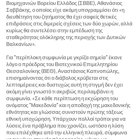
Βιομηχανιών Βορείου Ελλάδος (ΣΒΒΕ), Αθανάσιος
Σαββάκης, ο οποίος είχε ακόμη υπογραμμίσει ότι «η
διευθέτηση του ζητήματος θα έχει σαφείς θετικές
επιδράσεις στις διμερείς σχέσεις των δύο χωρών, αλλά
κυρίως θα συντελέσει στην εμπέδωση της
σταθερότητας ολόκληρης της περιοχής των Δυτικών
Βαλκανίων».
Για "περίπλοκη συμφωνία με γκρίζα σημεία" έκανε
λόγο ο πρόεδρος του Βιοτεχνικού Επιμελητηρίου
Θεσσαλονίκης (ΒΕΘ), Αναστάσιος Καπνοπώλης,
επισημαίνοντας ότι ο διάβολος κρύβεται στις
λεπτομέρειες και δυστυχώς αυτή τη στιγμή δεν έχει
ακόμη γίνει γνωστό τι ακριβώς περιλαμβάνει η
συμφωνία. «Σε κάθε περίπτωση η εκχώρηση του
ονόματος "Μακεδονία" και η αποδοχή της μακεδονικής
εθνότητας και γλώσσας συνιστούν πρώτης τάξεως
εθνική υποχώρηση. Υπάρχουν πολλοί τρόποι για να
λύσεις ένα πρόβλημα που χρονίζει, ωστόσο η λύση
που επιλέχθηκε από την ελληνική πλευρά, σύμφωνα