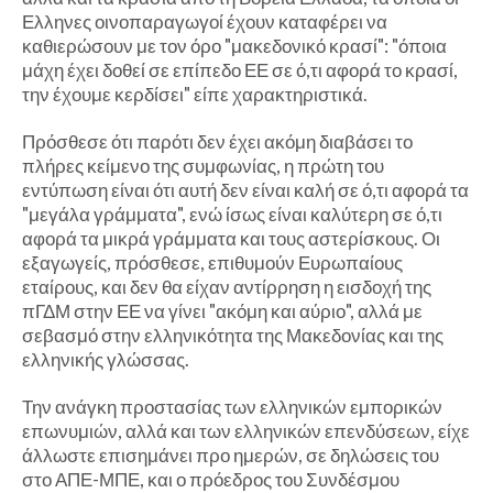
Ελληνες οινοπαραγωγοί έχουν καταφέρει να
καθιερώσουν με τον όρο "μακεδονικό κρασί": "όποια
μάχη έχει δοθεί σε επίπεδο ΕΕ σε ό,τι αφορά το κρασί,
την έχουμε κερδίσει" είπε χαρακτηριστικά.
Πρόσθεσε ότι παρότι δεν έχει ακόμη διαβάσει το
πλήρες κείμενο της συμφωνίας, η πρώτη του
εντύπωση είναι ότι αυτή δεν είναι καλή σε ό,τι αφορά τα
"μεγάλα γράμματα", ενώ ίσως είναι καλύτερη σε ό,τι
αφορά τα μικρά γράμματα και τους αστερίσκους. Οι
εξαγωγείς, πρόσθεσε, επιθυμούν Ευρωπαίους
εταίρους, και δεν θα είχαν αντίρρηση η εισδοχή της
πΓΔΜ στην ΕΕ να γίνει "ακόμη και αύριο", αλλά με
σεβασμό στην ελληνικότητα της Μακεδονίας και της
ελληνικής γλώσσας.
Την ανάγκη προστασίας των ελληνικών εμπορικών
επωνυμιών, αλλά και των ελληνικών επενδύσεων, είχε
άλλωστε επισημάνει προ ημερών, σε δηλώσεις του
στο ΑΠΕ-ΜΠΕ, και ο πρόεδρος του Συνδέσμου