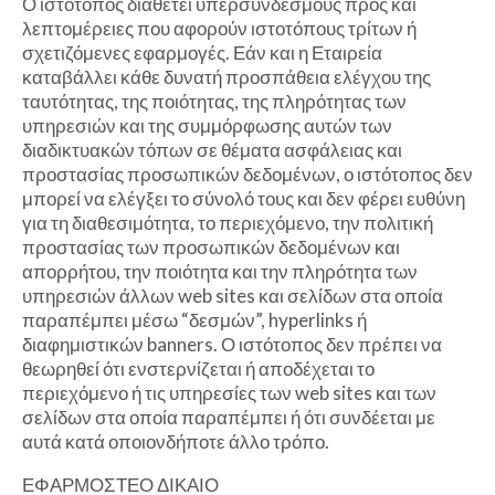
Ο ιστότοπος διαθέτει υπερσυνδέσμους προς και
λεπτομέρειες που αφορούν ιστοτόπους τρίτων ή
σχετιζόμενες εφαρμογές. Εάν και η Εταιρεία
καταβάλλει κάθε δυνατή προσπάθεια ελέγχου της
ταυτότητας, της ποιότητας, της πληρότητας των
υπηρεσιών και της συμμόρφωσης αυτών των
διαδικτυακών τόπων σε θέματα ασφάλειας και
προστασίας προσωπικών δεδομένων, ο ιστότοπος δεν
μπορεί να ελέγξει το σύνολό τους και δεν φέρει ευθύνη
για τη διαθεσιμότητα, το περιεχόμενο, την πολιτική
προστασίας των προσωπικών δεδομένων και
απορρήτου, την ποιότητα και την πληρότητα των
υπηρεσιών άλλων web sites και σελίδων στα οποία
παραπέμπει μέσω “δεσμών”, hyperlinks ή
διαφημιστικών banners. Ο ιστότοπος δεν πρέπει να
θεωρηθεί ότι ενστερνίζεται ή αποδέχεται το
περιεχόμενο ή τις υπηρεσίες των web sites και των
σελίδων στα οποία παραπέμπει ή ότι συνδέεται με
αυτά κατά οποιονδήποτε άλλο τρόπο.
ΕΦΑΡΜΟΣΤΕΟ ΔΙΚΑΙΟ