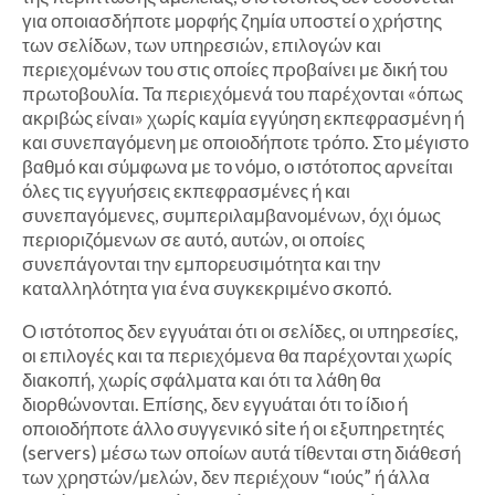
για οποιασδήποτε μορφής ζημία υποστεί ο χρήστης
των σελίδων, των υπηρεσιών, επιλογών και
περιεχομένων του στις οποίες προβαίνει με δική του
πρωτοβουλία. Τα περιεχόμενά του παρέχονται «όπως
ακριβώς είναι» χωρίς καμία εγγύηση εκπεφρασμένη ή
και συνεπαγόμενη με οποιοδήποτε τρόπο. Στο μέγιστο
βαθμό και σύμφωνα με το νόμο, ο ιστότοπος αρνείται
όλες τις εγγυήσεις εκπεφρασμένες ή και
συνεπαγόμενες, συμπεριλαμβανομένων, όχι όμως
περιοριζόμενων σε αυτό, αυτών, οι οποίες
συνεπάγονται την εμπορευσιμότητα και την
καταλληλότητα για ένα συγκεκριμένο σκοπό.
Ο ιστότοπος δεν εγγυάται ότι οι σελίδες, οι υπηρεσίες,
οι επιλογές και τα περιεχόμενα θα παρέχονται χωρίς
διακοπή, χωρίς σφάλματα και ότι τα λάθη θα
διορθώνονται. Επίσης, δεν εγγυάται ότι το ίδιο ή
οποιοδήποτε άλλο συγγενικό site ή οι εξυπηρετητές
(servers) μέσω των οποίων αυτά τίθενται στη διάθεσή
των χρηστών/μελών, δεν περιέχουν “ιούς” ή άλλα