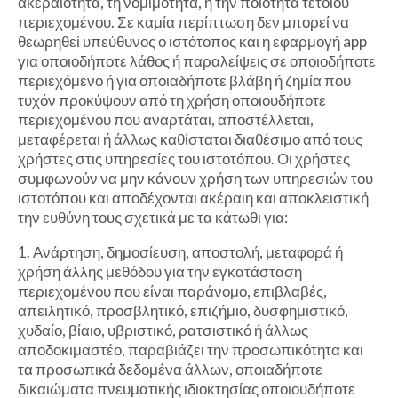
ακεραιότητα, τη νομιμότητα, ή την ποιότητα τέτοιου
περιεχομένου. Σε καμία περίπτωση δεν μπορεί να
θεωρηθεί υπεύθυνος ο ιστότοπος και η εφαρμογή app
για οποιοδήποτε λάθος ή παραλείψεις σε οποιοδήποτε
περιεχόμενο ή για οποιαδήποτε βλάβη ή ζημία που
τυχόν προκύψουν από τη χρήση οποιουδήποτε
περιεχομένου που αναρτάται, αποστέλλεται,
μεταφέρεται ή άλλως καθίσταται διαθέσιμο από τους
χρήστες στις υπηρεσίες του ιστοτόπου. Οι χρήστες
συμφωνούν να μην κάνουν χρήση των υπηρεσιών του
ιστοτόπου και αποδέχονται ακέραιη και αποκλειστική
την ευθύνη τους σχετικά με τα κάτωθι για:
1. Ανάρτηση, δημοσίευση, αποστολή, μεταφορά ή
χρήση άλλης μεθόδου για την εγκατάσταση
περιεχομένου που είναι παράνομο, επιβλαβές,
απειλητικό, προσβλητικό, επιζήμιο, δυσφημιστικό,
χυδαίο, βίαιο, υβριστικό, ρατσιστικό ή άλλως
αποδοκιμαστέο, παραβιάζει την προσωπικότητα και
τα προσωπικά δεδομένα άλλων, οποιαδήποτε
δικαιώματα πνευματικής ιδιοκτησίας οποιουδήποτε