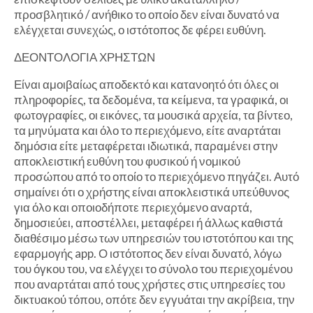
προσβλητικό / ανήθικο το οποίο δεν είναι δυνατό να
ελέγχεται συνεχώς, ο ιστότοπος δε φέρει ευθύνη.
ΔΕΟΝΤΟΛΟΓΙΑ ΧΡΗΣΤΩΝ
Είναι αμοιβαίως αποδεκτό και κατανοητό ότι όλες οι
πληροφορίες, τα δεδομένα, τα κείμενα, τα γραφικά, οι
φωτογραφίες, οι εικόνες, τα μουσικά αρχεία, τα βίντεο,
τα μηνύματα και όλο το περιεχόμενο, είτε αναρτάται
δημόσια είτε μεταφέρεται ιδιωτικά, παραμένει στην
αποκλειστική ευθύνη του φυσικού ή νομικού
προσώπου από το οποίο το περιεχόμενο πηγάζει. Αυτό
σημαίνει ότι ο χρήστης είναι αποκλειστικά υπεύθυνος
για όλο και οποιοδήποτε περιεχόμενο αναρτά,
δημοσιεύει, αποστέλλει, μεταφέρει ή άλλως καθιστά
διαθέσιμο μέσω των υπηρεσιών του ιστοτόπου και της
εφαρμογής app. Ο ιστότοπος δεν είναι δυνατό, λόγω
του όγκου του, να ελέγχει το σύνολο του περιεχομένου
που αναρτάται από τους χρήστες στις υπηρεσίες του
δικτυακού τόπου, οπότε δεν εγγυάται την ακρίβεια, την