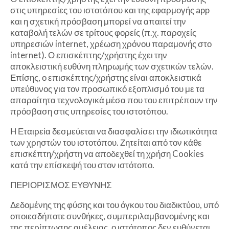
στις υπηρεσίες του ιστοτόπου και της εφαρμογής app
και η σχετική πρόσβαση μπορεί να απαιτεί την
καταβολή τελών σε τρίτους φορείς (π.χ. παροχείς
υπηρεσιών internet, χρέωση χρόνου παραμονής στο
internet). Ο επισκέπτης/χρήστης έχει την
αποκλειστική ευθύνη πληρωμής των σχετικών τελών.
Επίσης, ο επισκέπτης/χρήστης είναι αποκλειστικά
υπεύθυνος για τον προσωπικό εξοπλισμό του με τα
απαραίτητα τεχνολογικά μέσα που του επιτρέπουν την
πρόσβαση στις υπηρεσίες του ιστοτόπου.
Η Εταιρεία δεσμεύεται να διασφαλίσει την ιδιωτικότητα
των χρηστών του ιστοτόπου. Ζητείται από τον κάθε
επισκέπτη/χρήστη να αποδεχθεί τη χρήση Cookies
κατά την επίσκεψή του στον ιστότοπο.
ΠΕΡΙΟΡΙΣΜΟΣ ΕΥΘΥΝΗΣ
Δεδομένης της φύσης και του όγκου του διαδικτύου, υπό
οποιεσδήποτε συνθήκες, συμπεριλαμβανομένης και
της περίπτωσης αμέλειας, ο ιστότοπος δεν ευθύνεται