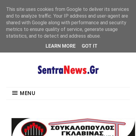
"
This site uses cookies from Google to deliver its services
MENU
and to analyze traffic. Your IP address and user-agent are
shared with Google along with performance and security
metrics to ensure quality of service, generate usage
statistics, and to detect and address abuse.
LEARN MORE
GOT IT
MENU