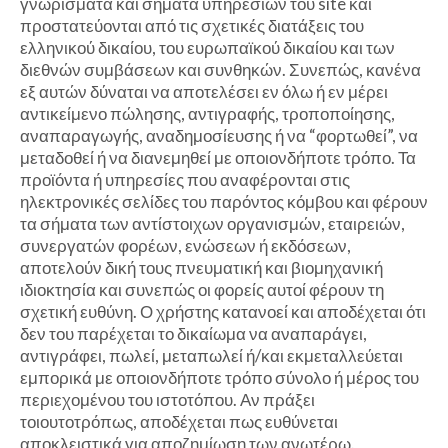
γνωρίσματα και σήματα υπηρεσιών του site και
προστατεύονται από τις σχετικές διατάξεις του
ελληνικού δικαίου, του ευρωπαϊκού δικαίου και των
διεθνών συμβάσεων και συνθηκών. Συνεπώς, κανένα
εξ αυτών δύναται να αποτελέσει εν όλω ή εν μέρει
αντικείμενο πώλησης, αντιγραφής, τροποποίησης,
αναπαραγωγής, αναδημοσίευσης ή να “φορτωθεί”, να
μεταδοθεί ή να διανεμηθεί με οποιονδήποτε τρόπο. Τα
προϊόντα ή υπηρεσίες που αναφέρονται στις
ηλεκτρονικές σελίδες του παρόντος κόμβου και φέρουν
τα σήματα των αντίστοιχων οργανισμών, εταιρειών,
συνεργατών φορέων, ενώσεων ή εκδόσεων,
αποτελούν δική τους πνευματική και βιομηχανική
ιδιοκτησία και συνεπώς οι φορείς αυτοί φέρουν τη
σχετική ευθύνη. Ο χρήστης κατανοεί και αποδέχεται ότι
δεν του παρέχεται το δικαίωμα να αναπαράγει,
αντιγράφει, πωλεί, μεταπωλεί ή/και εκμεταλλεύεται
εμπορικά με οποιονδήποτε τρόπο σύνολο ή μέρος του
περιεχομένου του ιστοτόπου. Αν πράξει
τοιουτοτρόπως, αποδέχεται πως ευθύνεται
αποκλειστικά για αποζημίωση των ανωτέρω.