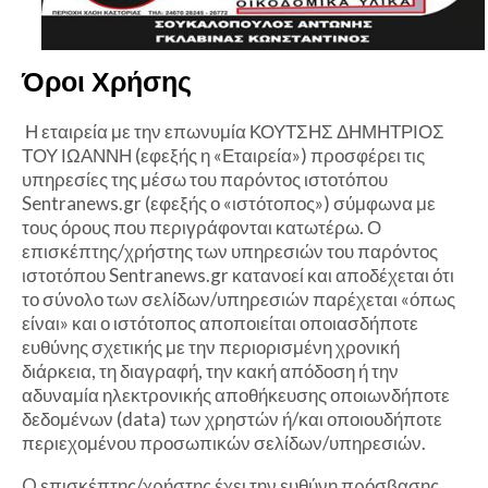
Όροι Χρήσης
Η εταιρεία με την επωνυμία ΚΟΥΤΣΗΣ ΔΗΜΗΤΡΙΟΣ
ΤΟΥ ΙΩΑΝΝΗ (εφεξής η «Εταιρεία») προσφέρει τις
υπηρεσίες της μέσω του παρόντος ιστοτόπου
Sentranews.gr (εφεξής ο «ιστότοπος») σύμφωνα με
τους όρους που περιγράφονται κατωτέρω. Ο
επισκέπτης/χρήστης των υπηρεσιών του παρόντος
ιστοτόπου Sentranews.gr κατανοεί και αποδέχεται ότι
το σύνολο των σελίδων/υπηρεσιών παρέχεται «όπως
είναι» και ο ιστότοπος αποποιείται οποιασδήποτε
ευθύνης σχετικής με την περιορισμένη χρονική
διάρκεια, τη διαγραφή, την κακή απόδοση ή την
αδυναμία ηλεκτρονικής αποθήκευσης οποιωνδήποτε
δεδομένων (data) των χρηστών ή/και οποιουδήποτε
περιεχομένου προσωπικών σελίδων/υπηρεσιών.
O επισκέπτης/χρήστης έχει την ευθύνη πρόσβασης