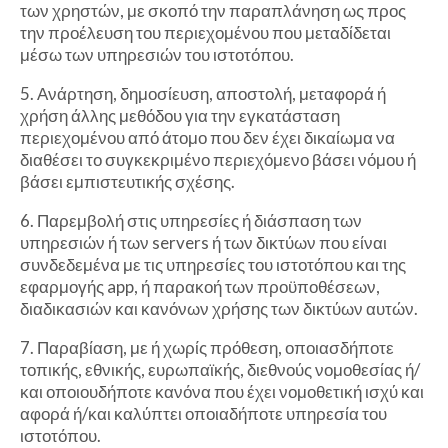
των χρηστών, με σκοπό την παραπλάνηση ως προς
την προέλευση του περιεχομένου που μεταδίδεται
μέσω των υπηρεσιών του ιστοτόπου.
5. Ανάρτηση, δημοσίευση, αποστολή, μεταφορά ή
χρήση άλλης μεθόδου για την εγκατάσταση
περιεχομένου από άτομο που δεν έχει δικαίωμα να
διαθέσει το συγκεκριμένο περιεχόμενο βάσει νόμου ή
βάσει εμπιστευτικής σχέσης.
6. Παρεμβολή στις υπηρεσίες ή διάσπαση των
υπηρεσιών ή των servers ή των δικτύων που είναι
συνδεδεμένα με τις υπηρεσίες του ιστοτόπου και της
εφαρμογής app, ή παρακοή των προϋποθέσεων,
διαδικασιών και κανόνων χρήσης των δικτύων αυτών.
7. Παραβίαση, με ή χωρίς πρόθεση, οποιασδήποτε
τοπικής, εθνικής, ευρωπαϊκής, διεθνούς νομοθεσίας ή/
και οποιουδήποτε κανόνα που έχει νομοθετική ισχύ και
αφορά ή/και καλύπτει οποιαδήποτε υπηρεσία του
ιστοτόπου.