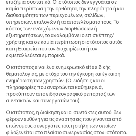
επιζήμια συστατικά. Ο ιστότοπος δεν εγγυάται σε
καμία περίπτωση την ορθότητα, την πληρότητα ή και
διαθεσιμότητα των περιεχομένων, σελίδων,
υπηρεσιών, επιλογών ή τα αποτελέσματά τους. Το
κόστος των ενδεχόμενων διορθώσεων ή
εξυπηρετήσεων, το αναλαμβάνει ο επισκέπτης/
χρήστης και σε καμία περίπτωση ο ιστότοπος αυτός
και η Εταιρεία που τον διαχειρίζεται ή τον
εκμεταλλεύεται εμπορικά.
Ο ιστότοπος είναι ένα ενημερωτικό site ειδικής
θεματολογίας, με στόχο του την έγκυρη και έγκαιρη
ενημέρωση των χρηστών. (Οι ειδήσεις και οι
πληροφορίες που αναρτώνται καθημερινά,
προκύπτουν από ειδησεογραφικό ρεπορτάζ των
συντακτών και συνεργατών του).
Ο ιστότοπος, η Διοίκηση και οι συντάκτες αυτού, δεν
φέρουν ευθύνη για τις αναρτήσεις που γίνονται από
επώνυμους συνεργάτες του, η στήλη των οποίων
φιλοξενείται στο πλαίσιο συνεργασίας στον ιστότοπο.