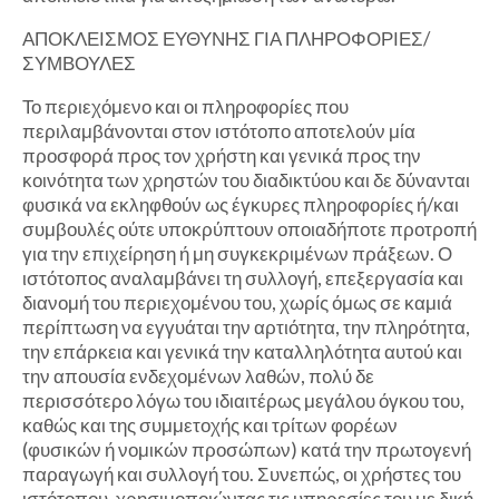
ΑΠΟΚΛΕΙΣΜΟΣ ΕΥΘΥΝΗΣ ΓΙΑ ΠΛΗΡΟΦΟΡΙΕΣ/
ΣΥΜΒΟΥΛΕΣ
Το περιεχόμενο και οι πληροφορίες που
περιλαμβάνονται στον ιστότοπο αποτελούν μία
προσφορά προς τον χρήστη και γενικά προς την
κοινότητα των χρηστών του διαδικτύου και δε δύνανται
φυσικά να εκληφθούν ως έγκυρες πληροφορίες ή/και
συμβουλές ούτε υποκρύπτουν οποιαδήποτε προτροπή
για την επιχείρηση ή μη συγκεκριμένων πράξεων. Ο
ιστότοπος αναλαμβάνει τη συλλογή, επεξεργασία και
διανομή του περιεχομένου του, χωρίς όμως σε καμιά
περίπτωση να εγγυάται την αρτιότητα, την πληρότητα,
την επάρκεια και γενικά την καταλληλότητα αυτού και
την απουσία ενδεχομένων λαθών, πολύ δε
περισσότερο λόγω του ιδιαιτέρως μεγάλου όγκου του,
καθώς και της συμμετοχής και τρίτων φορέων
(φυσικών ή νομικών προσώπων) κατά την πρωτογενή
παραγωγή και συλλογή του. Συνεπώς, οι χρήστες του
ιστότοπου, χρησιμοποιώντας τις υπηρεσίες του με δική