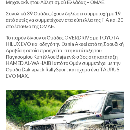
Μηχανοκίνητου Αθλητισμού Ελλάδας – ΟΜΑΕ.
Συνολικά 39 Ομάδες έχουν δηλώσει συμμετοχή με 19
από αυτές να συμμετέχουν στα κύπελλα της FIA και 20
στο έπαθλο της ΟΜΑΕ.
Το παρόν δίνουν οι Ομάδες OVERDRIVE με TOYOTA
HILUX EVO και οδηγό την Dania Akeel από τη Σαουδική
Αραβία η οποία προηγείται στη κατάταξη του
Παγκοσμίου Κυπέλλου Baja ενώ ο 3ος στη κατάταξη
HAMED AL-WAHAIBI από το Ομάν συμμετέχει με την
Ομάδα Daklapack RallySport και όχημα ένα TAURUS
EVO MAX.