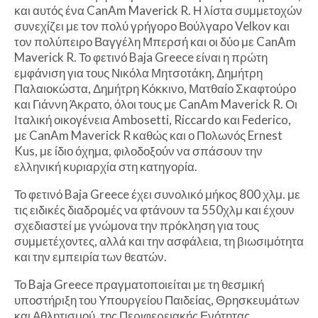
και αυτός ένα CanAm Maverick R. Η λίστα συμμετοχών
συνεχίζει με τον πολύ γρήγορο Βούλγαρο Velkov και
τον πολύπειρο Βαγγέλη Μπερσή και οι δύο με CanAm
Maverick R. Το φετινό Baja Greece είναι η πρώτη
εμφάνιση για τους Νικόλα Μητσοτάκη, Δημήτρη
Παλαιοκώστα, Δημήτρη Κόκκινο, Ματθαίο Σκαφτούρο
και Γιάννη Άκρατο, όλοι τους με CanAm Maverick R. Οι
Ιταλική οικογένεια Ambosetti, Riccardo και Federico,
με CanAm Maverick R καθώς και ο Πολωνός Ernest
Kus, με ίδιο όχημα, φιλοδοξούν να σπάσουν την
ελληνική κυριαρχία στη κατηγορία.
Το φετινό Baja Greece έχει συνολικό μήκος 800 χλμ. με
τις ειδικές διαδρομές να φτάνουν τα 550χλμ και έχουν
σχεδιαστεί με γνώμονα την πρόκληση για τους
συμμετέχοντες, αλλά και την ασφάλεια, τη βιωσιμότητα
και την εμπειρία των θεατών.
Το Baja Greece πραγματοποιείται με τη θεσμική
υποστήριξη του Υπουργείου Παιδείας, Θρησκευμάτων
και Αθλητισμού, της Περιφερειακής Ενότητας