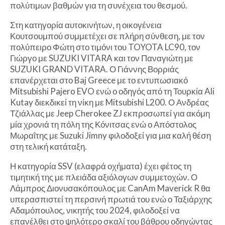
πολύτιμων βαθμών για τη συνέχεια του θεσμού.
Στη κατηγορία αυτοκινήτων, η οικογένεια
Κουτσουμπού συμμετέχει σε πλήρη σύνθεση, με τον
πολύπειρο Φώτη στο τιμόνι του TOYOTA LC90, τον
Γιώργο με SUZUKI VITARA και τον Παναγιώτη με
SUZUKI GRAND VITARA. Ο Γιάννης Βορριάς
επανέρχεται στο Baj Greece με το εντυπωσιακό
Mitsubishi Pajero EVO ενώ ο οδηγός από τη Τουρκία Ali
Kutay διεκδικεί τη νίκη με Mitsubishi L200. Ο Ανδρέας
Τζιάλλας με Jeep Cherokee ZJ εκπροσωπεί για ακόμη
μία χρονιά τη πόλη της Κόνιτσας ενώ ο Απόστολος
Μωραΐτης με Suzuki Jimny φιλοδοξεί για μια καλή θέση
στη τελική κατάταξη.
Η κατηγορία SSV (ελαφρά οχήματα) έχει φέτος τη
τιμητική της με πλειάδα αξιόλογων συμμετοχών. Ο
Λάμπρος Διονυσακόπουλος με CanAm Maverick R θα
υπερασπιστεί τη περσινή πρωτιά του ενώ ο Ταξιάρχης
Αδαμόπουλος, νικητής του 2024, φιλοδοξεί να
επανέλθει στο ψηλότερο σκαλί του βάθρου οδηγώντας