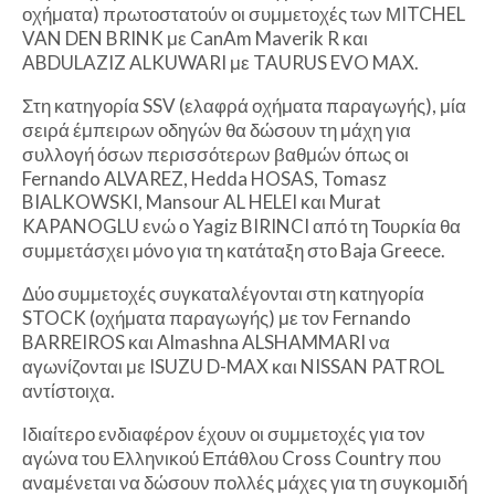
οχήματα) πρωτοστατούν οι συμμετοχές των ΜITCHEL
VAN DEN BRINK με CanAm Maverik R και
ABDULAZIZ ALKUWARI με TAURUS EVO MAX.
Στη κατηγορία SSV (ελαφρά οχήματα παραγωγής), μία
σειρά έμπειρων οδηγών θα δώσουν τη μάχη για
συλλογή όσων περισσότερων βαθμών όπως οι
Fernando ALVAREZ, Hedda HOSAS, Tomasz
BIALKOWSKI, Mansour AL HELEI και Murat
KAPANOGLU ενώ ο Yagiz BIRINCI από τη Τουρκία θα
συμμετάσχει μόνο για τη κατάταξη στο Baja Greece.
Δύο συμμετοχές συγκαταλέγονται στη κατηγορία
STOCK (οχήματα παραγωγής) με τον Fernando
BARREIROS και Almashna ALSHAMMARI να
αγωνίζονται με ISUZU D-MAX και NISSAN PATROL
αντίστοιχα.
Ιδιαίτερο ενδιαφέρον έχουν οι συμμετοχές για τον
αγώνα του Ελληνικού Επάθλου Cross Country που
αναμένεται να δώσουν πολλές μάχες για τη συγκομιδή