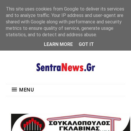
"
This site uses cookies from Google to deliver its services
MENU
and to analyze traffic. Your IP address and user-agent are
shared with Google along with performance and security
metrics to ensure quality of service, generate usage
statistics, and to detect and address abuse.
LEARN MORE
GOT IT
MENU