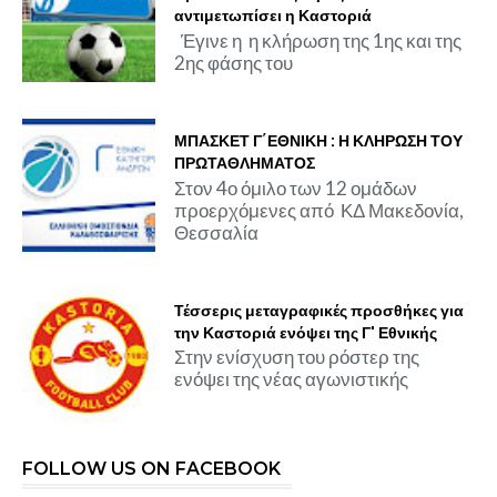
αντιμετωπίσει η Καστοριά
Έγινε η η κλήρωση της 1ης και της
2ης φάσης του
ΜΠΑΣΚΕΤ Γ΄ΕΘΝΙΚΗ : Η ΚΛΗΡΩΣΗ ΤΟΥ
ΠΡΩΤΑΘΛΗΜΑΤΟΣ
Στον 4ο όμιλο των 12 ομάδων
προερχόμενες από ΚΔ Μακεδονία,
Θεσσαλία
Τέσσερις μεταγραφικές προσθήκες για
την Καστοριά ενόψει της Γ' Εθνικής
Στην ενίσχυση του ρόστερ της
ενόψει της νέας αγωνιστικής
FOLLOW US ON FACEBOOK