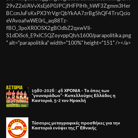
29vZ2xl/AVvXsEj6P0JPCjfHFPIHh_hWF3Zgmm3Her
BCcmJuFsKxPX3YrVgrQbYkAA7zrBg5hQF4TrsQcio
eVAvoafwWE0rL_aq88Tz-
fBO_3poXR0OSX2gBOdbZ2qxwVIi-
S1dDiSc6_E9xlC5QZoyvppQh/s1600/parapolitika.png
" alt="parapolitika" width="100%" height="151" /></a>
1980-2026 : 46 ΧΡΟΝΙΑ - Το έπος των
"γουναράδων"- Κυπελλούχος Ελλάδος η
Καστοριά, 5-2 τον Ηρακλή
Τέσσερις μεταγραφικές προσθήκες για την
Καστοριά ενόψει της Γ' Εθνικής