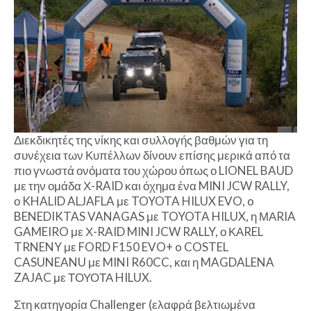
Διεκδικητές της νίκης και συλλογής βαθμών για τη
συνέχεια των Κυπέλλων δίνουν επίσης μερικά από τα
πιο γνωστά ονόματα του χώρου όπως ο LIONEL BAUD
με την ομάδα Χ-RAID και όχημα ένα MINI JCW RALLY,
ο KHALID ALJAFLA με TOYOTA HILUX EVO, o
BENEDIKTAS VANAGAS με TOYOTA HILUX, η ΜΑRIA
GAMEIRO με Χ-RAID MINI JCW RALLY, ο ΚΑREL
TRNENY με FORD F150 EVO+ o COSTEL
CASUNEANU με MINI R60CC, και η MAGDALENA
ZAJAC με ΤΟΥΟΤΑ HILUX.
Στη κατηγορία Challenger (ελαφρά βελτιωμένα