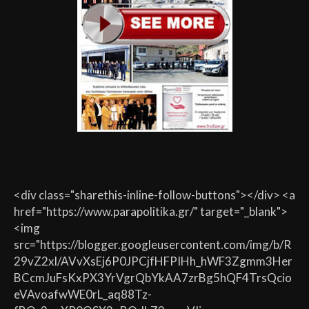
<div class="sharethis-inline-follow-buttons"></div> <a
href="https://www.parapolitika.gr/" target="_blank">
<img
src="https://blogger.googleusercontent.com/img/b/R
29vZ2xl/AVvXsEj6P0JPCjfHFPIHh_hWF3Zgmm3Her
BCcmJuFsKxPX3YrVgrQbYkAA7zrBg5hQF4TrsQcio
eVAvoafwWE0rL_aq88Tz-