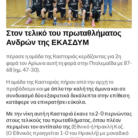
Στον τελικό του πρωταθλήματος
Ανδρών της ΕΚΑΣΔΥΜ
πέρασε η ομάδα της Καστοριάς κερδίζοντας για 2η
φορά τον Αρίωνα αυτή τη φορά στην Πτολεμαΐδα με 87-
68 (ημ. 47-30).
Η ομάδα της Καστοριάς πήραν από την αρχή το
προβάδισμα και
με όπλο την καλή της άμυνα και σε
συνδυασμό δύο εξαιρετικά δεκάλεπτα στην επίθεση
κατάφερε να επικρατήσει εύκολα.
Με την νίκη αυτή η Καστοριά έκανε το 2-0 περνώντας
στους τελικούς του πρωταθλήματος, όπου πλέον
περιμένει τον αντίπαλο της
(Εθνικό ή Ηρακλή Κοζ.
(Ο Εθνικός προηγείται 1-0 του Ηρακλή) με μοναδικό