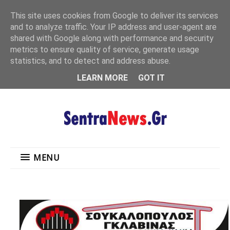
"
This site uses cookies from Google to deliver its services
MENU
and to analyze traffic. Your IP address and user-agent are
shared with Google along with performance and security
metrics to ensure quality of service, generate usage
statistics, and to detect and address abuse.
LEARN MORE
GOT IT
MENU