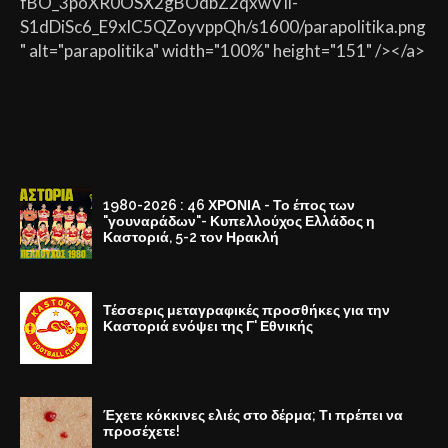
fBO_3poXR0OSX2gBOdbZ2qxwVIi-
S1dDiSc6_E9xlC5QZoyvppQh/s1600/parapolitika.png
" alt="parapolitika" width="100%" height="151" /></a>
1980-2026 : 46 ΧΡΟΝΙΑ - Το έπος των
"γουναράδων"- Κυπελλούχος Ελλάδος η
Καστοριά, 5-2 τον Ηρακλή
Τέσσερις μεταγραφικές προσθήκες για την
Καστοριά ενόψει της Γ' Εθνικής
Έχετε κόκκινες ελιές στο δέρμα; Τι πρέπει να
προσέχετε!