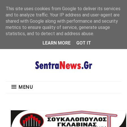
"
This site uses cookies from Google to deliver its services
MENU
and to analyze traffic. Your IP address and user-agent are
shared with Google along with performance and security
metrics to ensure quality of service, generate usage
statistics, and to detect and address abuse.
LEARN MORE
GOT IT
MENU