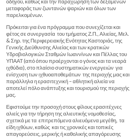
οδηγού, καθώς και την παραχώρηση των δεξαμενών
μεταφοράς των ζωντανών ψαριών και όλων των
παρελκομένων.
Πρόκειται για ένα πρόγραμμα που συνεχίζεται και
φέτος σε συνεργασία του τμήματος Ζ.Π., Αλιείας, Μελ.
& Σηρ. της Περιφερειακής Ενότητας Καστοριάς, της
Γενικής Διεύθυνσης Αλιείας και των κρατικών
Υδροβιολογικών Σταθμών Ιωαννίνων και Πέλλας του
ΥΠΑΑΤ (από όπου προέρχονται ο γόνος και τα νεαρά
ιχθύδια), στο πλαίσιο συστηματικών ενεργειών για
ενίσχυση των ιχθυοαποθεμάτων της περιοχής μας και
παράλληλα η ερασιτεχνική – αθλητική αλιεία να
αποτελεί πόλο ανάπτυξης και τουρισμού της περιοχής
μας.
Εφιστούμε την προσοχή στους φίλους ερασιτέχνες
αλιείς για την τήρηση της αλιευτικής νομοθεσίας,
σχετικά με τα επιτρεπόμενα αλιευόμενα μεγέθη, τα
είδη ιχθύων, καθώς και τις χρονικές και τοπικές
απαγορεύσεις, μερικής ή καθολικής απαγόρευσης