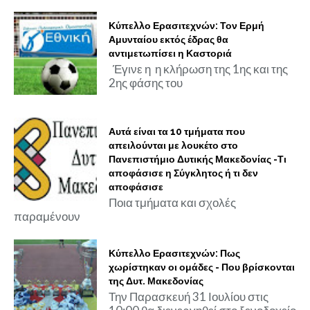
Κύπελλο Ερασιτεχνών: Τον Ερμή
Αμυνταίου εκτός έδρας θα
αντιμετωπίσει η Καστοριά
Έγινε η η κλήρωση της 1ης και της
2ης φάσης του
Αυτά είναι τα 10 τμήματα που
απειλούνται με λουκέτο στο
Πανεπιστήμιο Δυτικής Μακεδονίας -Τι
αποφάσισε η Σύγκλητος ή τι δεν
αποφάσισε
Ποια τμήματα και σχολές
παραμένουν
Κύπελλο Ερασιτεχνών: Πως
χωρίστηκαν οι ομάδες - Που βρίσκονται
της Δυτ. Μακεδονίας
Την Παρασκευή 31 Ιουλίου στις