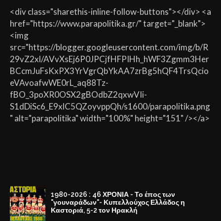
<div class="sharethis-inline-follow-buttons"></div> <a
href="https://www.parapolitika.gr/" target="_blank">
<img
src="https://blogger.googleusercontent.com/img/b/R
29vZ2xl/AVvXsEj6P0JPCjfHFPIHh_hWF3Zgmm3Her
BCcmJuFsKxPX3YrVgrQbYkAA7zrBg5hQF4TrsQcio
eVAvoafwWE0rL_aq88Tz-
fBO_3poXR0OSX2gBOdbZ2qxwVIi-
S1dDiSc6_E9xlC5QZoyvppQh/s1600/parapolitika.png
" alt="parapolitika" width="100%" height="151" /></a>
1980-2026 : 46 ΧΡΟΝΙΑ - Το έπος των
"γουναράδων"- Κυπελλούχος Ελλάδος η
Καστοριά, 5-2 τον Ηρακλή