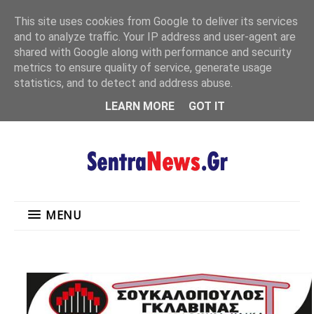
"
This site uses cookies from Google to deliver its services
MENU
and to analyze traffic. Your IP address and user-agent are
shared with Google along with performance and security
metrics to ensure quality of service, generate usage
statistics, and to detect and address abuse.
LEARN MORE
GOT IT
MENU