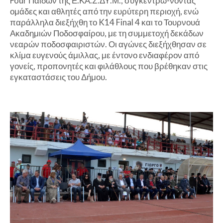
Four Παίδων της Ε.ΚΑ.Σ.ΔΥ.Μ., συγκεντρώ-νοντας
ομάδες και αθλητές από την ευρύτερη περιοχή, ενώ
παράλληλα διεξήχθη το K14 Final 4 και το Τουρνουά
Ακαδημιών Ποδοσφαίρου, με τη συμμετοχή δεκάδων
νεαρών ποδοσφαιριστών. Οι αγώνες διεξήχθησαν σε
κλίμα ευγενούς άμιλλας, με έντονο ενδιαφέρον από
γονείς, προπονητές και φιλάθλους που βρέθηκαν στις
εγκαταστάσεις του Δήμου.