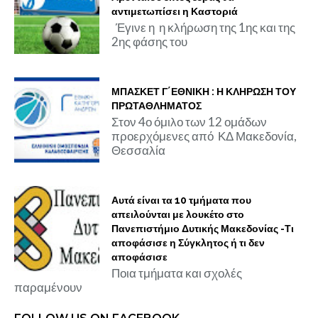
αντιμετωπίσει η Καστοριά
Έγινε η η κλήρωση της 1ης και της
2ης φάσης του
ΜΠΑΣΚΕΤ Γ΄ΕΘΝΙΚΗ : Η ΚΛΗΡΩΣΗ ΤΟΥ
ΠΡΩΤΑΘΛΗΜΑΤΟΣ
Στον 4ο όμιλο των 12 ομάδων
προερχόμενες από ΚΔ Μακεδονία,
Θεσσαλία
Αυτά είναι τα 10 τμήματα που
απειλούνται με λουκέτο στο
Πανεπιστήμιο Δυτικής Μακεδονίας -Τι
αποφάσισε η Σύγκλητος ή τι δεν
αποφάσισε
Ποια τμήματα και σχολές
παραμένουν