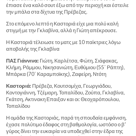
έπιασε ένα καλό σουτ έξω από την περιοχή και έστειλε
την μπάλα στα δίχτυα της Πρέβεζας.
Στο επόμενο λεπτό η Καστοριά είχε μια πολύ καλή
στιγμή με την Γκλαβίνα, αλλά η Γιώτη απέκρουσε.
Η Καστοριά τέλειωσε το ματς με 10 παίκτριες λόγω
αποβολής της Γκλαβίνα
ΠΑΣ Γιάννινα:
Γιώτη, Καρλέτσα, Φώτη, Σιάφακας,
Κλήμη, Ράμμου, Νικησανιώτη, Ευθύμιου (55΄ Ράπτη),
Μπάρκα (70΄ Καραμποϊκης), Ζαφείρη, Ντότη
Καστοριά:
Πρέβεζα, Κουτσομίχα, Γεωργιάδου,
Κοντογιάννη, Τζέμαρη, Τοπαλίδου, Ζούπα, Γκλαβίνα,
Γκάτση, Ακτινακη Επαιξαν και οι: Θεοχαρόπουλου,
Τοπαλίδου
Η ομάδα της Καστοριάς, παρά τη σπουδαία εμφάνιση,
έχασε πολύτιμο έδαφος στη βαθμολογία, ωστόσο ο β’
γύρος δίνει την ευκαιρία να υποδεχθεί στην έδρα της