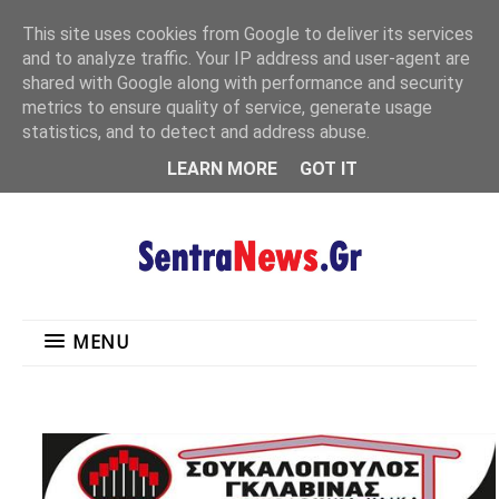
"
This site uses cookies from Google to deliver its services
MENU
and to analyze traffic. Your IP address and user-agent are
shared with Google along with performance and security
metrics to ensure quality of service, generate usage
statistics, and to detect and address abuse.
LEARN MORE
GOT IT
MENU