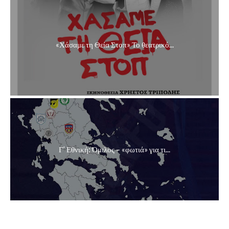
«Χάσαμε τη Θεία Στοπ» Το θεατρικό...
Γ’ Εθνική: Όμιλος – «φωτιά» για τι...