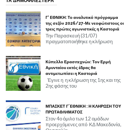
ΤΑ ΔΗΜΟΦΙΛΕΣΤΕΡΑ
Γ' ΕΘΝΙΚΗ: Το αναλυτικό πρόγραμμα
της σεζόν 2026/27-Με νεοφώτιστους οι
τρεις πρώτες αγωνιστικές η Καστοριά
Την Παρασκευή (31/07)
πραγματοποιήθηκε η κλήρωση
Κύπελλο Ερασιτεχνών: Τον Ερμή
Αμυνταίου εκτός έδρας θα
αντιμετωπίσει η Καστοριά
Έγινε η η κλήρωση της 1ης και της
2ης φάσης του
ΜΠΑΣΚΕΤ Γ΄ΕΘΝΙΚΗ : Η ΚΛΗΡΩΣΗ ΤΟΥ
ΠΡΩΤΑΘΛΗΜΑΤΟΣ
Στον 4ο όμιλο των 12 ομάδων
προερχόμενες από ΚΔ Μακεδονία,