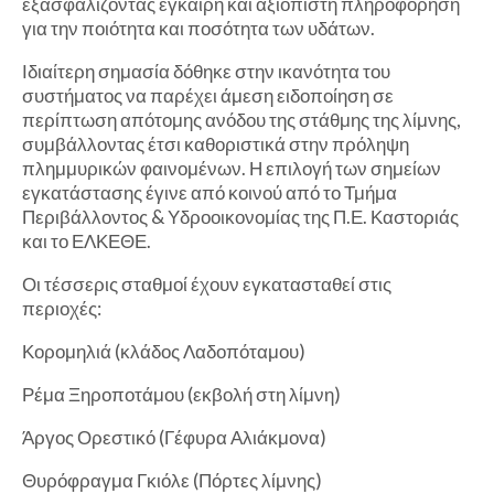
εξασφαλίζοντας έγκαιρη και αξιόπιστη πληροφόρηση
για την ποιότητα και ποσότητα των υδάτων.
Ιδιαίτερη σημασία δόθηκε στην ικανότητα του
συστήματος να παρέχει άμεση ειδοποίηση σε
περίπτωση απότομης ανόδου της στάθμης της λίμνης,
συμβάλλοντας έτσι καθοριστικά στην πρόληψη
πλημμυρικών φαινομένων. Η επιλογή των σημείων
εγκατάστασης έγινε από κοινού από το Τμήμα
Περιβάλλοντος & Υδροοικονομίας της Π.Ε. Καστοριάς
και το ΕΛΚΕΘΕ.
Οι τέσσερις σταθμοί έχουν εγκατασταθεί στις
περιοχές:
Κορομηλιά (κλάδος Λαδοπόταμου)
Ρέμα Ξηροποτάμου (εκβολή στη λίμνη)
Άργος Ορεστικό (Γέφυρα Αλιάκμονα)
Θυρόφραγμα Γκιόλε (Πόρτες λίμνης)