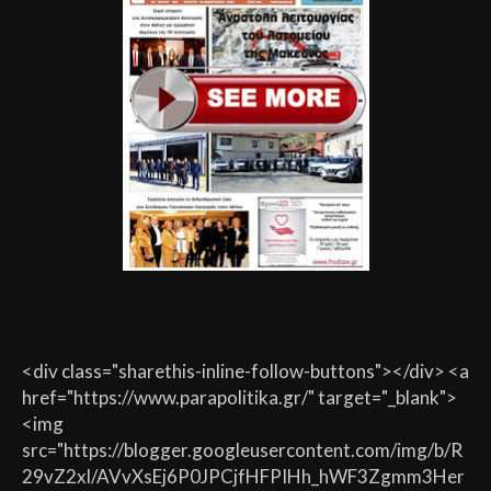
<div class="sharethis-inline-follow-buttons"></div> <a
href="https://www.parapolitika.gr/" target="_blank">
<img
src="https://blogger.googleusercontent.com/img/b/R
29vZ2xl/AVvXsEj6P0JPCjfHFPIHh_hWF3Zgmm3Her