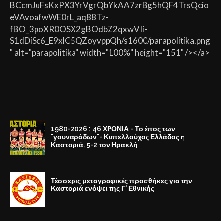
BCcmJuFsKxPX3YrVgrQbYkAA7zrBg5hQF4TrsQcio
eVAvoafwWE0rL_aq88Tz-
fBO_3poXR0OSX2gBOdbZ2qxwVIi-
S1dDiSc6_E9xlC5QZoyvppQh/s1600/parapolitika.png
" alt="parapolitika" width="100%" height="151" /></a>
1980-2026 : 46 ΧΡΟΝΙΑ - Το έπος των
"γουναράδων"- Κυπελλούχος Ελλάδος η
Καστοριά, 5-2 τον Ηρακλή
Τέσσερις μεταγραφικές προσθήκες για την
Καστοριά ενόψει της Γ' Εθνικής