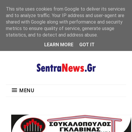
"
This site uses cookies from Google to deliver its services
MENU
and to analyze traffic. Your IP address and user-agent are
shared with Google along with performance and security
metrics to ensure quality of service, generate usage
statistics, and to detect and address abuse.
LEARN MORE
GOT IT
MENU