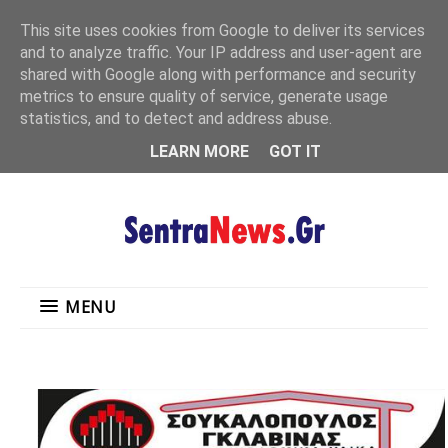
"
This site uses cookies from Google to deliver its services
MENU
and to analyze traffic. Your IP address and user-agent are
shared with Google along with performance and security
metrics to ensure quality of service, generate usage
statistics, and to detect and address abuse.
LEARN MORE
GOT IT
MENU