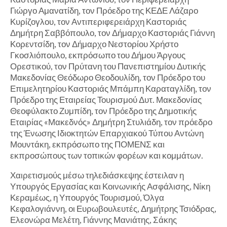
Γιώργο Αμανατίδη, τον Πρόεδρο της ΚΕΔΕ Λάζαρο
Κυρίζογλου, τον Αντιπεριφερειάρχη Καστοριάς
Δημήτρη Σαββόπουλο, τον Δήμαρχο Καστοριάς Γιάννη
Κορεντσίδη, τον Δήμαρχο Νεστορίου Χρήστο
Γκοσλιόπουλο, εκπρόσωπο του Δήμου Άργους
Ορεστικού, τον Πρύτανη του Πανεπιστημίου Δυτικής
Μακεδονίας Θεόδωρο Θεοδουλίδη, τον Πρόεδρο του
Επιμελητηρίου Καστοριάς Μπάμπη Καραταγλίδη, τον
Πρόεδρο της Εταιρείας Τουρισμού Δυτ. Μακεδονίας
Θεοφύλακτο Ζυμπίδη, τον Πρόεδρο της Δημοτικής
Εταιρίας «Μακεδνός» Δημήτρη Στυλιάδη, τον πρόεδρο
της Ένωσης Ιδιοκτητών Επαρχιακού Τύπου Αντώνη
Μουντάκη, εκπρόσωπο της ΠΟΜΕΝΣ και
εκπροσώπους των τοπικών φορέων και κομμάτων.
Χαιρετισμούς μέσω τηλεδιάσκεψης έστειλαν η
Υπουργός Εργασίας και Κοινωνικής Ασφάλισης, Νίκη
Κεραμέως, η Υπουργός Τουρισμού, Όλγα
Κεφαλογιάννη, οι Ευρωβουλευτές, Δημήτρης Τσιόδρας,
Ελεονώρα Μελέτη, Γιάννης Μανιάτης, Σάκης