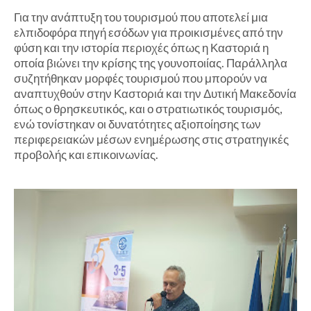
Για την ανάπτυξη του τουρισμού που αποτελεί μια
ελπιδοφόρα πηγή εσόδων για προικισμένες από την
φύση και την ιστορία περιοχές όπως η Καστοριά η
οποία βιώνει την κρίσης της γουνοποιίας. Παράλληλα
συζητήθηκαν μορφές τουρισμού που μπορούν να
αναπτυχθούν στην Καστοριά και την Δυτική Μακεδονία
όπως ο θρησκευτικός, και ο στρατιωτικός τουρισμός,
ενώ τονίστηκαν οι δυνατότητες αξιοποίησης των
περιφερειακών μέσων ενημέρωσης στις στρατηγικές
προβολής και επικοινωνίας.