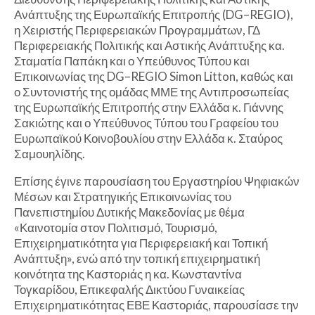
Ανάπτυξης της Ευρωπαϊκής Επιτροπής (DG–REGIO),
η Χειριστής Περιφερειακών Προγραμμάτων, ΓΔ
Περιφερειακής Πολιτικής και Αστικής Ανάπτυξης κα.
Σταματία Παπάκη και ο Υπεύθυνος Τύπου και
Επικοινωνίας της DG–REGIO Simon Litton, καθώς και
ο Συντονιστής της ομάδας ΜΜΕ της Αντιπροσωπείας
της Ευρωπαϊκής Επιτροπής στην Ελλάδα κ. Γιάννης
Σακιώτης και ο Υπεύθυνος Τύπου του Γραφείου του
Ευρωπαϊκού Κοινοβουλίου στην Ελλάδα κ. Σταύρος
Σαμουηλίδης.
Επίσης έγινε παρουσίαση του Εργαστηρίου Ψηφιακών
Μέσων και Στρατηγικής Επικοινωνίας του
Πανεπιστημίου Δυτικής Μακεδονίας με θέμα
«Καινοτομία στον Πολιτισμό, Τουρισμό,
Επιχειρηματικότητα για Περιφερειακή και Τοπική
Ανάπτυξη», ενώ από την τοπική επιχειρηματική
κοινότητα της Καστοριάς η κα. Κωνσταντίνα
Τογκαρίδου, Επικεφαλής Δικτύου Γυναικείας
Επιχειρηματικότητας ΕΒΕ Καστοριάς, παρουσίασε την