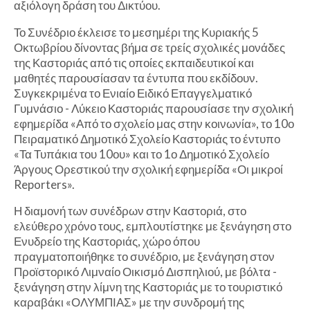
αξιόλογη δράση του Δικτύου.
Το Συνέδριο έκλεισε το μεσημέρι της Κυριακής 5
Οκτωβρίου δίνοντας βήμα σε τρείς σχολικές μονάδες
της Καστοριάς από τις οποίες εκπαιδευτικοί και
μαθητές παρουσίασαν τα έντυπα που εκδίδουν.
Συγκεκριμένα το Ενιαίο Ειδικό Επαγγελματικό
Γυμνάσιο - Λύκειο Καστοριάς παρουσίασε την σχολική
εφημερίδα «Από το σχολείο μας στην κοινωνία», το 10ο
Πειραματικό Δημοτικό Σχολείο Καστοριάς το έντυπο
«Τα Τυπάκια του 10ου» και το 1ο Δημοτικό Σχολείο
Άργους Ορεστικού την σχολική εφημερίδα «Οι μικροί
Reporters».
Η διαμονή των συνέδρων στην Καστοριά, στο
ελεύθερο χρόνο τους, εμπλουτίστηκε με ξενάγηση στο
Ενυδρείο της Καστοριάς, χώρο όπου
πραγματοποιήθηκε το συνέδριο, με ξενάγηση στον
Προϊστορικό Λιμναίο Οικισμό Δισπηλιού, με βόλτα -
ξενάγηση στην λίμνη της Καστοριάς με το τουριστικό
καραβάκι «ΟΛΥΜΠΙΑΣ» με την συνδρομή της