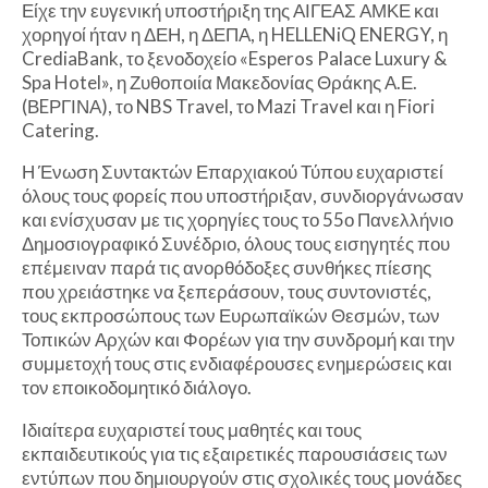
Είχε την ευγενική υποστήριξη της ΑΙΓΕΑΣ ΑΜΚΕ και
χορηγοί ήταν η ΔΕΗ, η ΔΕΠΑ, η HELLENiQ ENERGY, η
CrediaBank, το ξενοδοχείο «Esperos Palace Luxury &
Spa Hotel», η Ζυθοποιία Μακεδονίας Θράκης Α.Ε.
(ΒEΡΓΙΝΑ), το NBS Travel, το Mazi Travel και η Fiori
Catering.
Η Ένωση Συντακτών Επαρχιακού Τύπου ευχαριστεί
όλους τους φορείς που υποστήριξαν, συνδιοργάνωσαν
και ενίσχυσαν με τις χορηγίες τους το 55ο Πανελλήνιο
Δημοσιογραφικό Συνέδριο, όλους τους εισηγητές που
επέμειναν παρά τις ανορθόδοξες συνθήκες πίεσης
που χρειάστηκε να ξεπεράσουν, τους συντονιστές,
τους εκπροσώπους των Ευρωπαϊκών Θεσμών, των
Τοπικών Αρχών και Φορέων για την συνδρομή και την
συμμετοχή τους στις ενδιαφέρουσες ενημερώσεις και
τον εποικοδομητικό διάλογο.
Ιδιαίτερα ευχαριστεί τους μαθητές και τους
εκπαιδευτικούς για τις εξαιρετικές παρουσιάσεις των
εντύπων που δημιουργούν στις σχολικές τους μονάδες