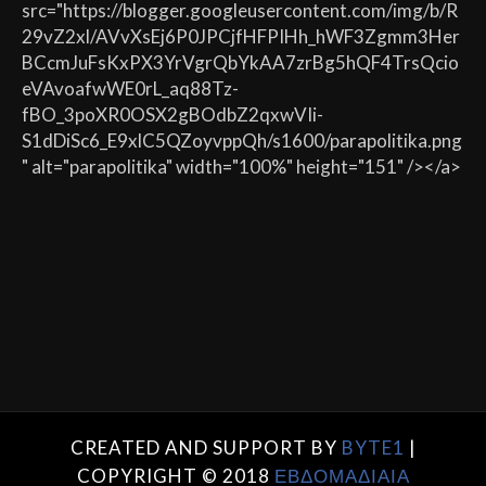
src="https://blogger.googleusercontent.com/img/b/R
29vZ2xl/AVvXsEj6P0JPCjfHFPIHh_hWF3Zgmm3Her
BCcmJuFsKxPX3YrVgrQbYkAA7zrBg5hQF4TrsQcio
eVAvoafwWE0rL_aq88Tz-
fBO_3poXR0OSX2gBOdbZ2qxwVIi-
S1dDiSc6_E9xlC5QZoyvppQh/s1600/parapolitika.png
" alt="parapolitika" width="100%" height="151" /></a>
CREATED AND SUPPORT BY
BYTE1
|
COPYRIGHT © 2018
ΕΒΔΟΜΑΔΙΑΙΑ