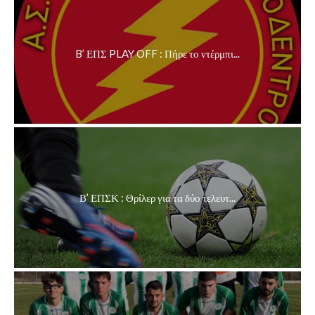
B’ ΕΠΣ PLAY OFF : Πήρε το ντέρμπι...
Β’ ΕΠΣΚ : Θρίλερ για τα δύο τελευτ...