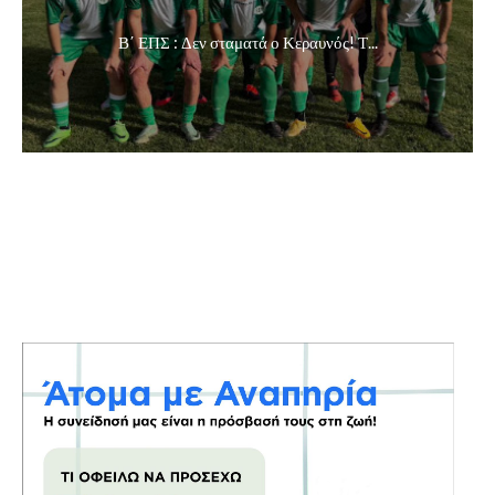
Β΄ ΕΠΣ : Δεν σταματά ο Κεραυνός! Τ...