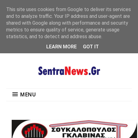
"
This site uses cookies from Google to deliver its services
MENU
and to analyze traffic. Your IP address and user-agent are
shared with Google along with performance and security
metrics to ensure quality of service, generate usage
statistics, and to detect and address abuse.
LEARN MORE
GOT IT
MENU