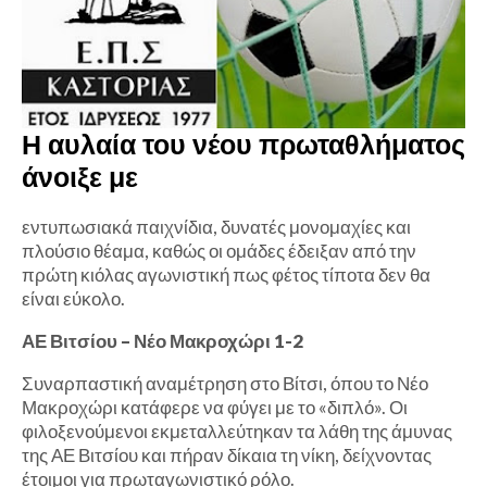
Η αυλαία του νέου πρωταθλήματος
άνοιξε με
εντυπωσιακά παιχνίδια, δυνατές μονομαχίες και
πλούσιο θέαμα, καθώς οι ομάδες έδειξαν από την
πρώτη κιόλας αγωνιστική πως φέτος τίποτα δεν θα
είναι εύκολο.
ΑΕ Βιτσίου – Νέο Μακροχώρι 1-2
Συναρπαστική αναμέτρηση στο Βίτσι, όπου το Νέο
Μακροχώρι κατάφερε να φύγει με το «διπλό». Οι
φιλοξενούμενοι εκμεταλλεύτηκαν τα λάθη της άμυνας
της ΑΕ Βιτσίου και πήραν δίκαια τη νίκη, δείχνοντας
έτοιμοι για πρωταγωνιστικό ρόλο.