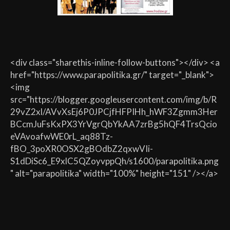
<div class="sharethis-inline-follow-buttons"></div> <a
href="https://www.parapolitika.gr/" target="_blank">
<img
src="https://blogger.googleusercontent.com/img/b/R
29vZ2xl/AVvXsEj6P0JPCjfHFPIHh_hWF3Zgmm3Her
BCcmJuFsKxPX3YrVgrQbYkAA7zrBg5hQF4TrsQcio
eVAvoafwWE0rL_aq88Tz-
fBO_3poXR0OSX2gBOdbZ2qxwVIi-
S1dDiSc6_E9xlC5QZoyvppQh/s1600/parapolitika.png
" alt="parapolitika" width="100%" height="151" /></a>