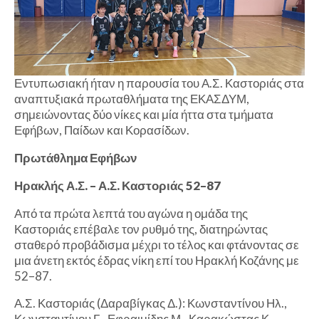
Εντυπωσιακή ήταν η παρουσία του Α.Σ. Καστοριάς στα
αναπτυξιακά πρωταθλήματα της ΕΚΑΣΔΥΜ,
σημειώνοντας δύο νίκες και μία ήττα στα τμήματα
Εφήβων, Παίδων και Κορασίδων.
Πρωτάθλημα Εφήβων
Ηρακλής Α.Σ. – Α.Σ. Καστοριάς 52–87
Από τα πρώτα λεπτά του αγώνα η ομάδα της
Καστοριάς επέβαλε τον ρυθμό της, διατηρώντας
σταθερό προβάδισμα μέχρι το τέλος και φτάνοντας σε
μια άνετη εκτός έδρας νίκη επί του Ηρακλή Κοζάνης με
52–87.
Α.Σ. Καστοριάς (Δαραβίγκας Δ.): Κωνσταντίνου Ηλ.,
Κωνσταντίνου Γ., Εφραιμίδης Μ., Καρακώστας Κ.,