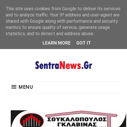
"
This site uses cookies from Google to deliver its services
MENU
and to analyze traffic. Your IP address and user-agent are
shared with Google along with performance and security
metrics to ensure quality of service, generate usage
statistics, and to detect and address abuse.
LEARN MORE
GOT IT
MENU