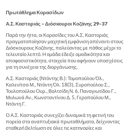
Πρωτάθλημα Κορασίδων
Α.Σ. Καστοριάς – Διόσκουροι Κοζάνης 29–37
Παρά την ήττα, οι Κορασίδες του Α.Σ. Καστοριάς
πραγματοποίησαν μαχητική εμφάνιση απέναντι στους
Διόσκουρους Κοζάνης, παλεύοντας με πάθος μέχρι το
τελευταίο λεπτό. Η ομάδα έδειξε ομαδικότητα και
αποφασιστικότητα, στοιχεία που αφήνουν υποσχέσεις
για τη συνέχεια της διοργάνωσης.
Α.Σ. Καστοριάς (Ντόντης Β.): Τομοπούλου Όλ.,
Καλενίτσα Μ., Ντόντη Όλ. 18(3), Συροπούλου Σ.,
Τουλοπούλου Ουρ., Βολτσίδη Ν. 6, Παναγιωτίδου Γ.,
Μυλωνά Αν., Κωνσταντίνου Δ. 5, Γεροπούλου Μ.,
Ντόντη Γ.
Ο Α.Σ. Καστοριάς συνεχίζει δυναμικά τη φετινή του
πορεία στα αναπτυξιακά πρωταθλήματα, δείχνοντας
σταθερή βελτίωση σε όλες τις κατηγορίες και