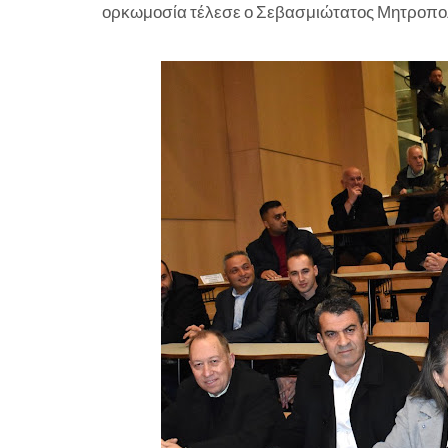
ορκωμοσία τέλεσε ο Σεβασμιώτατος Μητροπολί