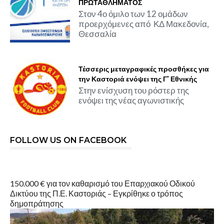
ΠΡΩΤΑΘΛΗΜΑΤΟΣ
Στον 4ο όμιλο των 12 ομάδων
προερχόμενες από ΚΔ Μακεδονία,
Θεσσαλία
Τέσσερις μεταγραφικές προσθήκες για
την Καστοριά ενόψει της Γ' Εθνικής
Στην ενίσχυση του ρόστερ της
ενόψει της νέας αγωνιστικής
FOLLOW US ON FACEBOOK
150.000 € για τον καθαρισμό του Επαρχιακού Οδικού
Δικτύου της Π.Ε. Καστοριάς – Εγκρίθηκε ο τρόπος
δημοπράτησης