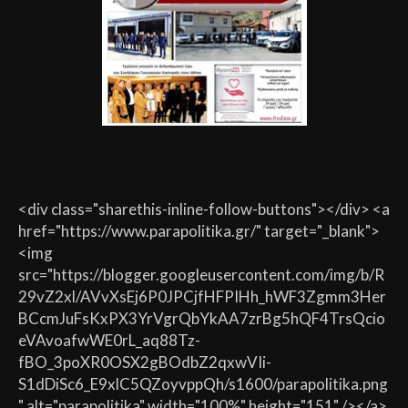
<div class="sharethis-inline-follow-buttons"></div> <a
href="https://www.parapolitika.gr/" target="_blank">
<img
src="https://blogger.googleusercontent.com/img/b/R
29vZ2xl/AVvXsEj6P0JPCjfHFPIHh_hWF3Zgmm3Her
BCcmJuFsKxPX3YrVgrQbYkAA7zrBg5hQF4TrsQcio
eVAvoafwWE0rL_aq88Tz-
fBO_3poXR0OSX2gBOdbZ2qxwVIi-
S1dDiSc6_E9xlC5QZoyvppQh/s1600/parapolitika.png
" alt="parapolitika" width="100%" height="151" /></a>