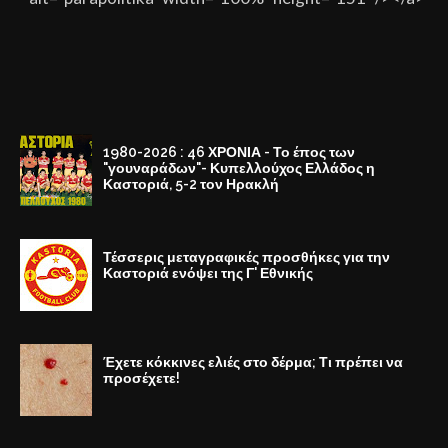
1980-2026 : 46 ΧΡΟΝΙΑ - Το έπος των
"γουναράδων"- Κυπελλούχος Ελλάδος η
Καστοριά, 5-2 τον Ηρακλή
Τέσσερις μεταγραφικές προσθήκες για την
Καστοριά ενόψει της Γ' Εθνικής
Έχετε κόκκινες ελιές στο δέρμα; Τι πρέπει να
προσέχετε!