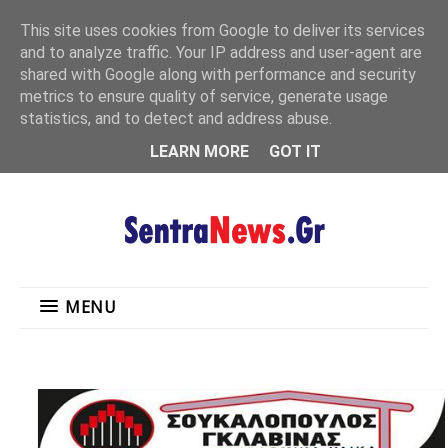
"
This site uses cookies from Google to deliver its services
MENU
and to analyze traffic. Your IP address and user-agent are
shared with Google along with performance and security
metrics to ensure quality of service, generate usage
statistics, and to detect and address abuse.
LEARN MORE
GOT IT
MENU