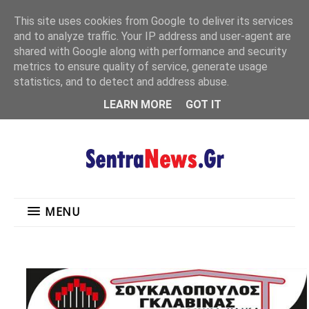
"
This site uses cookies from Google to deliver its services
MENU
and to analyze traffic. Your IP address and user-agent are
shared with Google along with performance and security
metrics to ensure quality of service, generate usage
statistics, and to detect and address abuse.
LEARN MORE
GOT IT
MENU