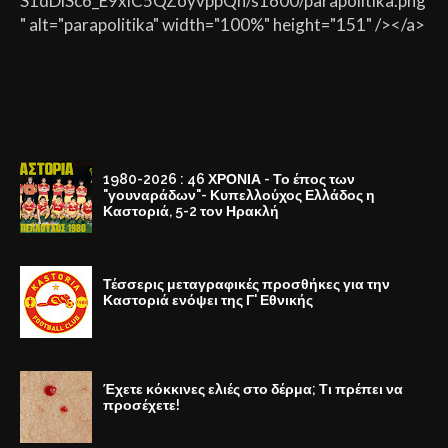
S1dDiSc6_E9xlC5QZoyvppQh/s1600/parapolitika.png
" alt="parapolitika" width="100%" height="151" /></a>
1980-2026 : 46 ΧΡΟΝΙΑ - Το έπος των
"γουναράδων"- Κυπελλούχος Ελλάδος η
Καστοριά, 5-2 τον Ηρακλή
Τέσσερις μεταγραφικές προσθήκες για την
Καστοριά ενόψει της Γ' Εθνικής
Έχετε κόκκινες ελιές στο δέρμα; Τι πρέπει να
προσέχετε!