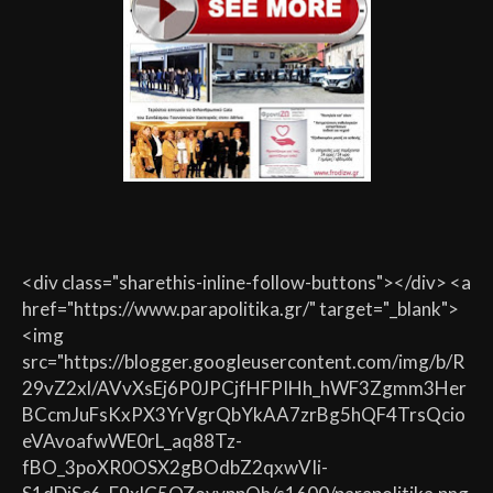
<div class="sharethis-inline-follow-buttons"></div> <a
href="https://www.parapolitika.gr/" target="_blank">
<img
src="https://blogger.googleusercontent.com/img/b/R
29vZ2xl/AVvXsEj6P0JPCjfHFPIHh_hWF3Zgmm3Her
BCcmJuFsKxPX3YrVgrQbYkAA7zrBg5hQF4TrsQcio
eVAvoafwWE0rL_aq88Tz-
fBO_3poXR0OSX2gBOdbZ2qxwVIi-