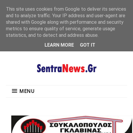
"
This site uses cookies from Google to deliver its services
MENU
and to analyze traffic. Your IP address and user-agent are
shared with Google along with performance and security
metrics to ensure quality of service, generate usage
statistics, and to detect and address abuse.
LEARN MORE
GOT IT
MENU