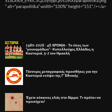
S1dDiSc6_E9xlC5QZoyvppQh/s1600/parapolitika.png
" alt="parapolitika" width="100%" height="151" /></a>
1980-2026 : 46 ΧΡΟΝΙΑ - Το έπος των
"γουναράδων"- Κυπελλούχος Ελλάδος η
Καστοριά, 5-2 τον Ηρακλή
Τέσσερις μεταγραφικές προσθήκες για την
Καστοριά ενόψει της Γ' Εθνικής
Έχετε κόκκινες ελιές στο δέρμα; Τι πρέπει να
προσέχετε!