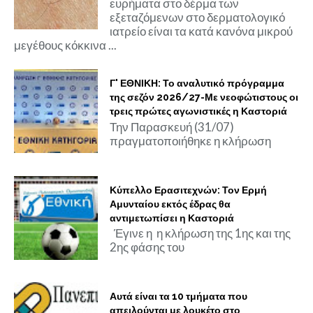
ευρήματα στο δέρμα των
εξεταζόμενων στο δερματολογικό
ιατρείο είναι τα κατά κανόνα μικρού
μεγέθους κόκκινα ...
Γ' ΕΘΝΙΚΗ: Το αναλυτικό πρόγραμμα
της σεζόν 2026/27-Με νεοφώτιστους οι
τρεις πρώτες αγωνιστικές η Καστοριά
Την Παρασκευή (31/07)
πραγματοποιήθηκε η κλήρωση
Κύπελλο Ερασιτεχνών: Τον Ερμή
Αμυνταίου εκτός έδρας θα
αντιμετωπίσει η Καστοριά
Έγινε η η κλήρωση της 1ης και της
2ης φάσης του
Αυτά είναι τα 10 τμήματα που
απειλούνται με λουκέτο στο