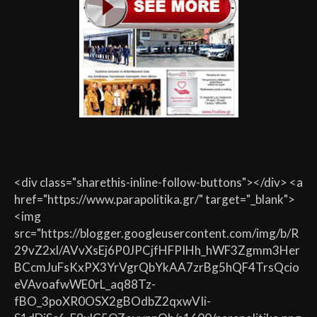
<div class="sharethis-inline-follow-buttons"></div> <a
href="https://www.parapolitika.gr/" target="_blank">
<img
src="https://blogger.googleusercontent.com/img/b/R
29vZ2xl/AVvXsEj6P0JPCjfHFPIHh_hWF3Zgmm3Her
BCcmJuFsKxPX3YrVgrQbYkAA7zrBg5hQF4TrsQcio
eVAvoafwWE0rL_aq88Tz-
fBO_3poXR0OSX2gBOdbZ2qxwVIi-