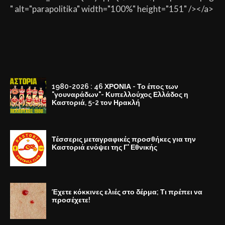
" alt="parapolitika" width="100%" height="151" /></a>
1980-2026 : 46 ΧΡΟΝΙΑ - Το έπος των
"γουναράδων"- Κυπελλούχος Ελλάδος η
Καστοριά, 5-2 τον Ηρακλή
Τέσσερις μεταγραφικές προσθήκες για την
Καστοριά ενόψει της Γ' Εθνικής
Έχετε κόκκινες ελιές στο δέρμα; Τι πρέπει να
προσέχετε!