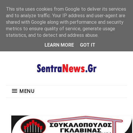
"
This site uses cookies from Google to deliver its services
MENU
and to analyze traffic. Your IP address and user-agent are
shared with Google along with performance and security
metrics to ensure quality of service, generate usage
statistics, and to detect and address abuse.
LEARN MORE
GOT IT
MENU