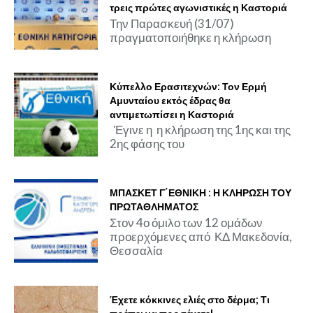
τρεις πρώτες αγωνιστικές η Καστοριά
Την Παρασκευή (31/07)
πραγματοποιήθηκε η κλήρωση
Κύπελλο Ερασιτεχνών: Τον Ερμή
Αμυνταίου εκτός έδρας θα
αντιμετωπίσει η Καστοριά
Έγινε η η κλήρωση της 1ης και της
2ης φάσης του
ΜΠΑΣΚΕΤ Γ΄ΕΘΝΙΚΗ : Η ΚΛΗΡΩΣΗ ΤΟΥ
ΠΡΩΤΑΘΛΗΜΑΤΟΣ
Στον 4ο όμιλο των 12 ομάδων
προερχόμενες από ΚΔ Μακεδονία,
Θεσσαλία
Έχετε κόκκινες ελιές στο δέρμα; Τι