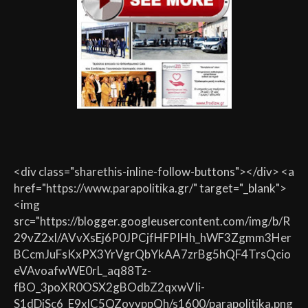
<div class="sharethis-inline-follow-buttons"></div> <a
href="https://www.parapolitika.gr/" target="_blank">
<img
src="https://blogger.googleusercontent.com/img/b/R
29vZ2xl/AVvXsEj6P0JPCjfHFPIHh_hWF3Zgmm3Her
BCcmJuFsKxPX3YrVgrQbYkAA7zrBg5hQF4TrsQcio
eVAvoafwWE0rL_aq88Tz-
fBO_3poXR0OSX2gBOdbZ2qxwVIi-
S1dDiSc6_E9xlC5QZoyvppQh/s1600/parapolitika.png