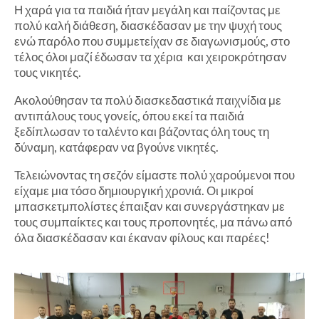
Η χαρά για τα παιδιά ήταν μεγάλη και παίζοντας με
πολύ καλή διάθεση, διασκέδασαν με την ψυχή τους
ενώ παρόλο που συμμετείχαν σε διαγωνισμούς, στο
τέλος όλοι μαζί έδωσαν τα χέρια και χειροκρότησαν
τους νικητές.
Ακολούθησαν τα πολύ διασκεδαστικά παιχνίδια με
αντιπάλους τους γονείς, όπου εκεί τα παιδιά
ξεδίπλωσαν το ταλέντο και βάζοντας όλη τους τη
δύναμη, κατάφεραν να βγούνε νικητές.
Τελειώνοντας τη σεζόν είμαστε πολύ χαρούμενοι που
είχαμε μια τόσο δημιουργική χρονιά. Οι μικροί
μπασκετμπολίστες έπαιξαν και συνεργάστηκαν με
τους συμπαίκτες και τους προπονητές, μα πάνω από
όλα διασκέδασαν και έκαναν φίλους και παρέες!