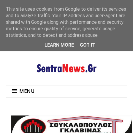
"
This site uses cookies from Google to deliver its services
MENU
and to analyze traffic. Your IP address and user-agent are
shared with Google along with performance and security
metrics to ensure quality of service, generate usage
statistics, and to detect and address abuse.
LEARN MORE
GOT IT
MENU