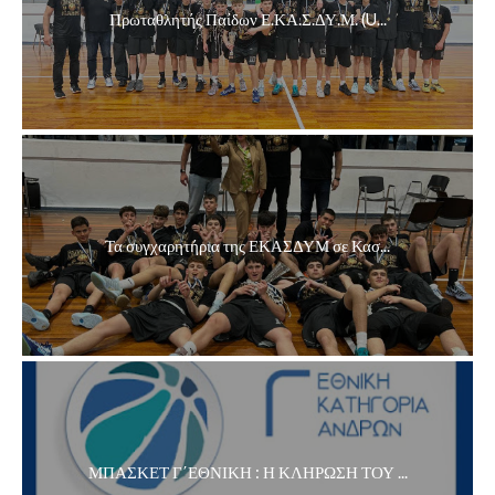
Πρωταθλητής Παίδων Ε.ΚΑ.Σ.ΔΥ.Μ. (U...
Τα συγχαρητήρια της ΕΚΑΣΔΥΜ σε Κασ...
ΜΠΑΣΚΕΤ Γ΄ΕΘΝΙΚΗ : Η ΚΛΗΡΩΣΗ ΤΟΥ ...