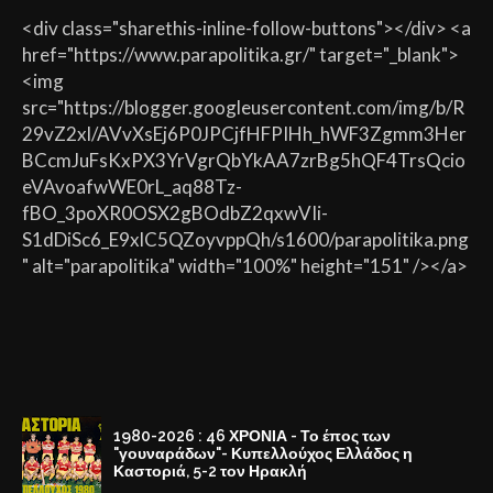
<div class="sharethis-inline-follow-buttons"></div> <a
href="https://www.parapolitika.gr/" target="_blank">
<img
src="https://blogger.googleusercontent.com/img/b/R
29vZ2xl/AVvXsEj6P0JPCjfHFPIHh_hWF3Zgmm3Her
BCcmJuFsKxPX3YrVgrQbYkAA7zrBg5hQF4TrsQcio
eVAvoafwWE0rL_aq88Tz-
fBO_3poXR0OSX2gBOdbZ2qxwVIi-
S1dDiSc6_E9xlC5QZoyvppQh/s1600/parapolitika.png
" alt="parapolitika" width="100%" height="151" /></a>
1980-2026 : 46 ΧΡΟΝΙΑ - Το έπος των
"γουναράδων"- Κυπελλούχος Ελλάδος η
Καστοριά, 5-2 τον Ηρακλή