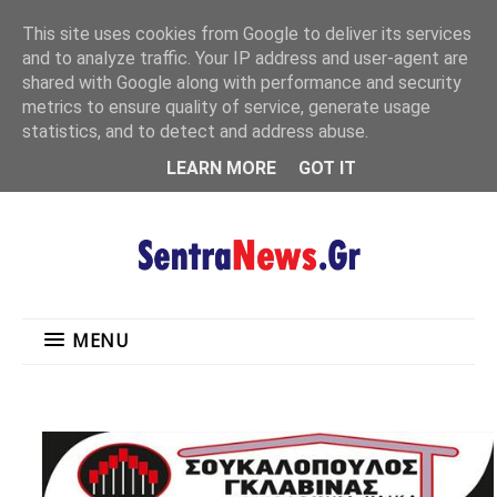
"
This site uses cookies from Google to deliver its services
MENU
and to analyze traffic. Your IP address and user-agent are
shared with Google along with performance and security
metrics to ensure quality of service, generate usage
statistics, and to detect and address abuse.
LEARN MORE
GOT IT
MENU