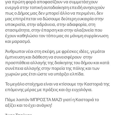
για πρώτη φορά αποφασίζουν να συμμετάσχουν
ενεργά στην τοπική αυτοδιοίκηση επειδή ανησυχούν
πως ο Δήμος μας δεν μπορεί άλλο να περιμένει, δεν
μας επιτρέπεται να δώσουμε δεύτερη ευκαιρία στην
υποκρισία, στην αδράνεια, στην αδιαφορία, στη
στασιμότητα, στην έπαρση και στην αλαζονεία που
έχουν καθηλώσει τον τόπο μας σε μόνιμη συρρίκνωση
και μαρασμό.
Άνθρωποι νέοι στη σκέψη, με φρέσκες ιδέες, γεμάτοι
έμπνευση και διάθεση να συνεισφέρουν στην
προσπάθεια αλλαγής της διοίκησης του δήμου και κατά
συνέπεια αλλαγής στην πορεία της πόλης και των
χωριών μας έτσι ώστε να υπάρξει ελπίδα.
Το μεγάλο στοίχημα είναι να κτίσουμε την Καστοριά της
επόμενης μέρας με πράξεις και όχι ευχολόγια.
Πάμε λοιπόν ΜΠΡΟΣΤΑ ΜΑΖΙ γιατί η Καστοριά το
αξίζει και το έχει ανάγκη!