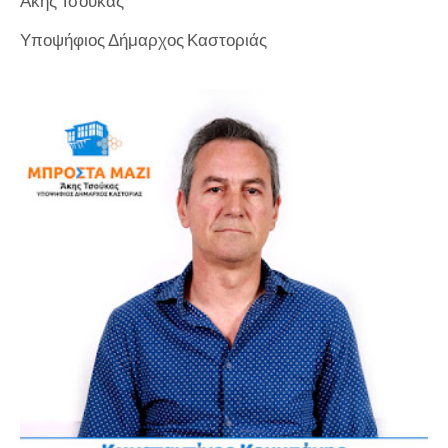
Άκης Τσούκας
Υποψήφιος Δήμαρχος Καστοριάς