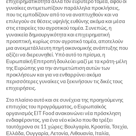
επιχειρηματικότητα αλλά τον ευρύτερο τομέα, αφού οι
γυναίκες αντιμετωπίζουν παράλληλα προκλήσεις,
που τις εμποδίζουν από το να αναπτυχθούν και να
επιλεγούν σε θέσεις υψηλής ευθύνης ακόμα και μέσα
στις εταιρείες του αγροτικού τομέα. Συνεπώς, η
γυναικεία δημιουργικότητα και επιχειρηματική
προοπτική, κυρίως στον αγροτικό τομέα, αποτελούν
μια ανεκμετάλλευτη πηγή οικονομικής ανάπτυξης που
αξίζει να διερευνηθεί. Υπό αυτό το πρίσμα, η
Ευρωπαϊκή Επιτροπή δουλεύει μαζί με τα κράτη-μέλη
της Ευρώπης για την αντιμετώπιση αυτών των
προκλήσεων και για να ενθαρρύνει ακόμα
περισσότερες γυναίκες να ξεκινήσουν τις δικές τους
επιχειρήσεις.
Στο πλαίσιο αυτό και σε συνέχεια της προηγούμενης
επιτυχίας του προγράμματος, ο Ευρωπαϊκός
οργανισμός EIT Food ανακοινώνει νέα πρόσκληση
ενδιαφέροντος, για ένα νέο κύκλο που θα τρέξει
ταυτόχρονα σε 11 χώρες: Βουλγαρία, Κροατία, Τσεχία,
Ελλάδα, Ουγγαρία, Λετονία, Λιθουανία, Ιταλία,