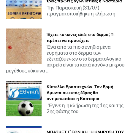
τρεις πρώτες αγωνιστικές η Καστοριά
Την Παρασκευή (31/07)
πραγματοποιήθηκε η κλήρωση
Έχετε κόκκινες ελιές στο δέρμα; Τι
πρέπει να προσέχετε!
Ένα από τα πιο συνηθισμένα
ευρήματα στο δέρμα των
εξεταζόμενων στο δερματολογικό
ιατρείο είναι τα κατά κανόνα μικρού
μεγέθους κόκκινα ...
Κύπελλο Ερασιτεχνών: Τον Ερμή
Αμυνταίου εκτός έδρας θα
αντιμετωπίσει η Καστοριά
Έγινε η η κλήρωση της 1ης και της
2ης φάσης του
ΜΠΑΣΚΕΤ Γ΄ΕΘΝΙΚΗ : Η ΚΛΗΡΩΣΗ ΤΟΥ