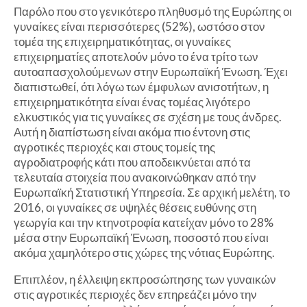
Παρόλο που στο γενικότερο πληθυσμό της Ευρώπης οι
γυναίκες είναι περισσότερες (52%), ωστόσο στον
τομέα της επιχειρηματικότητας, οι γυναίκες
επιχειρηματίες αποτελούν μόνο το ένα τρίτο των
αυτοαπασχολούμενων στην Ευρωπαϊκή Ένωση. Έχει
διαπιστωθεί, ότι λόγω των έμφυλων ανισοτήτων, η
επιχειρηματικότητα είναι ένας τομέας λιγότερο
ελκυστικός για τις γυναίκες σε σχέση με τους άνδρες.
Αυτή η διαπίστωση είναι ακόμα πιο έντονη στις
αγροτικές περιοχές και στους τομείς της
αγροδιατροφής κάτι που αποδεικνύεται από τα
τελευταία στοιχεία που ανακοινώθηκαν από την
Ευρωπαϊκή Στατιστική Υπηρεσία. Σε αρχική μελέτη, το
2016, οι γυναίκες σε υψηλές θέσεις ευθύνης στη
γεωργία και την κτηνοτροφία κατείχαν μόνο το 28%
μέσα στην Ευρωπαϊκή Ένωση, ποσοστό που είναι
ακόμα χαμηλότερο στις χώρες της νότιας Ευρώπης.
Επιπλέον, η έλλειψη εκπροσώπησης των γυναικών
στις αγροτικές περιοχές δεν επηρεάζει μόνο την