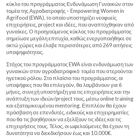
κύκλο του προγράμματος Ενδυνάμωση Γυναικών στον
τομέα της Αγροδιατροφής – Empowering Women in
Agrifood (EWA), το οποίο υποστηρίζει νεοφυείς
επιχειρήσεις, project και ιδέες, που αναπτύχθηκαν από
γυναίκες. Ο προηγούμενος κύκλος του προγράμματος
σημείωσε μεγάλη επιτυχία, καθώς ενεργοποιήθηκε σε
οκτώ χώρες και έλαβε περισσότερες από 269 αιτήσεις
υποψηφιότητας.
Στόχος του προγράμματος EWA είναι ενδυνάμωση των
γυναικών στον αγροδιατροφικό τομέα που στερούνται
ηγετικού ρόλου. Στο πλαίσιο του προγράμματος, οι
υποψήφιες που θα επιλεγούν, θα λαμβάνουν για 6
μήνες, συνεχή υποστήριξη για τις επιχειρήσεις και την
ανάπτυξη των ιδεών/project τους, μέσω online training
και εξατομικευμένου mentoring. Επιπλέον θα έχουν
πρόσβαση σε επενδυτές, ειδικούς και επιχειρηματίες
που θα τις βοηθήσουν να εξελίξουν τις ιδέες και τις
επιχειρήσεις τους. Τέλος, οι ωφελούμενες θα έχουν τη
δυνατότητα να διεκδικήσουν έως και 10.000€.