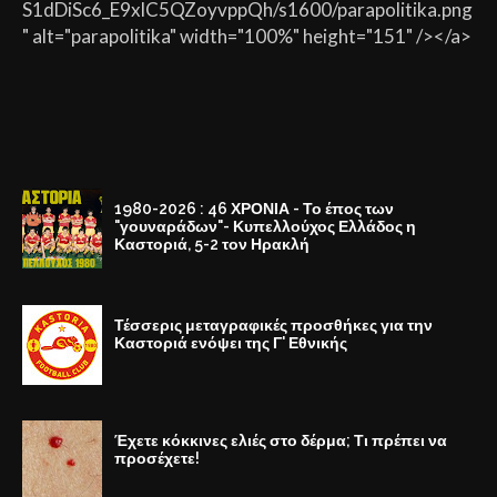
S1dDiSc6_E9xlC5QZoyvppQh/s1600/parapolitika.png
" alt="parapolitika" width="100%" height="151" /></a>
1980-2026 : 46 ΧΡΟΝΙΑ - Το έπος των
"γουναράδων"- Κυπελλούχος Ελλάδος η
Καστοριά, 5-2 τον Ηρακλή
Τέσσερις μεταγραφικές προσθήκες για την
Καστοριά ενόψει της Γ' Εθνικής
Έχετε κόκκινες ελιές στο δέρμα; Τι πρέπει να
προσέχετε!