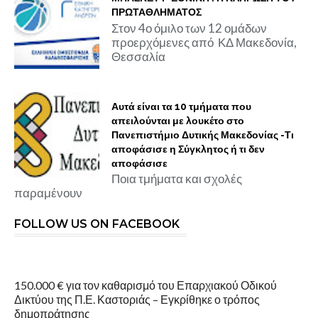
ΠΡΩΤΑΘΛΗΜΑΤΟΣ
Στον 4ο όμιλο των 12 ομάδων
προερχόμενες από ΚΔ Μακεδονία,
Θεσσαλία
Αυτά είναι τα 10 τμήματα που
απειλούνται με λουκέτο στο
Πανεπιστήμιο Δυτικής Μακεδονίας -Τι
αποφάσισε η Σύγκλητος ή τι δεν
αποφάσισε
Ποια τμήματα και σχολές
παραμένουν
FOLLOW US ON FACEBOOK
150.000 € για τον καθαρισμό του Επαρχιακού Οδικού
Δικτύου της Π.Ε. Καστοριάς – Εγκρίθηκε ο τρόπος
δημοπράτησης