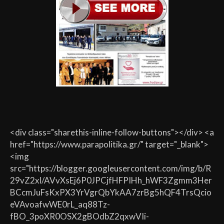
<div class="sharethis-inline-follow-buttons"></div> <a
href="https://www.parapolitika.gr/" target="_blank">
<img
src="https://blogger.googleusercontent.com/img/b/R
29vZ2xl/AVvXsEj6P0JPCjfHFPIHh_hWF3Zgmm3Her
BCcmJuFsKxPX3YrVgrQbYkAA7zrBg5hQF4TrsQcio
eVAvoafwWE0rL_aq88Tz-
fBO_3poXR0OSX2gBOdbZ2qxwVIi-