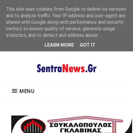
"
This site uses cookies from Google to deliver its services
MENU
and to analyze traffic. Your IP address and user-agent are
shared with Google along with performance and security
metrics to ensure quality of service, generate usage
statistics, and to detect and address abuse.
LEARN MORE
GOT IT
MENU