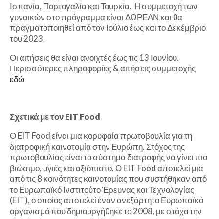
Ισπανία, Πορτογαλία και Τουρκία. Η συμμετοχή των
γυναικών στο πρόγραμμα είναι ΔΩΡΕΑΝ και θα
πραγματοποιηθεί από τον Ιούλιο έως και το Δεκέμβριο
του 2023.
Οι αιτήσεις θα είναι ανοιχτές έως τις 13 Ιουνίου.
Περισσότερες πληροφορίες & αιτήσεις συμμετοχής
εδώ
Σχετικά με τον EIT Food
Ο EIT Food είναι μια κορυφαία πρωτοβουλία για τη
διατροφική καινοτομία στην Ευρώπη. Στόχος της
πρωτοβουλίας είναι το σύστημα διατροφής να γίνει πιο
βιώσιμο, υγιές και αξιόπιστο. Ο EIT Food αποτελεί μια
από τις 8 κοινότητες καινοτομίας που συστήθηκαν από
το Ευρωπαϊκό Ινστιτούτο Έρευνας και Τεχνολογίας
(EIT), ο οποίος αποτελεί έναν ανεξάρτητο Ευρωπαϊκό
οργανισμό που δημιουργήθηκε το 2008, με στόχο την