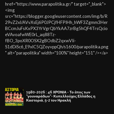
href="https://www.parapolitika.gr/" target="_blank">
<img
src="https://blogger.googleusercontent.com/img/b/R
29vZ2xl/AVvXsEj6P0JPCjfHFPIHh_hWF3Zgmm3Her
BCcmJuFsKxPX3YrVgrQbYkAA7zrBg5hQF4TrsQcio
eVAvoafwWE0rL_aq88Tz-
fBO_3poXR0OSX2gBOdbZ2qxwVIi-
S1dDiSc6_E9xlC5QZoyvppQh/s1600/parapolitika.png
" alt="parapolitika" width="100%" height="151" /></a>
1980-2026 : 46 ΧΡΟΝΙΑ - Το έπος των
"γουναράδων"- Κυπελλούχος Ελλάδος η
Καστοριά, 5-2 τον Ηρακλή