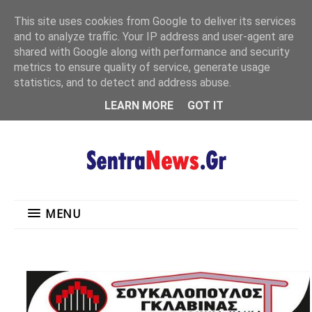
"
This site uses cookies from Google to deliver its services
MENU
and to analyze traffic. Your IP address and user-agent are
shared with Google along with performance and security
metrics to ensure quality of service, generate usage
statistics, and to detect and address abuse.
LEARN MORE
GOT IT
MENU