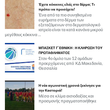
Έχετε κόκκινες ελιές στο δέρμα; Τι
πρέπει να προσέχετε!
Ένα από τα πιο συνηθισμένα
ευρήματα στο δέρμα των
εξεταζόμενων στο δερματολογικό
ιατρείο είναι τα κατά κανόνα μικρού
μεγέθους κόκκινα ...
ΜΠΑΣΚΕΤ Γ΄ΕΘΝΙΚΗ : Η ΚΛΗΡΩΣΗ ΤΟΥ
ΠΡΩΤΑΘΛΗΜΑΤΟΣ
Στον 4ο όμιλο των 12 ομάδων
προερχόμενες από ΚΔ Μακεδονία,
Θεσσαλία
Η νέα αγωνιστική χρονιά ξεκίνησε για
την Καστοριά!
Μέσα σε κλίμα αισιοδοξίας και
προσμονής πραγματοποιήθηκε