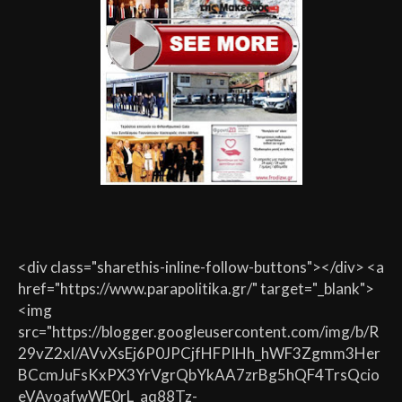
<div class="sharethis-inline-follow-buttons"></div> <a
href="https://www.parapolitika.gr/" target="_blank">
<img
src="https://blogger.googleusercontent.com/img/b/R
29vZ2xl/AVvXsEj6P0JPCjfHFPIHh_hWF3Zgmm3Her
BCcmJuFsKxPX3YrVgrQbYkAA7zrBg5hQF4TrsQcio
eVAvoafwWE0rL_aq88Tz-