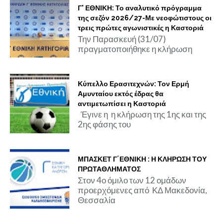
Γ' ΕΘΝΙΚΗ: Το αναλυτικό πρόγραμμα
της σεζόν 2026/27-Με νεοφώτιστους οι
τρεις πρώτες αγωνιστικές η Καστοριά
Την Παρασκευή (31/07)
πραγματοποιήθηκε η κλήρωση
Κύπελλο Ερασιτεχνών: Τον Ερμή
Αμυνταίου εκτός έδρας θα
αντιμετωπίσει η Καστοριά
Έγινε η η κλήρωση της 1ης και της
2ης φάσης του
ΜΠΑΣΚΕΤ Γ΄ΕΘΝΙΚΗ : Η ΚΛΗΡΩΣΗ ΤΟΥ
ΠΡΩΤΑΘΛΗΜΑΤΟΣ
Στον 4ο όμιλο των 12 ομάδων
προερχόμενες από ΚΔ Μακεδονία,
Θεσσαλία