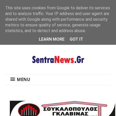
"
This site uses cookies from Google to deliver its services
MENU
and to analyze traffic. Your IP address and user-agent are
shared with Google along with performance and security
metrics to ensure quality of service, generate usage
statistics, and to detect and address abuse.
LEARN MORE
GOT IT
MENU