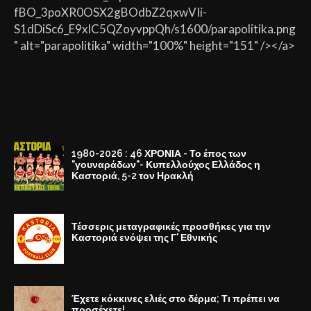
fBO_3poXR0OSX2gBOdbZ2qxwVIi-
S1dDiSc6_E9xlC5QZoyvppQh/s1600/parapolitika.png
" alt="parapolitika" width="100%" height="151" /></a>
1980-2026 : 46 ΧΡΟΝΙΑ - Το έπος των
"γουναράδων"- Κυπελλούχος Ελλάδος η
Καστοριά, 5-2 τον Ηρακλή
Τέσσερις μεταγραφικές προσθήκες για την
Καστοριά ενόψει της Γ' Εθνικής
Έχετε κόκκινες ελιές στο δέρμα; Τι πρέπει να
προσέχετε!