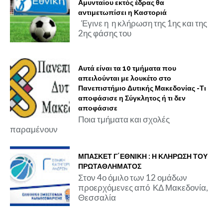
Αμυνταίου εκτός έδρας θα
αντιμετωπίσει η Καστοριά
Έγινε η η κλήρωση της 1ης και της
2ης φάσης του
Αυτά είναι τα 10 τμήματα που
απειλούνται με λουκέτο στο
Πανεπιστήμιο Δυτικής Μακεδονίας -Τι
αποφάσισε η Σύγκλητος ή τι δεν
αποφάσισε
Ποια τμήματα και σχολές
παραμένουν
ΜΠΑΣΚΕΤ Γ΄ΕΘΝΙΚΗ : Η ΚΛΗΡΩΣΗ ΤΟΥ
ΠΡΩΤΑΘΛΗΜΑΤΟΣ
Στον 4ο όμιλο των 12 ομάδων
προερχόμενες από ΚΔ Μακεδονία,
Θεσσαλία