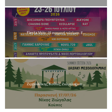
Fiesta Voio : Η αναμονή τελείωσε. Ε...
Ζερβουδάκης, Κούπες, Ζιώγαλας και ...