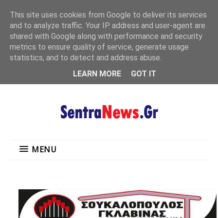
"
This site uses cookies from Google to deliver its services
MENU
and to analyze traffic. Your IP address and user-agent are
shared with Google along with performance and security
metrics to ensure quality of service, generate usage
statistics, and to detect and address abuse.
LEARN MORE
GOT IT
MENU