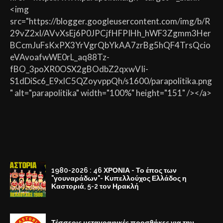
<img
src="https://blogger.googleusercontent.com/img/b/R
29vZ2xl/AVvXsEj6P0JPCjfHFPIHh_hWF3Zgmm3Her
BCcmJuFsKxPX3YrVgrQbYkAA7zrBg5hQF4TrsQcio
eVAvoafwWE0rL_aq88Tz-
fBO_3poXR0OSX2gBOdbZ2qxwVIi-
S1dDiSc6_E9xlC5QZoyvppQh/s1600/parapolitika.png
" alt="parapolitika" width="100%" height="151" /></a>
1980-2026 : 46 ΧΡΟΝΙΑ - Το έπος των
"γουναράδων"- Κυπελλούχος Ελλάδος η
Καστοριά, 5-2 τον Ηρακλή
Τέσσερις μεταγραφικές προσθήκες για την