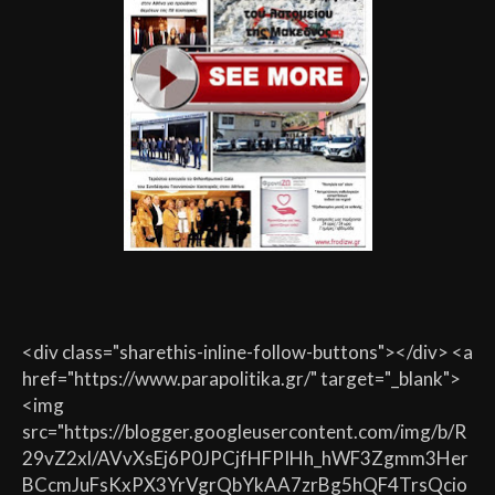
<div class="sharethis-inline-follow-buttons"></div> <a
href="https://www.parapolitika.gr/" target="_blank">
<img
src="https://blogger.googleusercontent.com/img/b/R
29vZ2xl/AVvXsEj6P0JPCjfHFPIHh_hWF3Zgmm3Her
BCcmJuFsKxPX3YrVgrQbYkAA7zrBg5hQF4TrsQcio