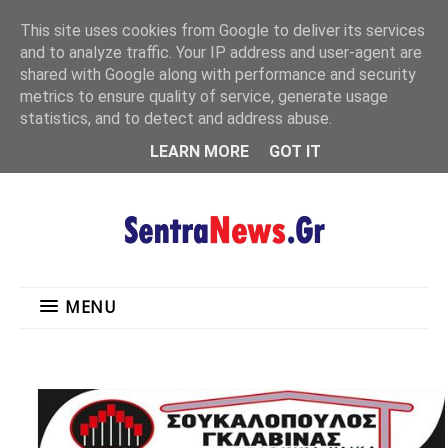
"
This site uses cookies from Google to deliver its services
MENU
and to analyze traffic. Your IP address and user-agent are
shared with Google along with performance and security
metrics to ensure quality of service, generate usage
statistics, and to detect and address abuse.
LEARN MORE
GOT IT
MENU