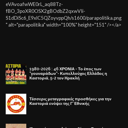
eVAvoafwWE0rL_aq88Tz-
fBO_3poXR0OSX2gBOdbZ2qxwVIi-
S1dDiSc6_E9xlC5QZoyvppQh/s1600/parapolitika.png
" alt="parapolitika" width="100%" height="151" /></a>
1980-2026 : 46 ΧΡΟΝΙΑ - Το έπος των
"γουναράδων"- Κυπελλούχος Ελλάδος η
Καστοριά, 5-2 τον Ηρακλή
Τέσσερις μεταγραφικές προσθήκες για την
Καστοριά ενόψει της Γ' Εθνικής