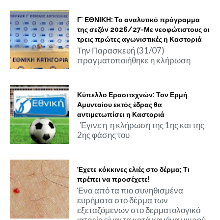
Γ' ΕΘΝΙΚΗ: Το αναλυτικό πρόγραμμα
της σεζόν 2026/27-Με νεοφώτιστους οι
τρεις πρώτες αγωνιστικές η Καστοριά
Την Παρασκευή (31/07)
πραγματοποιήθηκε η κλήρωση
Κύπελλο Ερασιτεχνών: Τον Ερμή
Αμυνταίου εκτός έδρας θα
αντιμετωπίσει η Καστοριά
Έγινε η η κλήρωση της 1ης και της
2ης φάσης του
Έχετε κόκκινες ελιές στο δέρμα; Τι
πρέπει να προσέχετε!
Ένα από τα πιο συνηθισμένα
ευρήματα στο δέρμα των
εξεταζόμενων στο δερματολογικό
ιατρείο είναι τα κατά κανόνα μικρού