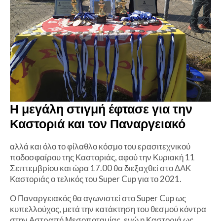
Η μεγάλη στιγμή έφτασε για την
Καστοριά και τον Παναργειακό
αλλά και όλο το φίλαθλο κόσμο του ερασιτεχνικού
ποδοσφαίρου της Καστοριάς, αφού την Κυριακή 11
Σεπτεμβρίου και ώρα 17.00 θα διεξαχθεί στο ΔΑΚ
Καστοριάς ο τελικός του Super Cup για το 2021.
Ο Παναργειακός θα αγωνιστεί στο Super Cup ως
κυπελλούχος, μετά την κατάκτηση του θεσμού κόντρα
στην Αστραπή Μεσοποταμίας, ενώ η Καστοριά ως