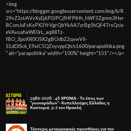
<img
src="https://blogger.googleusercontent.com/img/b/R
29vZ2xl/AVvXsEj6P0JPCjfHFPIHh_hWF3Zgmm3Her
BCcmJuFsKxPX3YrVgrQbYkAA7zrBg5hQF4TrsQcio
eVAvoafwWE0rL_aq88Tz-
fBO_3poXR0OSX2gBOdbZ2qxwVIi-
S1dDiSc6_E9xlC5QZoyvppQh/s1600/parapolitika.png
" alt="parapolitika" width="100%" height="151" /></a>
1980-2026 : 46 ΧΡΟΝΙΑ - Το έπος των
"γουναράδων"- Κυπελλούχος Ελλάδος η
Καστοριά, 5-2 τον Ηρακλή
Τέσσερις μεταγραφικές προσθήκες για την