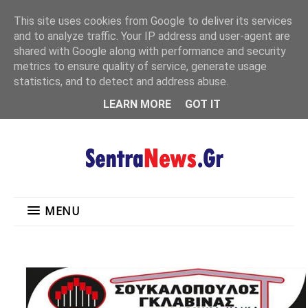
"
This site uses cookies from Google to deliver its services
MENU
and to analyze traffic. Your IP address and user-agent are
shared with Google along with performance and security
metrics to ensure quality of service, generate usage
statistics, and to detect and address abuse.
LEARN MORE
GOT IT
MENU