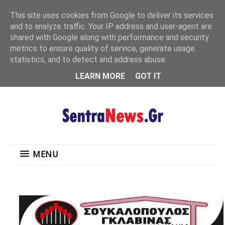
"
This site uses cookies from Google to deliver its services
MENU
and to analyze traffic. Your IP address and user-agent are
shared with Google along with performance and security
metrics to ensure quality of service, generate usage
statistics, and to detect and address abuse.
LEARN MORE
GOT IT
MENU