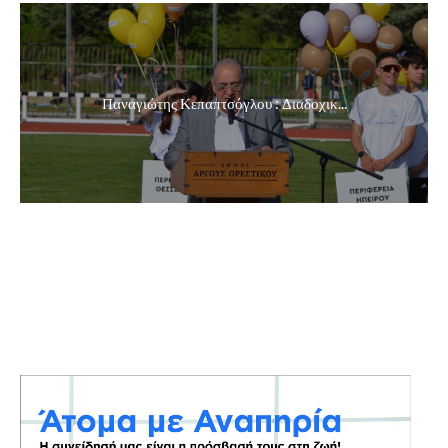
Παναγιώτης Κεπαπτσόγλου : Διαδοχικ...