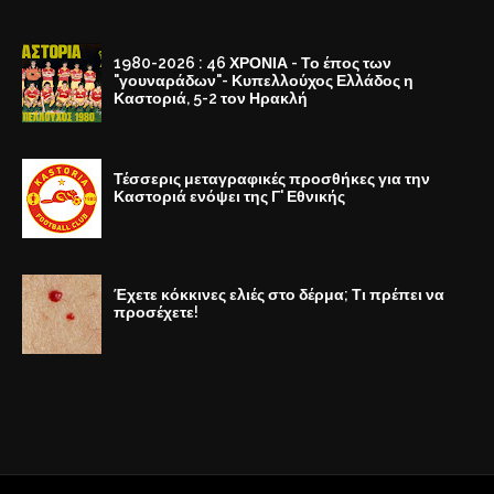
1980-2026 : 46 ΧΡΟΝΙΑ - Το έπος των
"γουναράδων"- Κυπελλούχος Ελλάδος η
Καστοριά, 5-2 τον Ηρακλή
Τέσσερις μεταγραφικές προσθήκες για την
Καστοριά ενόψει της Γ' Εθνικής
Έχετε κόκκινες ελιές στο δέρμα; Τι πρέπει να
προσέχετε!