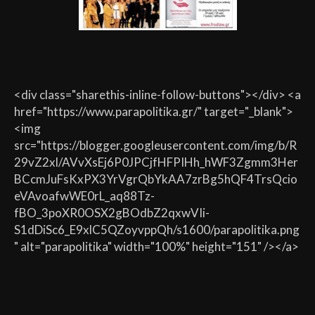
<div class="sharethis-inline-follow-buttons"></div> <a
href="https://www.parapolitika.gr/" target="_blank">
<img
src="https://blogger.googleusercontent.com/img/b/R
29vZ2xl/AVvXsEj6P0JPCjfHFPIHh_hWF3Zgmm3Her
BCcmJuFsKxPX3YrVgrQbYkAA7zrBg5hQF4TrsQcio
eVAvoafwWE0rL_aq88Tz-
fBO_3poXR0OSX2gBOdbZ2qxwVIi-
S1dDiSc6_E9xlC5QZoyvppQh/s1600/parapolitika.png
" alt="parapolitika" width="100%" height="151" /></a>