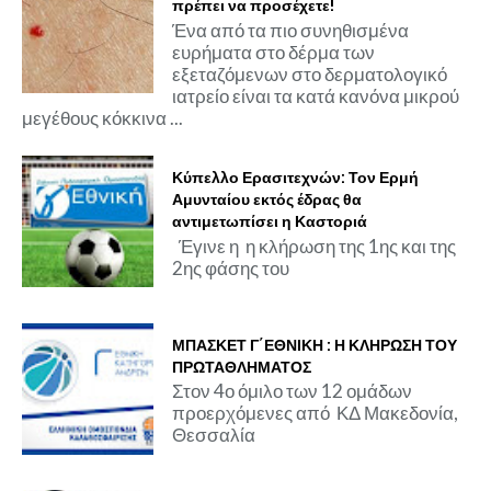
πρέπει να προσέχετε!
Ένα από τα πιο συνηθισμένα
ευρήματα στο δέρμα των
εξεταζόμενων στο δερματολογικό
ιατρείο είναι τα κατά κανόνα μικρού
μεγέθους κόκκινα ...
Κύπελλο Ερασιτεχνών: Τον Ερμή
Αμυνταίου εκτός έδρας θα
αντιμετωπίσει η Καστοριά
Έγινε η η κλήρωση της 1ης και της
2ης φάσης του
ΜΠΑΣΚΕΤ Γ΄ΕΘΝΙΚΗ : Η ΚΛΗΡΩΣΗ ΤΟΥ
ΠΡΩΤΑΘΛΗΜΑΤΟΣ
Στον 4ο όμιλο των 12 ομάδων
προερχόμενες από ΚΔ Μακεδονία,
Θεσσαλία