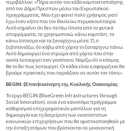
περιβάλλον: «Πήρα αυτόν τον κάδο κομποστοποίησης
από τον Δήμο Πρεσπών μέσω του Ευρωπαϊκού
προγράμματος. Μου έχει φανεί πολύ χρήσιμος γιατί
έχω έναν κήπο που τον δουλεύω περμακουλτούρα.
Αυτό σημαίνει ότι δεν πετάω τίποτα από τα φυτικά
απορρίμματα, τα χρησιμοποιώ, κάνω κομπόστ, τα
κάνω λίπασμα και τα ξαναρίχνω μέσα. Ό,τι
ξεβοτανιάζω, ότι κόβω από χόρτα το ξαναρίχνω πάνω.
Αυτό δημιουργεί ένα στρώμα από χόρτα που στην
ουσία λειτουργεί σαν γαιόπανο. Νομίζω ότι ο κόσμος
θα το δει πως λειτουργεί. Οι κάδοι είναι η αφορμή και θα
βρούμε πρακτικές που ταιριάζουν σε αυτόν τον τόπο.»
BEGIN: (Επαν)εκκίνηση της Κυκλικής Οικονομίας
Το έργο BEGIN (BlueGreen Infrastructures through
Social Innovation), είναι ένα καινοτόμο πρόγραμμα
καθορισμού επιχειρηματικών μοντέλων για τη
δημιουργία και τη διαχείριση των νεοσύστατων
κοινωνικών επιχειρήσεων που θα οριστικοποιηθούν με
την ένταξη ατόμων που βρίσκονται σε μειονεκτική