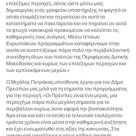
επιλέξιμες περιοχές, ούτος ώστε μέσω μιας
δημιουργίας ενός γραφείου υποστήριξης το φαγητό το
οποίο ετοιμάζεται και περισσεύει σε αυτά τα
καταστήματα να πακετάρεται και να πηγαίνει σε αυτά
τα φτωχά νοικοκυριά προκειμένου να καλύπτει τις
καθημερινές τους ανάγκες. Μέσω τέτοιων
Ευρωπαϊκών προγραμμάτων καταφέρνουμε στην
ουσία να αναπτύξουμε πάρα πολύ την περιβαλλοντική
συνείδηση όλων των πολιτών της Περιφέρειας Δυτικής
Μακεδονίας και κυρίως των επιλέξιμων περιοχών και
των εμπλεκόμενων μερών.»
Ο Μιχάλης Πετράκος,υπεύθυνος έργου για τον Δήμο
Πρεσπών μας μιλά για τη σημασία του προγράμματος
για την περιοχή: «Οι Πρέσπες είναι ένα μέρος, μια
περιοχή με πάρα πολύ μεγάλη σημασία για το
περιβάλλον κυρίως όσον αφορά την βιοποικιλότητα.
Άρα είναι και κάτι το οποίο τα τελευταία τουλάχιστον
τριάντα χρόνια είναι μέσα στην καθημερινή συζήτηση
και έχει ενσωματωθεί στις αξίες της κοινωνίας. Στα
νοικοκυριά μοιράζουμε κυρίως κάδους οικιακής