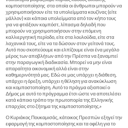
κομποστοποίησης στα οποία οι άνθρωποι μπορούν να
χρησιμοποιήσουν είτε τα υπολείμματα κουζίνας (είτε
μάλλον) και κάποια υπολείμματα από τον κήπο τους
για να φτιάξουν κομπόστ, λίπασμα δηλαδή που
μπορούν να χρησιμοποιήσουν στην επόμενη
καλλιεργητική περίοδο, είτε στα λουλούδια, είτε στα
λαχανικά τους, είτε να τα δώσουν στον γείτονά τους.
Αυτό που σκοπεύουμε και ελπίζουμε είναι ένα μεγάλο
μέρος των αποβλήτων από την Πρέσπα να ξαναμπεί
στην παραγωγική διαδικασία. Μπορεί να μην είναι
απαραίτητα οικονομική αλλά είναι στην
καθημερινότητά μας. Εδώ σε μας υπάρχει η διάθεση,
υπάρχει η όρεξη, υπάρχει η θέληση για ανακύκλωση
και κομποστοποίηση. Αυτό το πράγμα αξιοποιεί ο
Δήμος με αυτό το πρόγραμμα έτσι ώστε να αποτελέσει
κατά κάποιο τρόπο την πρωτοπορία της Ελληνικής
επαρχίας στο ζήτημα της κομποστοποίησης.»
Ο Κυριάκος Πουκαμισάς, κάτοικος Πρεσπών εξηγεί την
εφαρμογή της κομποστοποίησης και τα οφέλη για το