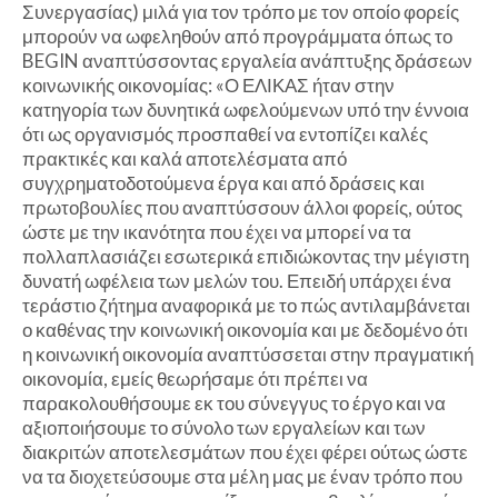
Συνεργασίας) μιλά για τον τρόπο με τον οποίο φορείς
μπορούν να ωφεληθούν από προγράμματα όπως το
BEGIN αναπτύσσοντας εργαλεία ανάπτυξης δράσεων
κοινωνικής οικονομίας: «Ο ΕΛΙΚΑΣ ήταν στην
κατηγορία των δυνητικά ωφελούμενων υπό την έννοια
ότι ως οργανισμός προσπαθεί να εντοπίζει καλές
πρακτικές και καλά αποτελέσματα από
συγχρηματοδοτούμενα έργα και από δράσεις και
πρωτοβουλίες που αναπτύσσουν άλλοι φορείς, ούτος
ώστε με την ικανότητα που έχει να μπορεί να τα
πολλαπλασιάζει εσωτερικά επιδιώκοντας την μέγιστη
δυνατή ωφέλεια των μελών του. Επειδή υπάρχει ένα
τεράστιο ζήτημα αναφορικά με το πώς αντιλαμβάνεται
ο καθένας την κοινωνική οικονομία και με δεδομένο ότι
η κοινωνική οικονομία αναπτύσσεται στην πραγματική
οικονομία, εμείς θεωρήσαμε ότι πρέπει να
παρακολουθήσουμε εκ του σύνεγγυς το έργο και να
αξιοποιήσουμε το σύνολο των εργαλείων και των
διακριτών αποτελεσμάτων που έχει φέρει ούτως ώστε
να τα διοχετεύσουμε στα μέλη μας με έναν τρόπο που