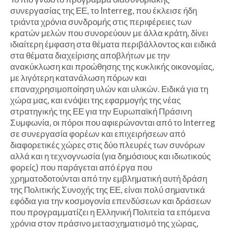
συνεργασίας της ΕΕ, το Interreg, που έκλεισε ήδη
τριάντα χρόνια συνδρομής στις περιφέρειες των
κρατών μελών που συνορεύουν με άλλα κράτη, δίνει
ιδιαίτερη έμφαση στα θέματα περιβάλλοντος και ειδικά
στα θέματα διαχείρισης αποβλήτων με την
ανακύκλωση και προώθησης της κυκλικής οικονομίας,
με λιγότερη κατανάλωση πόρων και
επαναχρησιμοποίηση υλών και υλικών. Ειδικά για τη
χώρα μας, και ενόψει της εφαρμογής της νέας
στρατηγικής της ΕΕ για την Ευρωπαϊκή Πράσινη
Συμφωνία, οι πόροι που αφιερώνονται από το Interreg
σε συνεργασία φορέων και επιχειρήσεων από
διαφορετικές χώρες στις δύο πλευρές των συνόρων
αλλά και η τεχνογνωσία (για δημόσιους και ιδιωτικούς
φορείς) που παράγεται από έργα που
χρηματοδοτούνται από την εμβληματική αυτή δράση
της Πολιτικής Συνοχής της ΕΕ, είναι πολύ σημαντικά
εφόδια για την κοσμογονία επενδύσεων και δράσεων
που προγραμματίζει η Ελληνική Πολιτεία τα επόμενα
χρόνια στον πράσινο μετασχηματισμό της χώρας,