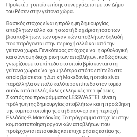
Προλετέρ η οποία επίσης συνεργάζεται με τον Δήμο
του Ρέσεν στην γείτονα χώρα.
Βασικός στόχος είναι η πρόληψη δημιουργίας
αποβλήτων αλλά και η σωστή διαχείριση τόσο των
βιοαποβλήτων, των οργανικών αποβλήτων δηλαδή
που παράγονται στην περιοχή αλλά και από την
γείτονα χώρα. Γενικότερος στ’όχος είναι η ορθολογική
και σύννομη διαχείριση των αποβλήτων, καθώς όπως
γνωρίζουμε το επίπεδο στο οποίο βρίσκονται στη
γείτονα χώρα είναι χαμηλότερο από το επίπεδο στο
οποίο βρίσκεται η Δυτική Μακεδονία, η οποία είναι
παράλληλα σε πολύ καλύτερο επίπεδο στον τομέα
αυτόν από πολλές άλλες ελληνικές περιφέρειες.
Σκοπός του προγράμματος LESSWASTEII είναι η
πρόληψη της δημιουργίας αποβλήτων και η προώθηση
της κομποστοποίησης στη διασυνοριακή περιοχή
Ελλάδας-Β.Μακεδονίας. Το πρόγραμμα στοχεύει στην
κομποστοποίηση οργανικών αποβλήτων που
προέρχονται από οικίες και επιχειρήσεις εστίασης,