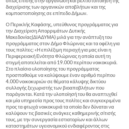
όπως επίσης στην οργάνωση και βελτιστοποίηση της
διαχείρισης των οργανικών αποβλήτων και της
κομποστοποίησης σε επίπεδο Δήμων.
Ο Περικλής Καφάσης, υπεύθυνος προγράμματος για
την Διαχείριση Απορριμάτων Δυτικής
Μακεδονίας(ΔΙΑΔΥΜΑ) μιλά για την ανάπτυξη του
προγράμματος στον Δήμο Φλώρινας και τα οφέλη για
τους πολίτες: «Η επιλέξιμη περιοχή για μας είναι η
Περιφερειακή Ενότητα Φλώρινας η οποία αυτή τη
στιγμή αποτελείται από 19.000 περίπου νοικοκυριά.
Στο πλαίσιο υλοποίησης του προγράμματος
προσπαθούμε να καλύψουμε έναν αριθμό περίπου
4.000 νοικοκυριών σε θέματα κάλυψης δικτύου
συλλογής ξεχωριστής των βιοαποβλήτων που
παράγονται. Κατά την υλοποίησή του θα αναπτυχθεί
και μία υπηρεσία προς τους πολίτες και συγκεκριμένα
προς τα φτωχά νοικοκυριά τα οποία δεν δύναται να
καλύψουν τις βασικές ανάγκες καθημερινής σίτισής
τους, με την συνεργασία εστιατορίων και άλλων
καταστημάτων υγειονομικού ενδιαφέροντος στις