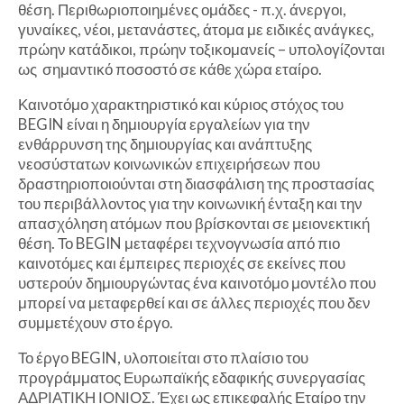
θέση. Περιθωριοποιημένες ομάδες - π.χ. άνεργοι,
γυναίκες, νέοι, μετανάστες, άτομα με ειδικές ανάγκες,
πρώην κατάδικοι, πρώην τοξικομανείς – υπολογίζονται
ως σημαντικό ποσοστό σε κάθε χώρα εταίρο.
Καινοτόμο χαρακτηριστικό και κύριος στόχος του
BEGIN είναι η δημιουργία εργαλείων για την
ενθάρρυνση της δημιουργίας και ανάπτυξης
νεοσύστατων κοινωνικών επιχειρήσεων που
δραστηριοποιούνται στη διασφάλιση της προστασίας
του περιβάλλοντος για την κοινωνική ένταξη και την
απασχόληση ατόμων που βρίσκονται σε μειονεκτική
θέση. Το BEGIN μεταφέρει τεχνογνωσία από πιο
καινοτόμες και έμπειρες περιοχές σε εκείνες που
υστερούν δημιουργώντας ένα καινοτόμο μοντέλο που
μπορεί να μεταφερθεί και σε άλλες περιοχές που δεν
συμμετέχουν στο έργο.
Το έργο BEGIN, υλοποιείται στο πλαίσιο του
προγράμματος Ευρωπαϊκής εδαφικής συνεργασίας
ΑΔΡΙΑΤΙΚΗ ΙΟΝΙΟΣ. Έχει ως επικεφαλής Εταίρο την