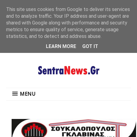
"
This site uses cookies from Google to deliver its services
MENU
and to analyze traffic. Your IP address and user-agent are
shared with Google along with performance and security
metrics to ensure quality of service, generate usage
statistics, and to detect and address abuse.
LEARN MORE
GOT IT
MENU