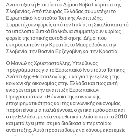
Αναπτυξιακή Εταιρία του Δήμου Νόβα Γκορίτσα της
Σλοβενίας. Από πλευράς Ελλάδας συμμετέχει το
Ευρωπαϊκό Ινστιτούτο Τοπικής Ανάπτυξης.
Συμμετέχουν φορείς από την Ιταλία, τη Σικελία και από
τα υπόλοιπα δυτικά Βαλκάνια συμμετέχουν κυρίως
φορείς της τοπικής αυτοδιοίκησης. Δήμοι που
εκπροσωπούν την Κροατία, το Μαυροβούνιο, την
Σλοβενία, την Βοσνία Ερζεγοβίνη και την Κροατία.
Ο Μανώλης Χρυστοστάλλης, Υπεύθυνος
προγράμματος για το Ευρωπαϊκό Ινστιτούτο Τοπικής
Ανάπτυξης-Θεσσαλονίκης μιλά για την εξέλιξη της
κοινωνικής οικονομίας στην Ελλάδα και πως αυτή
ενισχύεται με την ανάπτυξη Ευρωπαϊκών
Προγραμμάτων: «Η έννοια της κοινωνικής
επιχειρηματικότητας και της κοινωνικής οικονομίας
παρότι είναι μια παλιά έννοια, σχετικά πρόσφατα και
στην Ελλάδα, με νέα νομοθετικά πλαίσια από το 2010
και μετά έχει μπει σε μια διαδικασία περεταίρω
ανάπτυξης. Αυτό προσπαθούμε να κάνουμε και εμείς