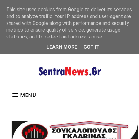
"
This site uses cookies from Google to deliver its services
MENU
and to analyze traffic. Your IP address and user-agent are
shared with Google along with performance and security
metrics to ensure quality of service, generate usage
statistics, and to detect and address abuse.
LEARN MORE
GOT IT
MENU