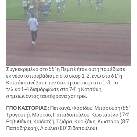
Συγκεκριμένα στο 55' η Πεμπέ ήταν αυτή που έδωσε
εκ νέου το προβάδισμα στο σκορ 1-2, ενώ στο 61' η
Κοτσάκη ανέβασε τον δείκτη του σκορ στο 1-3. Το
τελικό 1-4 διαμόρφωσε στο 74' η Κοτσάκη,
σημειώνοντας ταυτόχρονα χατ τρικ.
ΓΠΟ ΚΑΣΤΟΡΙΑΣ :
Πετκανά, Φασίδου, Μπασούρη (85'
Τρυγούτη), Μάρκου, Παπαδοπούλου, Κωσταρέλα ( 74'
Ροβυθάκη), Καϊδατζή, Τζιάρα, Κυριζάκη, Κωστάρα (85'
Παπαδηλέρη), Λιούλια (80' Σιδοπούλου)