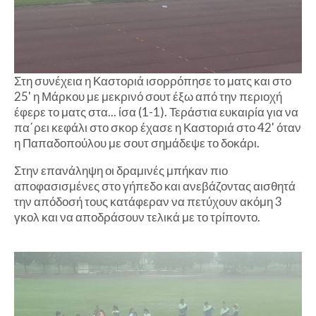
Στη συνέχεια η Καστοριά ισορρόπησε το ματς και στο
25' η Μάρκου με μεκρινό σουτ έξω από την περιοχή
έφερε το ματς στα... ίσα (1-1). Τεράστια ευκαιρία για να
πα΄ρει κεφάλι στο σκορ έχασε η Καστοριά στο 42' όταν
η Παπαδοπούλου με σουτ σημάδεψε το δοκάρι.
Στην επανάληψη οι δραμινές μπήκαν πιο
αποφασισμένες στο γήπεδο και ανεβάζοντας αισθητά
την απόδοσή τους κατάφεραν να πετύχουν ακόμη 3
γκολ και να αποδράσουν τελικά με το τρίποντο.