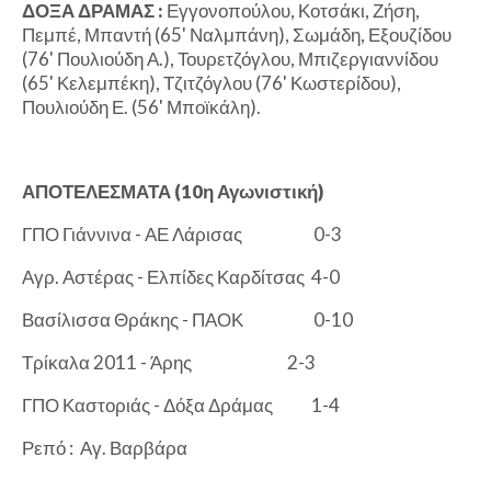
ΔΟΞΑ ΔΡΑΜΑΣ :
Εγγονοπούλου, Κοτσάκι, Ζήση,
Πεμπέ, Μπαντή (65' Ναλμπάνη), Σωμάδη, Εξουζίδου
(76' Πουλιούδη Α.), Τουρετζόγλου, Μπιζεργιαννίδου
(65' Κελεμπέκη), Τζιτζόγλου (76' Κωστερίδου),
Πουλιούδη Ε. (56' Μποϊκάλη).
ΑΠΟΤΕΛΕΣΜΑΤΑ (10η Αγωνιστική)
ΓΠΟ Γιάννινα - ΑΕ Λάρισας
0-3
Αγρ. Αστέρας - Ελπίδες Καρδίτσας
4-0
Βασίλισσα Θράκης - ΠΑΟΚ
0-10
Τρίκαλα 2011 - Άρης
2-3
ΓΠΟ Καστοριάς - Δόξα Δράμας
1-4
Ρεπό : Αγ. Βαρβάρα