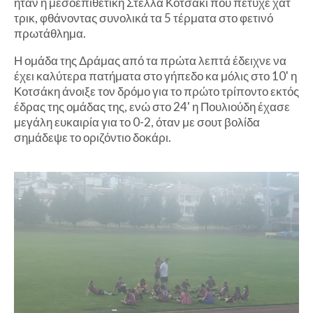
ήταν η μεσοεπιθετική Στέλλα Κοτσάκι που πέτυχε χατ
τρικ, φθάνοντας συνολικά τα 5 τέρματα στο φετινό
πρωτάθλημα.
Η ομάδα της Δράμας από τα πρώτα λεπτά έδειχνε να
έχει καλύτερα πατήματα στο γήπεδο κα μόλις στο 10' η
Κοτσάκη άνοιξε τον δρόμο για το πρώτο τρίποντο εκτός
έδρας της ομάδας της, ενώ στο 24' η Πουλιούδη έχασε
μεγάλη ευκαιρία για το 0-2, όταν με σουτ βολίδα
σημάδεψε το οριζόντιο δοκάρι.