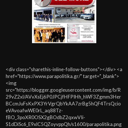
<div class="sharethis-inline-follow-buttons"></div> <a
href="https://www.parapolitika.gr/" target="_blank">
<img
src="https://blogger.googleusercontent.com/img/b/R
29vZ2xl/AVvXsEj6P0JPCjfHFPIHh_hWF3Zgmm3Her
BCcmJuFsKxPX3YrVgrQbYkAA7zrBg5hQF4TrsQcio
eVAvoafwWE0rL_aq88Tz-
fBO_3poXR0OSX2gBOdbZ2qxwVIi-
S1dDiSc6_E9xlC5QZoyvppQh/s1600/parapolitika.png