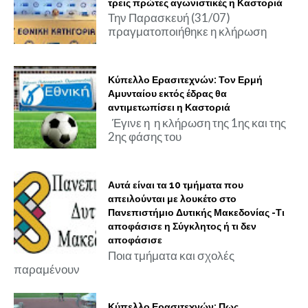
τρεις πρώτες αγωνιστικές η Καστοριά
Την Παρασκευή (31/07)
πραγματοποιήθηκε η κλήρωση
Κύπελλο Ερασιτεχνών: Τον Ερμή
Αμυνταίου εκτός έδρας θα
αντιμετωπίσει η Καστοριά
Έγινε η η κλήρωση της 1ης και της
2ης φάσης του
Αυτά είναι τα 10 τμήματα που
απειλούνται με λουκέτο στο
Πανεπιστήμιο Δυτικής Μακεδονίας -Τι
αποφάσισε η Σύγκλητος ή τι δεν
αποφάσισε
Ποια τμήματα και σχολές
παραμένουν
Κύπελλο Ερασιτεχνών: Πως