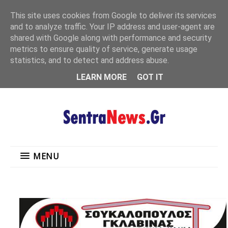
"
This site uses cookies from Google to deliver its services
MENU
and to analyze traffic. Your IP address and user-agent are
shared with Google along with performance and security
metrics to ensure quality of service, generate usage
statistics, and to detect and address abuse.
LEARN MORE
GOT IT
MENU