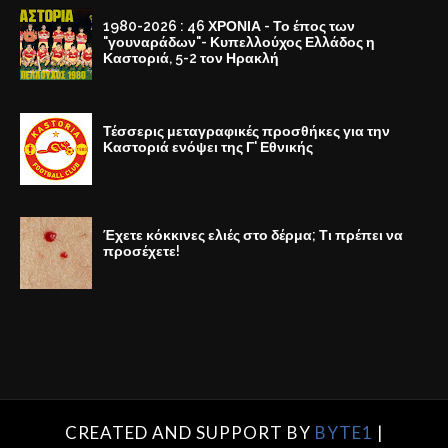
1980-2026 : 46 ΧΡΟΝΙΑ - Το έπος των
"γουναράδων"- Κυπελλούχος Ελλάδος η
Καστοριά, 5-2 τον Ηρακλή
Τέσσερις μεταγραφικές προσθήκες για την
Καστοριά ενόψει της Γ' Εθνικής
Έχετε κόκκινες ελιές στο δέρμα; Τι πρέπει να
προσέχετε!
CREATED AND SUPPORT BY
BYTE1
|