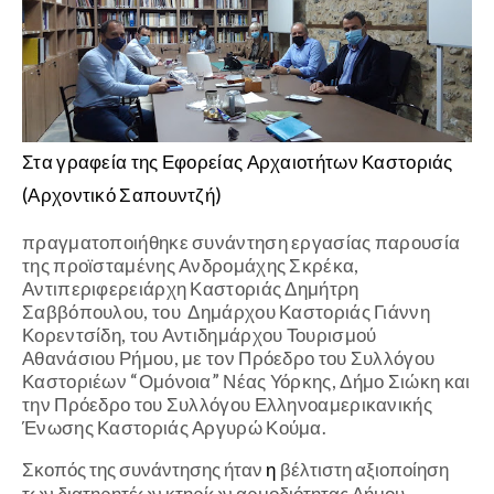
Στα γραφεία της Εφορείας Αρχαιοτήτων Καστοριάς
(Αρχοντικό Σαπουντζή)
πραγματοποιήθηκε συνάντηση εργασίας παρουσία
της προϊσταμένης Ανδρομάχης Σκρέκα,
Αντιπεριφερειάρχη Καστοριάς Δημήτρη
Σαββόπουλου, του Δημάρχου Καστοριάς Γιάννη
Κορεντσίδη, του Αντιδημάρχου Τουρισμού
Αθανάσιου Ρήμου, με τον Πρόεδρο του Συλλόγου
Καστοριέων “Ομόνοια” Νέας Υόρκης, Δήμο Σιώκη
και
την Πρόεδρο του Συλλόγου Ελληνοαμερικανικής
Ένωσης Καστοριάς Αργυρώ Κούμα.
Σκοπός της συνάντησης ήταν
η
βέλτιστη αξιοποίηση
των διατηρητέων κτηρίων αρμοδιότητας Δήμου