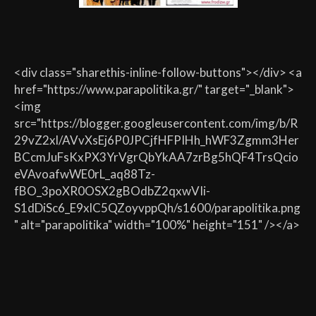
<div class="sharethis-inline-follow-buttons"></div> <a
href="https://www.parapolitika.gr/" target="_blank">
<img
src="https://blogger.googleusercontent.com/img/b/R
29vZ2xl/AVvXsEj6P0JPCjfHFPIHh_hWF3Zgmm3Her
BCcmJuFsKxPX3YrVgrQbYkAA7zrBg5hQF4TrsQcio
eVAvoafwWE0rL_aq88Tz-
fBO_3poXR0OSX2gBOdbZ2qxwVIi-
S1dDiSc6_E9xlC5QZoyvppQh/s1600/parapolitika.png
" alt="parapolitika" width="100%" height="151" /></a>