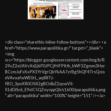
<div class="sharethis-inline-follow-buttons"></div> <a
href="https://www.parapolitika.gr/" target="_blank">
<img
src="https://blogger.googleusercontent.com/img/b/R
29vZ2xl/AVvXsEj6P0JPCjfHFPIHh_hWF3Zgmm3Her
BCcmJuFsKxPX3YrVgrQbYkAA7zrBg5hQF4TrsQcio
eVAvoafwWE0rL_aq88Tz-
fBO_3poXR0OSX2gBOdbZ2qxwVIi-
S1dDiSc6_E9xlC5QZoyvppQh/s1600/parapolitika.png
" alt="parapolitika" width="100%" height="151" /></a>