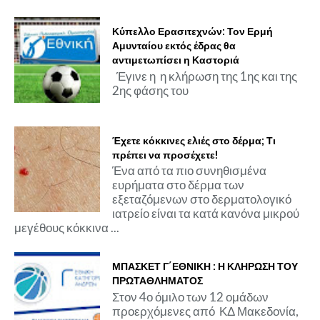
Κύπελλο Ερασιτεχνών: Τον Ερμή
Αμυνταίου εκτός έδρας θα
αντιμετωπίσει η Καστοριά
Έγινε η η κλήρωση της 1ης και της
2ης φάσης του
Έχετε κόκκινες ελιές στο δέρμα; Τι
πρέπει να προσέχετε!
Ένα από τα πιο συνηθισμένα
ευρήματα στο δέρμα των
εξεταζόμενων στο δερματολογικό
ιατρείο είναι τα κατά κανόνα μικρού
μεγέθους κόκκινα ...
ΜΠΑΣΚΕΤ Γ΄ΕΘΝΙΚΗ : Η ΚΛΗΡΩΣΗ ΤΟΥ
ΠΡΩΤΑΘΛΗΜΑΤΟΣ
Στον 4ο όμιλο των 12 ομάδων
προερχόμενες από ΚΔ Μακεδονία,