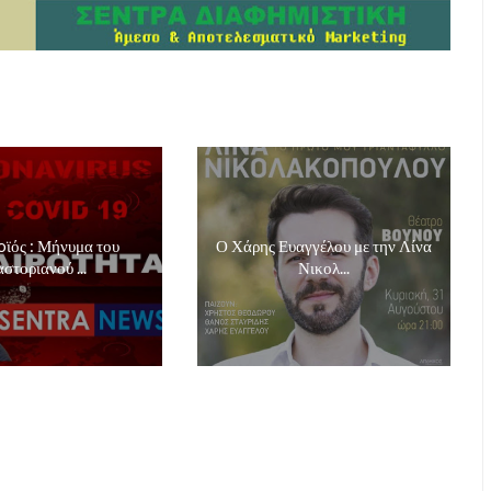
ϊός : Μήνυμα του
Ο Χάρης Ευαγγέλου με την Λίνα
στοριανού ...
Νικολ...