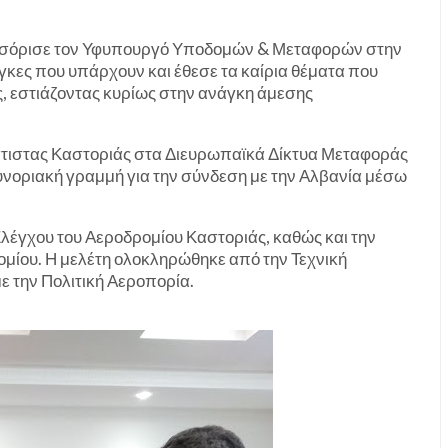
ωσόρισε τον Υφυπουργό Υποδομών & Μεταφορών στην
άγκες που υπάρχουν και έθεσε τα καίρια θέματα που
, εστιάζοντας κυρίως στην ανάγκη άμεσης
ιάτιστας Καστοριάς στα Διευρωπαϊκά Δίκτυα Μεταφοράς
συνοριακή γραμμή για την σύνδεση με την Αλβανία μέσω
λέγχου του Αεροδρομίου Καστοριάς, καθώς και την
μίου. Η μελέτη ολοκληρώθηκε από την Τεχνική
ε την Πολιτική Αεροπορία.