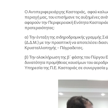
Ο Αντιπεριφερειάρχης Καστοριάς, αφού καλ
περιοχή μας, του επισήμανε τις αυξημένες αν
αφορούν την Περιφερειακή Ενότητα Καστοριάς
προτεραιότητας:
α) Την ένταξη της σιδηροδρομικής γραμμής Σ
(Δ.Δ.Μ.) με την προοπτική να αποτελέσει δια
Κρυσταλλοπηγής – Πόγραδετσς.
β) Την ολοκλήρωση της β΄ φάσης του Πύργου Ε
δυνατότητα προμήθειας καυσίμων του αεροδρο
Υπηρεσία της Π.Ε. Καστοριάς σε συνεργασία μ