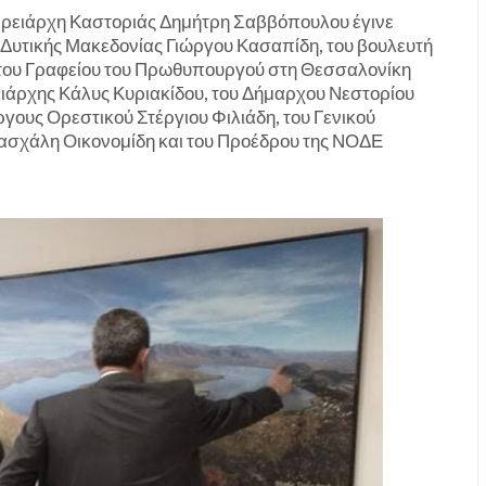
φερειάρχη Καστοριάς Δημήτρη Σαββόπουλου έγινε
Δυτικής Μακεδονίας Γιώργου Κασαπίδη, του βουλευτή
 του Γραφείου του Πρωθυπουργού στη Θεσσαλονίκη
ειάρχης Κάλυς Κυριακίδου, του Δήμαρχου Νεστορίου
ους Ορεστικού Στέργιου Φιλιάδη, του Γενικού
σχάλη Οικονομίδη και του Προέδρου της ΝΟΔΕ