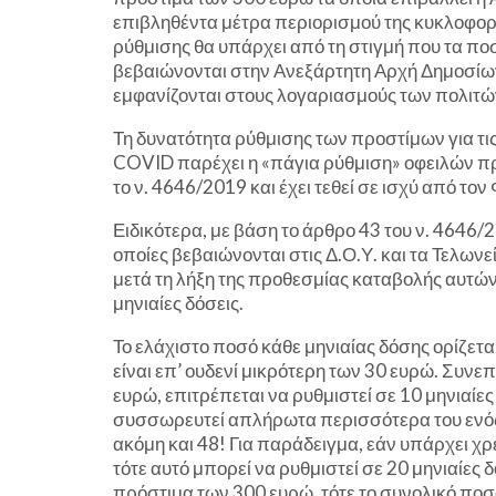
επιβληθέντα μέτρα περιορισμού της κυκλοφορί
ρύθμισης θα υπάρχει από τη στιγμή που τα πο
βεβαιώνονται στην Ανεξάρτητη Αρχή Δημοσίων 
εμφανίζονται στους λογαριασμούς των πολιτώ
Τη δυνατότητα ρύθμισης των προστίμων για τι
COVID παρέχει η «πάγια ρύθμιση» οφειλών πρ
το ν. 4646/2019 και έχει τεθεί σε ισχύ από το
Ειδικότερα, με βάση το άρθρο 43 του ν. 4646/2
οποίες βεβαιώνονται στις Δ.Ο.Υ. και τα Τελωνε
μετά τη λήξη της προθεσμίας καταβολής αυτών,
μηνιαίες δόσεις.
Το ελάχιστο ποσό κάθε μηνιαίας δόσης ορίζετα
είναι επ’ ουδενί μικρότερη των 30 ευρώ. Συν
ευρώ, επιτρέπεται να ρυθμιστεί σε 10 μηνιαίες
συσσωρευτεί απλήρωτα περισσότερα του ενός «
ακόμη και 48! Για παράδειγμα, εάν υπάρχει χ
τότε αυτό μπορεί να ρυθμιστεί σε 20 μηνιαίες 
πρόστιμα των 300 ευρώ, τότε το συνολικό ποσ