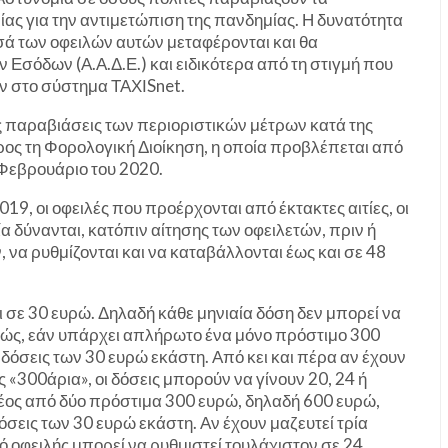
ας για την αντιμετώπιση της πανδημίας. Η δυνατότητα
σά των οφειλών αυτών μεταφέρονται και θα
Εσόδων (Α.Α.Δ.Ε.) και ειδικότερα από τη στιγμή που
ν στο σύστημα ΤΑΧΙSnet.
ς παραβιάσεις των περιοριστικών μέτρων κατά της
ος τη Φορολογική Διοίκηση, η οποία προβλέπεται από
ν Φεβρουάριο του 2020.
019, οι οφειλές που προέρχονται από έκτακτες αιτίες, οι
ία δύνανται, κατόπιν αίτησης των οφειλετών, πριν ή
 να ρυθμίζονται και να καταβάλλονται έως και σε 48
ι σε 30 ευρώ. Δηλαδή κάθε μηνιαία δόση δεν μπορεί να
επώς, εάν υπάρχει απλήρωτο ένα μόνο πρόστιμο 300
 δόσεις των 30 ευρώ εκάστη. Από κει και πέρα αν έχουν
300άρια», οι δόσεις μπορούν να γίνουν 20, 24 ή
ρέος από δύο πρόστιμα 300 ευρώ, δηλαδή 600 ευρώ,
δόσεις των 30 ευρώ εκάστη. Αν έχουν μαζευτεί τρία
ό οφειλής μπορεί να ρυθμιστεί τουλάχιστον σε 24