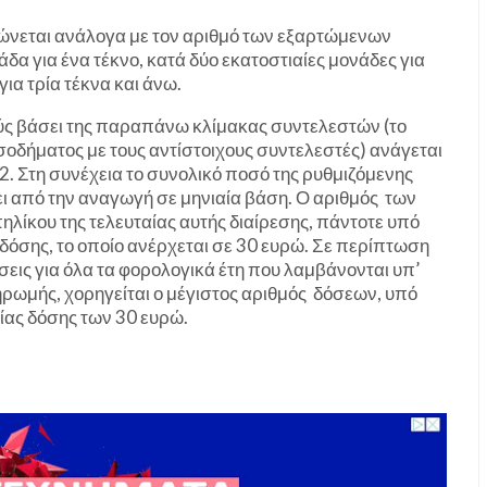
ώνεται ανάλογα με τον αριθμό των εξαρτώμενων
άδα για ένα τέκνο, κατά δύο εκατοστιαίες μονάδες για
για τρία τέκνα και άνω.
ύς βάσει της παραπάνω κλίμακας συντελεστών (το
οδήματος με τους αντίστοιχους συντελεστές) ανάγεται
12. Στη συνέχεια το συνολικό ποσό της ρυθμιζόμενης
ει από την αναγωγή σε μηνιαία βάση. Ο αριθμός των
ηλίκου της τελευταίας αυτής διαίρεσης, πάντοτε υπό
 δόσης, το οποίο ανέρχεται σε 30 ευρώ. Σε περίπτωση
σεις για όλα τα φορολογικά έτη που λαμβάνονται υπ’
ηρωμής, χορηγείται ο μέγιστος αριθμός δόσεων, υπό
ίας δόσης των 30 ευρώ.