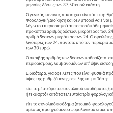
μηνιαίες δόσεις των 37,50 ευρώ εκάστη.
Ο γενικός κανόνας που ισχύει είναι ότι ο αριθ
Φορολογική Διοίκηση και δεν μπορεί να είναι 
λόγω του περιορισμού ότι το ποσό κάθε μηνιαί
προκύπτει αριθμός δόσεων μικρότερος των 24,
αριθμό δόσεων μικρότερο των 24. Ο οφειλέτης μ
λιγότερες των 24, πάντοτε υπό τον περιορισμό
των 30 ευρώ.
Ο ακριβής αριθμός των δόσεων καθορίζεται α
περιορισμούς, λαμβανομένων υπ’ όψιν εισοδη
Ειδικότερα, για οφειλέτες που είναι φυσικά π
ύψος της ρυθμιζόμενης οφειλής και με βάση:
είτε το μέσο όρο του συνολικού εισοδήματος 
ή τεκμαρτό) κατά τα τελευταία τρία φορολογικ
είτε το συνολικό εισόδημα (ατομικό, φορολογ
αμέσως προηγούμενου φορολογικού έτους από