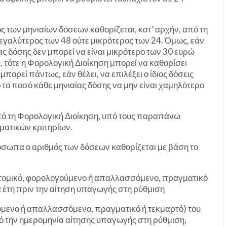
μός των μηνιαίων δόσεων καθορίζεται, κατ’ αρχήν, από τη
μεγαλύτερος των 48 ούτε μικρότερος των 24. Όμως, εάν
ας δόσης δεν μπορεί να είναι μικρότερο των 30 ευρώ
 τότε η Φορολογική Διοίκηση μπορεί να καθορίσει
πορεί πάντως, εάν θέλει, να επιλέξει ο ίδιος δόσεις
 το ποσό κάθε μηνιαίας δόσης να μην είναι χαμηλότερο
πό τη Φορολογική Διοίκηση, υπό τους παραπάνω
ματικών κριτηρίων.
ρόσωπα ο αριθμός των δόσεων καθορίζεται με βάση το
(ατομικό, φορολογούμενο ή απαλλασσόμενο, πραγματικό
ά έτη πριν την αίτηση υπαγωγής στη ρύθμιση
ούμενο ή απαλλασσόμενο, πραγματικό ή τεκμαρτό) του
 την ημερομηνία αίτησης υπαγωγής στη ρύθμιση,