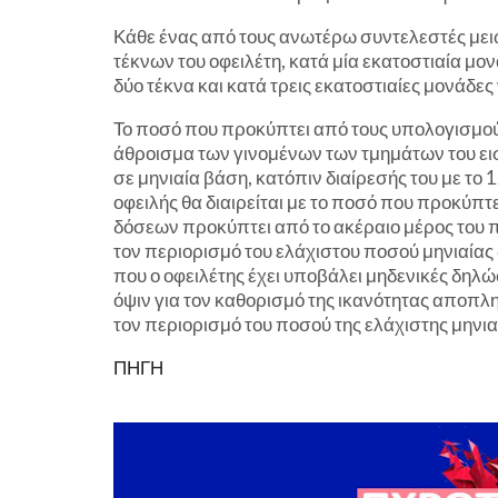
Κάθε ένας από τους ανωτέρω συντελεστές μει
τέκνων του οφειλέτη, κατά μία εκατοστιαία μον
δύο τέκνα και κατά τρεις εκατοστιαίες μονάδες 
Το ποσό που προκύπτει από τους υπολογισμο
άθροισμα των γινομένων των τμημάτων του εισ
σε μηνιαία βάση, κατόπιν διαίρεσής του με το 
οφειλής θα διαιρείται με το ποσό που προκύπτ
δόσεων προκύπτει από το ακέραιο μέρος του π
τον περιορισμό του ελάχιστου ποσού μηνιαίας
που ο οφειλέτης έχει υποβάλει μηδενικές δηλώ
όψιν για τον καθορισμό της ικανότητας αποπλ
τον περιορισμό του ποσού της ελάχιστης μηνια
ΠΗΓΗ