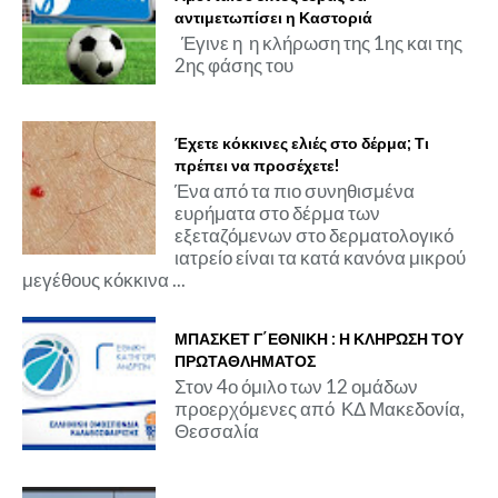
αντιμετωπίσει η Καστοριά
Έγινε η η κλήρωση της 1ης και της
2ης φάσης του
Έχετε κόκκινες ελιές στο δέρμα; Τι
πρέπει να προσέχετε!
Ένα από τα πιο συνηθισμένα
ευρήματα στο δέρμα των
εξεταζόμενων στο δερματολογικό
ιατρείο είναι τα κατά κανόνα μικρού
μεγέθους κόκκινα ...
ΜΠΑΣΚΕΤ Γ΄ΕΘΝΙΚΗ : Η ΚΛΗΡΩΣΗ ΤΟΥ
ΠΡΩΤΑΘΛΗΜΑΤΟΣ
Στον 4ο όμιλο των 12 ομάδων
προερχόμενες από ΚΔ Μακεδονία,
Θεσσαλία