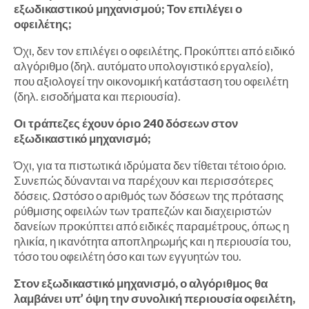
εξωδικαστικού μηχανισμού; Τον επιλέγει ο
οφειλέτης;
Όχι, δεν τον επιλέγει ο οφειλέτης. Προκύπτει από ειδικό
αλγόριθμο (δηλ. αυτόματο υπολογιστικό εργαλείο),
που αξιολογεί την οικονομική κατάσταση του οφειλέτη
(δηλ. εισοδήματα και περιουσία).
Οι τράπεζες έχουν όριο 240 δόσεων στον
εξωδικαστικό μηχανισμό;
Όχι, για τα πιστωτικά ιδρύματα δεν τίθεται τέτοιο όριο.
Συνεπώς δύνανται να παρέχουν και περισσότερες
δόσεις. Ωστόσο ο αριθμός των δόσεων της πρότασης
ρύθμισης οφειλών των τραπεζών και διαχειριστών
δανείων προκύπτει από ειδικές παραμέτρους, όπως η
ηλικία, η ικανότητα αποπληρωμής και η περιουσία του,
τόσο του οφειλέτη όσο και των εγγυητών του.
Στον εξωδικαστικό μηχανισμό, ο αλγόριθμος θα
λαμβάνει υπ’ όψη την συνολική περιουσία οφειλέτη,