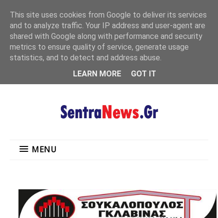
"
This site uses cookies from Google to deliver its services
MENU
and to analyze traffic. Your IP address and user-agent are
shared with Google along with performance and security
metrics to ensure quality of service, generate usage
statistics, and to detect and address abuse.
LEARN MORE
GOT IT
MENU