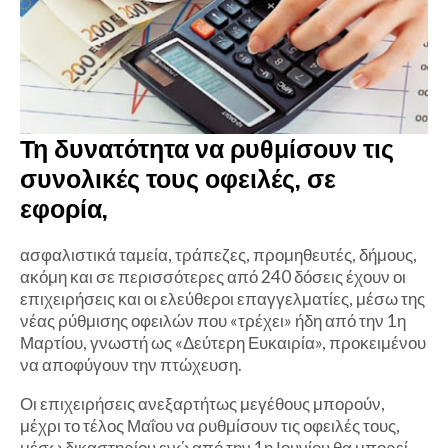
Τη δυνατότητα να ρυθμίσουν τις
συνολικές τους οφειλές, σε
εφορία,
ασφαλιστικά ταμεία, τράπεζες, προμηθευτές, δήμους,
ακόμη και σε περισσότερες από 240 δόσεις έχουν οι
επιχειρήσεις και οι ελεύθεροι επαγγελματίες, μέσω της
νέας ρύθμισης οφειλών που «τρέχει» ήδη από την 1η
Μαρτίου, γνωστή ως «Δεύτερη Ευκαιρία», προκειμένου
να αποφύγουν την πτώχευση.
Οι επιχειρήσεις ανεξαρτήτως μεγέθους μπορούν,
μέχρι το τέλος Μαΐου να ρυθμίσουν τις οφειλές τους,
μέσω δικαστηρίου ενώ από την 1η Ιουνίου θα μπορεί