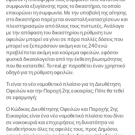
συμφωνία εξυγίανσης προς το δικαστήριο, το οποίο
επικυρώνει τη συμφωνία. Με την υποβολή της αίτησης
στο δικαστήριο παρέχεται αναστολή κατασχέσεων και
πλειστηριασμών από όλους τους πιστωτές. Ανάλογα
με την απόφαση του δικαστηρίου η ρύθμιση των
οφειλών μπορεί να γίνει σε πάρα πολλές δόσεις που
μπορεί να ξεπεράσουν ακόμη και τις 240 ενώ
προβλέπεται ακόμη και κούρεμα οφειλών, εφόσον
φυσικά δικαιολογείται από την έκθεση βιωσιμότητας
που θα κατατεθεί. Το real.gr παραθέτει έναν χρηστικό
οδηγό για τη ρύθμιση οφειλών.
Τι είναι το νέο νομοθετικό πλαίσιο για τη Διευθέτηση
Οφειλών και την Παροχή 2ης ευκαιρίας; Πότε θα τεθεί
σε εφαρμογή;
Ο Κώδικας Διευθέτησης Οφειλών και Παροχής 2ης
Ευκαιρίας είναι ένα νέο νομοθετικό πλαίσιο που δίνει
σε νοικοκυριά και επιχειρήσεις τη δυνατότητα να
διευθετήσουν όλες τις οφειλές τους, προς Δημόσιο,