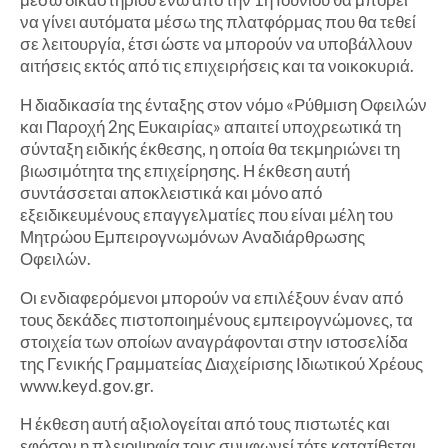
να γίνει αυτόματα μέσω της πλατφόρμας που θα τεθεί
σε λειτουργία, έτσι ώστε να μπορούν να υποβάλλουν
αιτήσεις εκτός από τις επιχειρήσεις και τα νοικοκυριά.
Η διαδικασία της ένταξης στον νόμο «Ρύθμιση Οφειλών
και Παροχή 2ης Ευκαιρίας» απαιτεί υποχρεωτικά τη
σύνταξη ειδικής έκθεσης, η οποία θα τεκμηριώνει τη
βιωσιμότητα της επιχείρησης. Η έκθεση αυτή
συντάσσεται αποκλειστικά και μόνο από
εξειδικευμένους επαγγελματίες που είναι μέλη του
Μητρώου Εμπειρογνωμόνων Αναδιάρθρωσης
Οφειλών.
Οι ενδιαφερόμενοι μπορούν να επιλέξουν έναν από
τους δεκάδες πιστοποιημένους εμπειρογνώμονες, τα
στοιχεία των οποίων αναγράφονται στην ιστοσελίδα
της Γενικής Γραμματείας Διαχείρισης Ιδιωτικού Χρέους
www.keyd.gov.gr.
Η έκθεση αυτή αξιολογείται από τους πιστωτές και
εφόσον η πλειοψηφία τους συμφωνεί τότε κατατίθεται