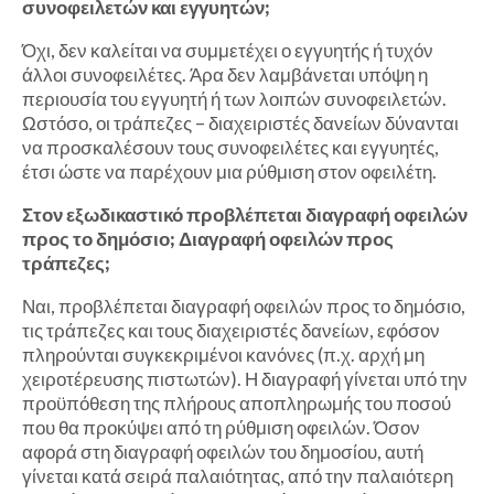
συνοφειλετών και εγγυητών;
Όχι, δεν καλείται να συμμετέχει ο εγγυητής ή τυχόν
άλλοι συνοφειλέτες. Άρα δεν λαμβάνεται υπόψη η
περιουσία του εγγυητή ή των λοιπών συνοφειλετών.
Ωστόσο, οι τράπεζες – διαχειριστές δανείων δύνανται
να προσκαλέσουν τους συνοφειλέτες και εγγυητές,
έτσι ώστε να παρέχουν μια ρύθμιση στον οφειλέτη.
Στον εξωδικαστικό προβλέπεται διαγραφή οφειλών
προς το δημόσιο; Διαγραφή οφειλών προς
τράπεζες;
Ναι, προβλέπεται διαγραφή οφειλών προς το δημόσιο,
τις τράπεζες και τους διαχειριστές δανείων, εφόσον
πληρούνται συγκεκριμένοι κανόνες (π.χ. αρχή μη
χειροτέρευσης πιστωτών). Η διαγραφή γίνεται υπό την
προϋπόθεση της πλήρους αποπληρωμής του ποσού
που θα προκύψει από τη ρύθμιση οφειλών. Όσον
αφορά στη διαγραφή οφειλών του δημοσίου, αυτή
γίνεται κατά σειρά παλαιότητας, από την παλαιότερη