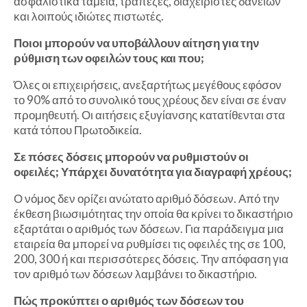
ασφαλιστικά ταμεία, τράπεζες, διαχειριστές δανείων
και λοιπούς ιδιώτες πιστωτές.
Ποιοι μπορούν να υποβάλλουν αίτηση για την
ρύθμιση των οφειλών τους και που;
Όλες οι επιχειρήσεις, ανεξαρτήτως μεγέθους εφόσον
το 90% από το συνολικό τους χρέους δεν είναι σε έναν
προμηθευτή. Οι αιτήσεις εξυγίανσης κατατίθενται στα
κατά τόπου Πρωτοδικεία.
Σε πόσες δόσεις μπορούν να ρυθμιστούν οι
οφειλές; Υπάρχει δυνατότητα για διαγραφή χρέους;
Ο νόμος δεν ορίζει ανώτατο αριθμό δόσεων. Από την
έκθεση βιωσιμότητας την οποία θα κρίνει το δικαστήριο
εξαρτάται ο αριθμός των δόσεων. Για παράδειγμα μια
εταιρεία θα μπορεί να ρυθμίσει τις οφειλές της σε 100,
200, 300 ή και περισσότερες δόσεις. Την απόφαση για
τον αριθμό των δόσεων λαμβάνει το δικαστήριο.
Πώς προκύπτει ο αριθμός των δόσεων του