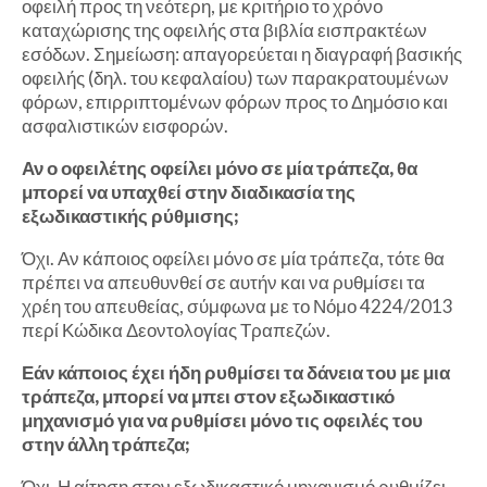
οφειλή προς τη νεότερη, με κριτήριο το χρόνο
καταχώρισης της οφειλής στα βιβλία εισπρακτέων
εσόδων. Σημείωση: απαγορεύεται η διαγραφή βασικής
οφειλής (δηλ. του κεφαλαίου) των παρακρατουμένων
φόρων, επιρριπτομένων φόρων προς το Δημόσιο και
ασφαλιστικών εισφορών.
Αν ο οφειλέτης οφείλει μόνο σε μία τράπεζα, θα
μπορεί να υπαχθεί στην διαδικασία της
εξωδικαστικής ρύθμισης;
Όχι. Αν κάποιος οφείλει μόνο σε μία τράπεζα, τότε θα
πρέπει να απευθυνθεί σε αυτήν και να ρυθμίσει τα
χρέη του απευθείας, σύμφωνα με το Νόμο 4224/2013
περί Κώδικα Δεοντολογίας Τραπεζών.
Εάν κάποιος έχει ήδη ρυθμίσει τα δάνεια του με μια
τράπεζα, μπορεί να μπει στον εξωδικαστικό
μηχανισμό για να ρυθμίσει μόνο τις οφειλές του
στην άλλη τράπεζα;
Όχι. Η αίτηση στον εξωδικαστικό μηχανισμό ρυθμίζει